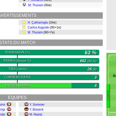
F. Dimarco
(42e)
M. Thuram
(90e)
AVERTISSEMENTS
H. Çalhanoglu
(34e)
Carlos Augusto
(90+1e)
M. Thuram
(90+7e)
STATS DU MATCH
63 %
POSSESSION
(%)
PASSES
662
(réussies %)
(89 %)
TIRS
26
(cadrés)
(8)
Br
CORNERS JOUES
3
FAUTES SUBIES
4
P
A
Tr
R
EQUIPES
M
C
E
Dj
orvi
Y. Sommer
C
chgi
Y. Bisseck
O
rato
M. Akanji