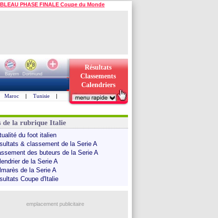
BLEAU PHASE FINALE Coupe du Monde
Résultats
Bayern
Dortmund
Classements
Calendriers
Maroc
|
Tunisie
|
 de la rubrique Italie
ualité du foot italien
sultats & classement de la Serie A
assement des buteurs de la Serie A
endrier de la Serie A
lmarès de la Serie A
sultats Coupe d'Italie
emplacement publicitaire