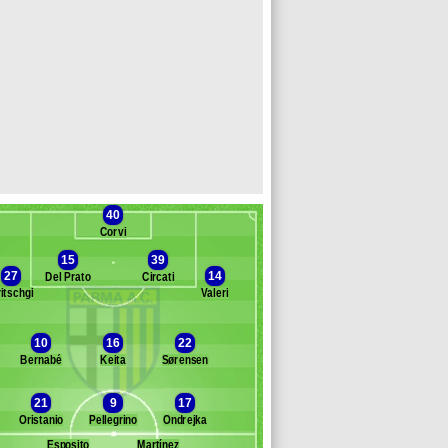
40
Corvi
15
39
27
14
Del Prato
Circati
itschgi
Valeri
Banc des remplaçants
Parme
10
16
22
Bernabé
Keita
Sørensen
oilo
utrone
21
9
17
uric
Oristanio
Pellegrino
Ondrejka
remaschi
rdonez
Esposito
Martínez