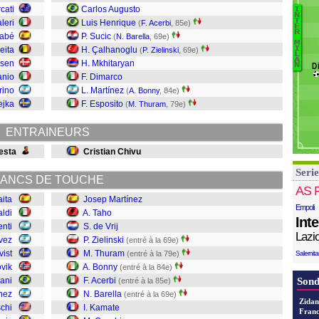
H
rcati
Carlos Augusto
I
N
Lo
T
leri
Luis Henrique
(
F. Acerbi
, 85e)
E
B
R
A
nabé
P. Sucic
(
N. Barella
, 69e)
M
C
E
eita
H. Çalhanoglu
I
(
P. Zielinski
, 69e)
L
C
Va
A
nsen
H. Mkhitaryan
D
N
K
Ri
anio
F. Dimarco
Ba
Gu
rino
L. Martínez
(
A. Bonny
, 84e)
Ac
ejka
F. Esposito
(
M. Thuram
, 79e)
B
T
ENTRAINEURS
Zi
de
esta
Cristian Chivu
Ta
Serie
M
ANCS DE TOUCHE
AS 
ita
Josep Martínez
Empoli
aldi
A. Taho
Int
enti
S. de Vrij
Lazi
vez
P. Zielinski
(entré à la 69e)
vist
M. Thuram
(entré à la 79e)
Salernit
vik
A. Bonny
(entré à la 84e)
ani
F. Acerbi
Sond
(entré à la 85e)
nez
N. Barella
(entré à la 69e)
Zidan
chi
I. Kamate
Franc