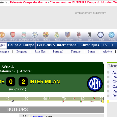
etenir :
Palmarès Coupe du Monde
-
Classement des BUTEURS Coupe du Monde
-
TA
emplacement publicitaire
n Utd
Arsenal
Liverpool
ManCity
Barca
Real
Atletico
Milan
Juve
Inter
Naples
ger
Coupe d'Europe
Les Bleus & International
Chroniques
TV
+
lemagne
|
Belgique
|
Pays-Bas
|
Portugal
|
Turquie
|
Suisse
|
Algérie
|
Liens
- Série A
tateurs :
- |
Arbitre :
Act
Ré
0
2
ME
INTER MILAN
Cl
Cal
(mi-tps: 0-1)
Pa
Ré
40
50
60
70
80
90
BUTEURS