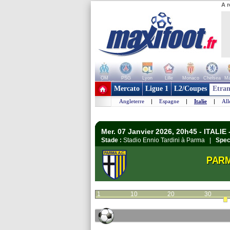
A r
OM
PSG
Lyon
Lille
Monaco
Chelsea
Ma
+ de clubs
Mercato
Ligue 1
L2/Coupes
Etran
Angleterre
|
Espagne
|
Italie
|
Al
Mer. 07 Janvier 2026, 20h45 - ITALIE 
Stade :
Stadio Ennio Tardini à Parma |
Spec
PAR
1
10
20
30