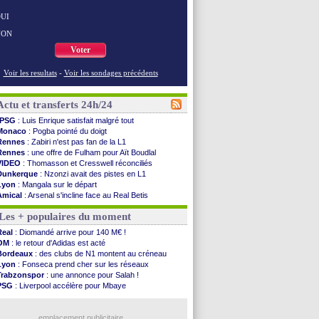
UI
NON
Voter
Voir les resultats
-
Voir les sondages précédents
Actu et transferts 24h/24
PSG
: Luis Enrique satisfait malgré tout
Monaco
: Pogba pointé du doigt
Rennes
: Zabiri n'est pas fan de la L1
Rennes
: une offre de Fulham pour Aït Boudlal
VIDEO
: Thomasson et Cresswell réconciliés
Dunkerque
: Nzonzi avait des pistes en L1
Lyon
: Mangala sur le départ
Amical
: Arsenal s'incline face au Real Betis
Amical
: lourde défaite pour le PSG
Les + populaires du moment
Man City
: Maresca flou pour Reijnders
LdC
: Fenerbahçe prend une belle option
Real
: Diomandé arrive pour 140 M€ !
Al-Diriyah
: Mbemba arrive libre (officiel)
OM
: le retour d'Adidas est acté
Atletico
: le plan d'Alvarez à son retour
Bordeaux
: des clubs de N1 montent au créneau
Amical
: premier succès pour Brest
Lyon
: Fonseca prend cher sur les réseaux
VIDEO
: le joli but de Greenwood avec le Fener !
Trabzonspor
: une annonce pour Salah !
CdM 2030
: une promesse d'Infantino au Maroc ...
PSG
: Liverpool accélère pour Mbaye
PSG
: la compo pour le premier match amical
EdF
: Infantino complimente Mbappé
Newcastle
: Jaissle est le nouveau coach (off.)
Nice
: 3 joueurs écartés du groupe pro
Real
: une nouvelle offre pour Vinicius
emplacement publicitaire