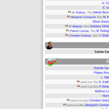
A. Ci
E. Va
Adrián Ber
(
N. Estévez
, 75e)
M. K
(
Benjamin Cremaschi
, 86e)
Oliver Sore
Gaetano Orist
(
P. Almqvist
, 62e)
M. Pelleg
(
Patrick Cutrone
, 75e)
J. Ondr
(
Christian Ordonez
, 62e)
Carlos Cu
B
Vicente Gua
Filippo Rin
L. Val
N. Esté
(entré à la 75e)
P. Almq
(entré à la 62e)
Mathias Lo
Hern
Christian Ordo
(entré à la 62e)
Benjamin Cremas
(entré à la 86e)