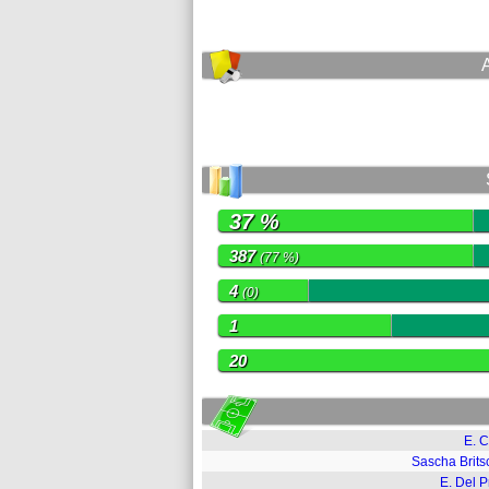
37 %
387
(77 %)
4
(0)
1
20
E. C
Sascha Brits
E. Del P