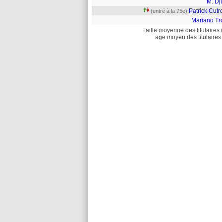
M. Dj
Patrick Cut
(entré à la 75e)
Mariano Tr
taille moyenne des titulaires 
age moyen des titulaires 