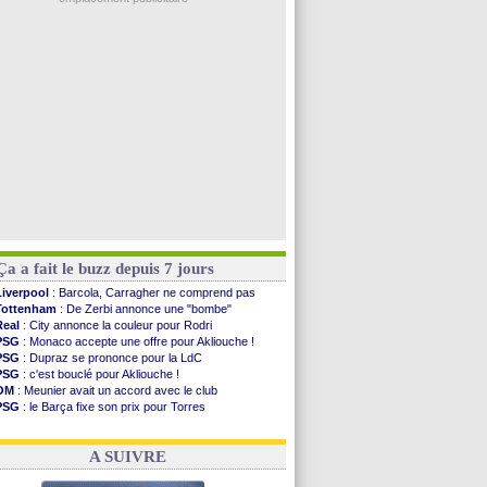
Amical
: l'OM domine Al-Shahaniya
Monaco
: Cabral a prolongé (officiel)
Atletico
: Molina va signer à la Roma
Real
: Diomandé arrive pour 140 M€ !
Arsenal
: Havertz en veut encore plus
Voir les brèves précédentes
Ça a fait le buzz depuis 7 jours
Liverpool
: Barcola, Carragher ne comprend pas
Tottenham
: De Zerbi annonce une "bombe"
Real
: City annonce la couleur pour Rodri
PSG
: Monaco accepte une offre pour Akliouche !
PSG
: Dupraz se prononce pour la LdC
PSG
: c'est bouclé pour Akliouche !
OM
: Meunier avait un accord avec le club
PSG
: le Barça fixe son prix pour Torres
OM
: accord de principe entre Rulli et Man City
Barça
: Torres souhaite rejoindre le PSG !
A SUIVRE