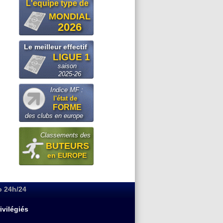
L'equipe type de
MONDIAL
2026
Le meilleur effectif
LIGUE 1
saison
2025-26
Indice MF :
l'état de
FORME
des clubs en europe
Classements des
BUTEURS
en EUROPE
o 24h/24
ivilégiés