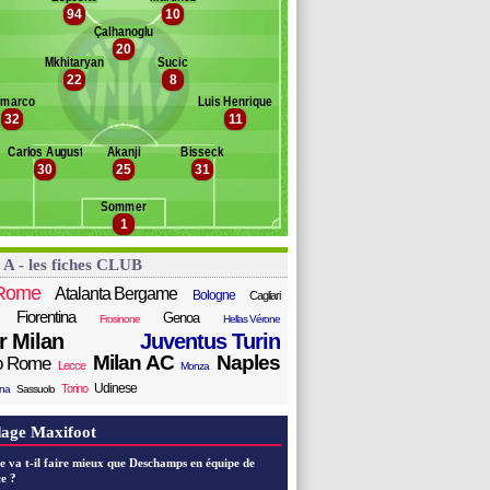
ernani
94
10
Banc des remplaçants
Inter Milan
vik
Çalhanoglu
20
astoni
lmqvist
Mkhitaryan
Sucic
inquegrano
stévez
22
8
occhi
lenti
imarco
Luis Henrique
amate
naldi
32
11
rella
aita
erbi
Carlos Augusto
Akanji
Bisseck
30
25
31
onny
huram
Sommer
elinski
1
 Vrij
ho
 A - les fiches CLUB
artínez
Rome
Atalanta Bergame
Bologne
Cagliari
Fiorentina
Genoa
Frosinone
Hellas Vérone
er Milan
Juventus Turin
Milan AC
Naples
o Rome
Lecce
Monza
Udinese
Torino
ana
Sassuolo
age Maxifoot
e va t-il faire mieux que Deschamps en équipe de
e ?