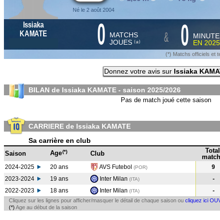
Né le 2 août 2004
0
0
Issiaka
&
KAMATE
MATCHS
MINUTE
JOUES
EN
2025
*
(
)
(*) Matchs officiels e
Donnez votre avis sur
Issiaka KAM
BILAN de Issiaka KAMATE - saison
2025/2026
Pas de match joué cette saison
CARRIERE de Issiaka KAMATE
Sa carrière en club
Total
(*)
Age
Saison
Club
match
2024-2025
20 ans
AVS Futebol
9
(POR
)
2023-2024
19 ans
Inter Milan
-
(ITA
)
2022-2023
18 ans
Inter Milan
-
(ITA
)
Cliquez sur les lignes pour afficher/masquer le détail de chaque saison ou
cliquez ici OU
(*)
Age au début de la saison