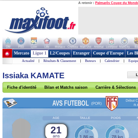
A retenir :
Palmarès Coupe du Mond
OM
PSG
Lyon
Lille
Monaco
Chelsea
Man Utd
Arsenal
Liverpool
ManCity
Ba
+ de clubs
Mercato
Ligue 1
L2/Coupes
Etranger
Coupe d'Europe
Les B
Actualité
|
Résultats & Classement
|
Buteurs
|
Calendrier
|
Equipe
Issiaka KAMATE
L
Fiche d'identité
Bilan et Matchs saison
Carrière & Sélections
Début Co
AVS FUTEBOL
(POR)
n.
AGE
TAILLE
POIDS
21
67%
69%
ans
1,86 m
78 kg