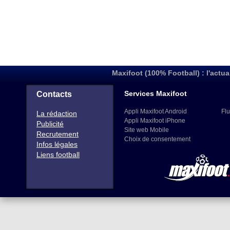
Maxifoot (100% Football) : l'actua
Services Maxifoot
Contacts
Appli Maxifoot Android
Flu
La rédaction
Appli Maxifoot iPhone
Publicité
Site web Mobile
Recrutement
Choix de consentement
Infos légales
Liens football