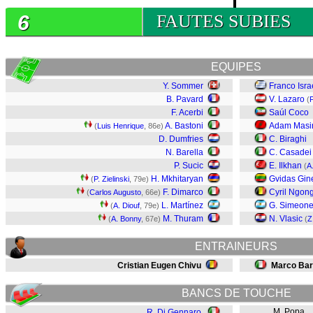
6
FAUTES SUBIES
EQUIPES
Y. Sommer
Franco Isra
B. Pavard
V. Lazaro
(
F
F. Acerbi
Saúl Coco
A. Bastoni
Adam Masi
(
Luis Henrique
, 86e)
D. Dumfries
C. Biraghi
N. Barella
C. Casadei
P. Sucic
E. Ilkhan
(
A
H. Mkhitaryan
Gvidas Gine
(
P. Zielinski
, 79e)
F. Dimarco
Cyril Ngon
(
Carlos Augusto
, 66e)
L. Martínez
G. Simeon
(
A. Diouf
, 79e)
M. Thuram
N. Vlasic
(
A. Bonny
, 67e)
(
Z
ENTRAINEURS
Cristian Eugen Chivu
Marco Bar
BANCS DE TOUCHE
M. Popa
R. Di Gennaro