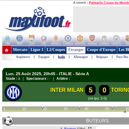
A retenir :
Palmarès Coupe du Mond
OM
PSG
Lyon
Lille
Monaco
Chelsea
Man Utd
Arsenal
Liverpool
ManCity
Ba
+ de clubs
Mercato
Ligue 1
L2/Coupes
Etranger
Coupe d'Europe
Les B
Angleterre
|
Espagne
|
Italie
|
Allemagne
|
Belgique
|
Pays-Bas
Lun. 25 Août 2025, 20h45 - ITALIE - Série A
Stade :
à |
Spectateurs :
- |
Arbitre :
5
0
INTER MILAN
TORIN
(mi-tps: 2-0)
1
10
20
30
40
50
6
BUTEURS