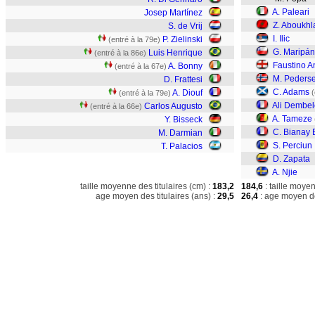
A. Paleari
Josep Martínez
Z. Aboukhl
S. de Vrij
I. Ilic
P. Zielinski
(entré à la 79e)
G. Maripán
Luis Henrique
(entré à la 86e)
Faustino A
A. Bonny
(entré à la 67e)
M. Peders
D. Frattesi
C. Adams
A. Diouf
(
(entré à la 79e)
Ali Dembel
Carlos Augusto
(entré à la 66e)
A. Tameze
Y. Bisseck
C. Bianay 
M. Darmian
S. Perciun
T. Palacios
D. Zapata
A. Njie
taille moyenne des titulaires (cm) :
183,2
184,6
: taille moye
age moyen des titulaires (ans) :
29,5
26,4
: age moyen de