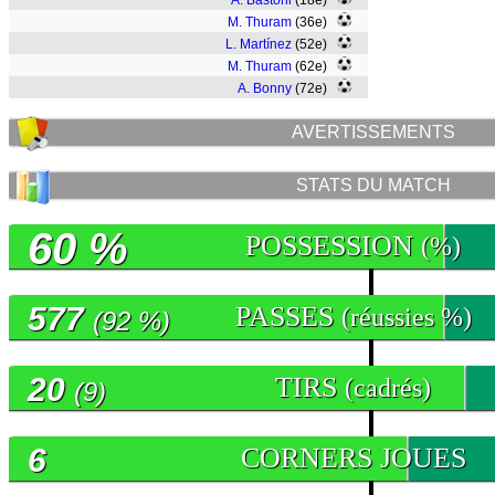
A. Bastoni
(18e)
M. Thuram
(36e)
L. Martínez
(52e)
M. Thuram
(62e)
A. Bonny
(72e)
AVERTISSEMENTS
STATS DU MATCH
60 %
POSSESSION
(%)
577
PASSES
(réussies %)
(92 %)
20
TIRS
(cadrés)
(9)
6
CORNERS JOUES