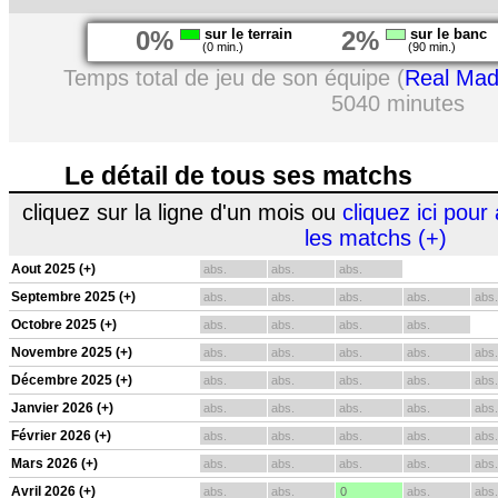
0%
sur le terrain
2%
sur le banc
(0 min.)
(90 min.)
Temps total de jeu de son équipe (
Real Mad
5040 minutes
Le détail de tous ses matchs
cliquez sur la ligne d'un mois ou
cliquez ici pour 
les matchs (+)
Aout 2025 (+)
abs.
abs.
abs.
Septembre 2025 (+)
abs.
abs.
abs.
abs.
abs.
Octobre 2025 (+)
abs.
abs.
abs.
abs.
Novembre 2025 (+)
abs.
abs.
abs.
abs.
abs.
Décembre 2025 (+)
abs.
abs.
abs.
abs.
abs.
Janvier 2026 (+)
abs.
abs.
abs.
abs.
abs.
Février 2026 (+)
abs.
abs.
abs.
abs.
abs.
Mars 2026 (+)
abs.
abs.
abs.
abs.
abs.
Avril 2026 (+)
abs.
abs.
0
abs.
abs.