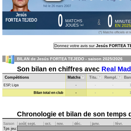
Né le 26 mars 2007
0
0
Jesús
&
FORTEA TEJEDO
MATCHS
MINUTE
JOUES
EN
2025
*
(
)
(*) Matchs officiels e
Donnez votre avis sur
Jesús FORTEA T
BILAN de Jesús FORTEA TEJEDO - saison
2025/2026
Son bilan en chiffres avec
Real Mad
Compétitions
Matchs
Titu.
Rempl.
Ban
?
?
?
ESP, Liga
-
-
-
Bilan total en club
-
-
-
Chronologie et bilan de son temps 
Saison
août
sept.
oct.
nov.
déc.
janv.
févr.
Tps jeu: