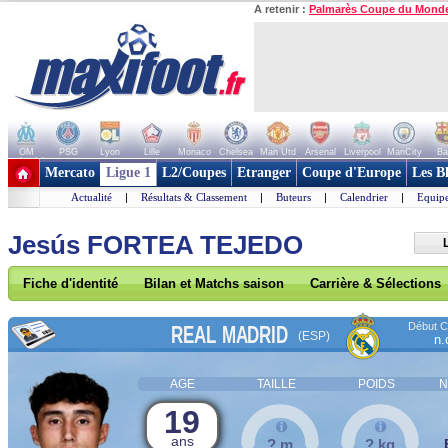
A retenir :
Palmarès Coupe du Mond
OM
PSG
Lyon
Lille
Monaco
Chelsea
Man Utd
Arsenal
Liverpool
ManCity
Ba
+ de clubs
Mercato
Ligue 1
L2/Coupes
Etranger
Coupe d'Europe
Les B
Actualité
|
Résultats & Classement
|
Buteurs
|
Calendrier
|
Equipe
Jesús FORTEA TEJEDO
Fiche d'identité
Bilan et Matchs saison
Carrière & Sélections
Début Co
REAL MADRID
(ESP)
n.
AGE
TAILLE
POIDS
N
19
ans
? m
? kg