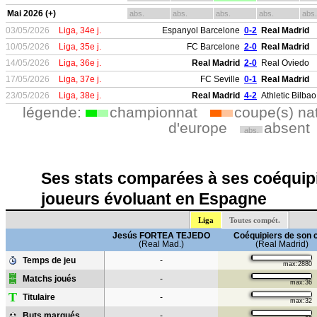
Mai 2026 (+)
abs.
abs.
abs.
abs.
abs.
03/05/2026
Liga, 34e j.
Espanyol Barcelone
0-2
Real Madrid
10/05/2026
Liga, 35e j.
FC Barcelone
2-0
Real Madrid
14/05/2026
Liga, 36e j.
Real Madrid
2-0
Real Oviedo
17/05/2026
Liga, 37e j.
FC Seville
0-1
Real Madrid
23/05/2026
Liga, 38e j.
Real Madrid
4-2
Athletic Bilbao
légende:
championnat
coupe(s) na
d'europe
absent
abs.
Ses stats comparées à ses coéquipi
joueurs évoluant en Espagne
Liga
Toutes compét.
Jesús FORTEA TEJEDO
Coéquipiers de son 
(Real Mad.)
(Real Madrid)
Temps de jeu
-
max:2880
Matchs joués
-
max:36
T
Titulaire
-
max:32
Buts marqués
-