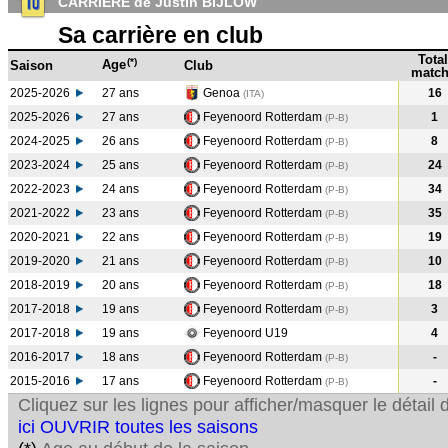
CARRIERE de Justin BIJLOW
Sa carrière en club
Total
(*)
Age
Saison
Club
match
2025-2026
27 ans
Genoa
16
(ITA)
2025-2026
27 ans
Feyenoord Rotterdam
1
(P-B)
2024-2025
26 ans
Feyenoord Rotterdam
8
(P-B
)
2023-2024
25 ans
Feyenoord Rotterdam
24
(P-B
)
2022-2023
24 ans
Feyenoord Rotterdam
34
(P-B
)
2021-2022
23 ans
Feyenoord Rotterdam
35
(P-B
)
2020-2021
22 ans
Feyenoord Rotterdam
19
(P-B
)
2019-2020
21 ans
Feyenoord Rotterdam
10
(P-B
)
2018-2019
20 ans
Feyenoord Rotterdam
18
(P-B
)
2017-2018
19 ans
Feyenoord Rotterdam
3
(P-B
)
2017-2018
19 ans
Feyenoord U19
4
2016-2017
18 ans
Feyenoord Rotterdam
-
(P-B
)
2015-2016
17 ans
Feyenoord Rotterdam
-
(P-B
)
Cliquez sur les lignes pour afficher/masquer le détai
ici OUVRIR toutes les saisons