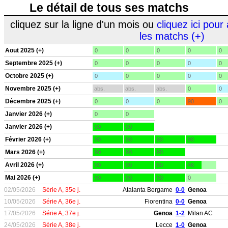
Le détail de tous ses matchs
cliquez sur la ligne d'un mois ou
cliquez ici pour 
les matchs (+)
Aout 2025 (+)
0
0
0
0
0
Septembre 2025 (+)
0
0
0
0
0
Octobre 2025 (+)
0
0
0
0
0
Novembre 2025 (+)
abs.
abs.
abs.
0
0
Décembre 2025 (+)
0
0
0
90
0
Janvier 2026 (+)
0
0
Janvier 2026 (+)
90
90
Février 2026 (+)
90
90
90
90
Mars 2026 (+)
90
90
90
Avril 2026 (+)
90
90
90
46
Mai 2026 (+)
90
90
90
0
02/05/2026
Série A, 35e j.
Atalanta Bergame
0-0
Genoa
10/05/2026
Série A, 36e j.
Fiorentina
0-0
Genoa
17/05/2026
Série A, 37e j.
Genoa
1-2
Milan AC
24/05/2026
Série A, 38e j.
Lecce
1-0
Genoa