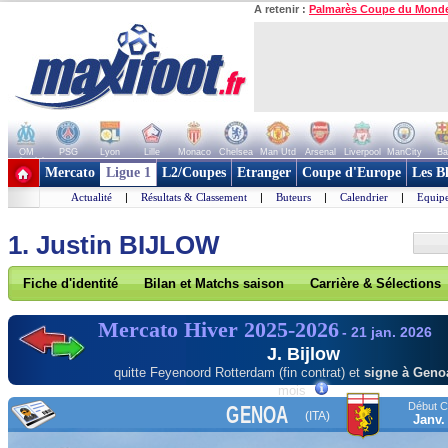
A retenir :
Palmarès Coupe du Mond
OM
PSG
Lyon
Lille
Monaco
Chelsea
Man Utd
Arsenal
Liverpool
ManCity
Ba
+ de clubs
Mercato
Ligue 1
L2/Coupes
Etranger
Coupe d'Europe
Les B
Actualité
|
Résultats & Classement
|
Buteurs
|
Calendrier
|
Equipe
1. Justin BIJLOW
Fiche d'identité
Bilan et Matchs saison
Carrière & Sélections
Mercato Hiver 2025-2026
- 21 jan. 2026
J. Bijlow
quitte Feyenoord Rotterdam
(fin contrat) et
signe à Gen
mois
Début Co
GENOA
(ITA)
Janv.