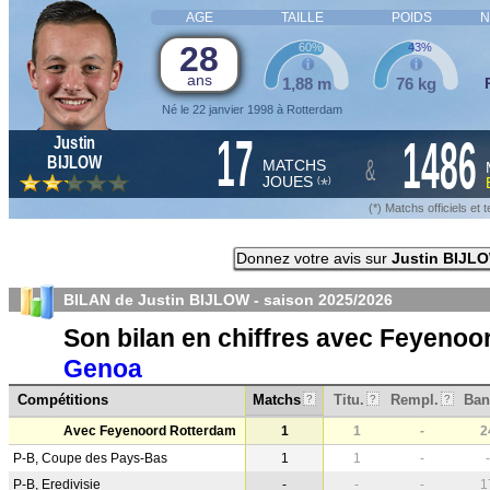
AGE
TAILLE
POIDS
N
28
60%
43%
ans
1,88 m
76 kg
Né le 22 janvier 1998 à Rotterdam
17
1486
Justin
&
BIJLOW
MATCHS
JOUES
*
(
)
(*) Matchs officiels e
Donnez votre avis sur
Justin BIJL
BILAN de Justin BIJLOW - saison
2025/2026
Son bilan en chiffres avec Feyenoo
Genoa
Compétitions
Matchs
Titu.
Rempl.
Ban
?
?
?
Avec Feyenoord Rotterdam
1
1
-
2
P-B, Coupe des Pays-Bas
1
1
-
-
P-B, Eredivisie
-
-
-
1