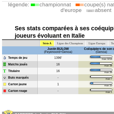
légende:
championnat
coupe(s) na
d'europe
absent
abs.
Ses stats comparées à ses coéquipi
joueurs évoluant en Italie
Série A
Ligue des Champions
Ligue Europa
To
Justin BIJLOW
Coéquipiers de son 
(Feyenoord+Genoa)
(Genoa)
Temps de jeu
1396'
max:3218
Matchs joués
16
max:38
T
Titulaire
16
max:36
Buts marqués
-
max:7
Carton jaune
1
max:10
Carton rouge
-
max:1