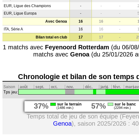
EUR, Ligue des Champions
-
-
-
EUR, Ligue Europa
-
-
-
Avec Genoa
16
16
-
ITA, Série A
16
16
-
Bilan total en club
17
17
-
2
1 matchs avec
Feyenoord Rotterdam
(du 06/08/
matchs avec
Genoa
(du 25/01/2026 a
Chronologie et bilan de son temps 
Saison
août
sept.
oct.
nov.
déc.
janv.
j
févr.
mars
av
Tps jeu:
37%
sur le terrain
57%
sur le banc
(1486 min.)
(2294 min.)
Temps total de jeu de son équipe (Feye
Genoa
), saison 2025/2026 : 4