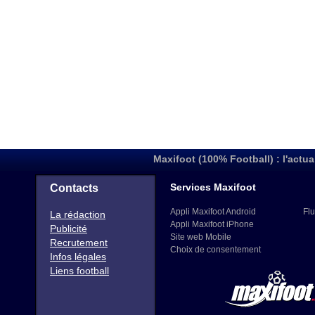
Maxifoot (100% Football) : l'actua
Services Maxifoot
Contacts
Appli Maxifoot Android
Flu
La rédaction
Appli Maxifoot iPhone
Publicité
Site web Mobile
Recrutement
Choix de consentement
Infos légales
Liens football