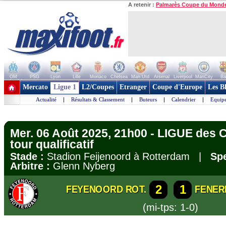
A retenir :
Palmarès Coupe du Mond
OM
PSG
Lyon
Lille
Monaco
Chelsea
Man Utd
Arsenal
Liverpool
ManCity
Ba
+ de clubs
Mercato
Ligue 1
L2/Coupes
Etranger
Coupe d'Europe
Les B
Actualité
|
Résultats & Classement
|
Buteurs
|
Calendrier
|
Equipe
Mer. 06 Août 2025, 21h00 - LIGUE des
tour qualificatif
Stade :
Stadion Feijenoord à Rotterdam |
Spe
Arbitre :
Glenn Nyberg
2
1
FEYENOORD ROT.
FENER
(mi-tps: 1-0)