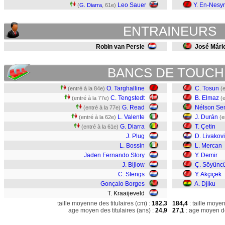
Leo Sauer
Y. En-Nesyr
(
G. Diarra
, 61e)
ENTRAINEURS
Robin van Persie
José Mário
BANCS DE TOUCH
O. Targhalline
C. Tosun
(entré à la 84e)
(
C. Tengstedt
B. Elmaz
(entré à la 77e)
(
G. Read
Nélson S
(entré à la 77e)
L. Valente
J. Durán
(entré à la 62e)
(e
G. Diarra
T. Çetin
(entré à la 61e)
J. Plug
D. Livakov
L. Bossin
L. Mercan
Jaden Fernando Slory
Y. Demir
J. Bijlow
Ç. Söyünc
C. Stengs
Y. Akçiçek
Gonçalo Borges
A. Djiku
T. Kraaijeveld
taille moyenne des titulaires (cm) :
182,3
184,4
: taille moye
age moyen des titulaires (ans) :
24,9
27,1
: age moyen de