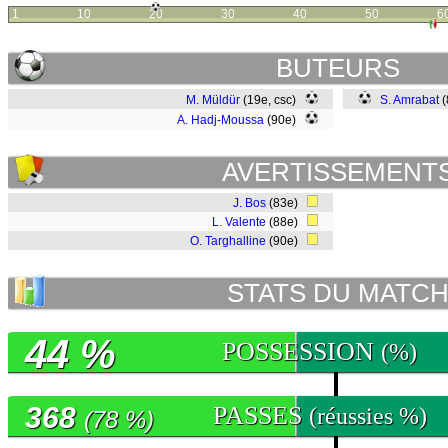
1
10
20
30
40
50
6
BUTEURS
M. Müldür
(19e, csc)
S. Amrabat
(
A. Hadj-Moussa
(90e)
AVERTISSEMENT
J. Bos
(83e)
L. Valente
(88e)
O. Targhalline
(90e)
STATS DU MATC
44 %
POSSESSION
(%)
368
PASSES
(réussies %)
(78 %)