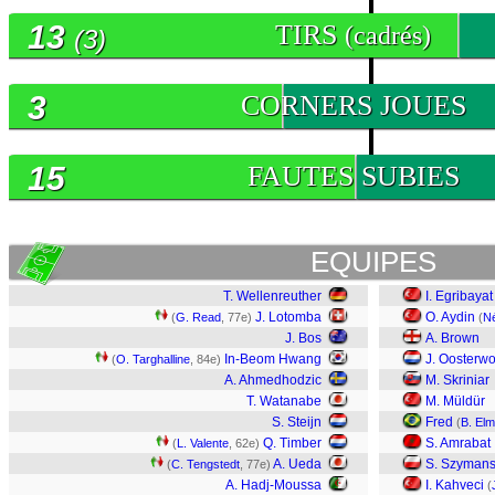
13
TIRS
(cadrés)
(3)
3
CORNERS JOUES
15
FAUTES SUBIES
EQUIPES
T. Wellenreuther
I. Egribayat
J. Lotomba
O. Aydin
(
G. Read
, 77e)
(
N
J. Bos
A. Brown
In-Beom Hwang
J. Oosterw
(
O. Targhalline
, 84e)
A. Ahmedhodzic
M. Skriniar
T. Watanabe
M. Müldür
S. Steijn
Fred
(
B. El
Q. Timber
S. Amrabat
(
L. Valente
, 62e)
A. Ueda
S. Szymans
(
C. Tengstedt
, 77e)
A. Hadj-Moussa
I. Kahveci
(