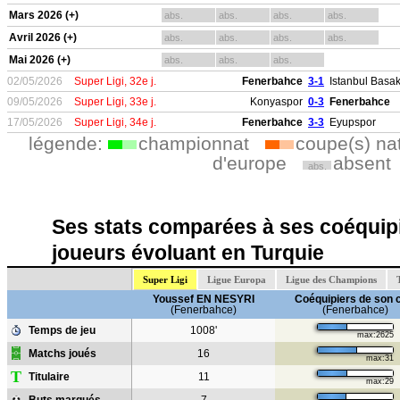
Mars 2026 (+)
abs.
abs.
abs.
abs.
Avril 2026 (+)
abs.
abs.
abs.
abs.
Mai 2026 (+)
abs.
abs.
abs.
02/05/2026
Super Ligi, 32e j.
Fenerbahce
3-1
Istanbul Basak
09/05/2026
Super Ligi, 33e j.
Konyaspor
0-3
Fenerbahce
17/05/2026
Super Ligi, 34e j.
Fenerbahce
3-3
Eyupspor
légende:
championnat
coupe(s) na
d'europe
absent
abs.
Ses stats comparées à ses coéquipi
joueurs évoluant en Turquie
Super Ligi
Ligue Europa
Ligue des Champions
Youssef EN NESYRI
Coéquipiers de son 
(Fenerbahce)
(Fenerbahce)
Temps de jeu
1008'
max:2625
Matchs joués
16
max:31
T
Titulaire
11
max:29