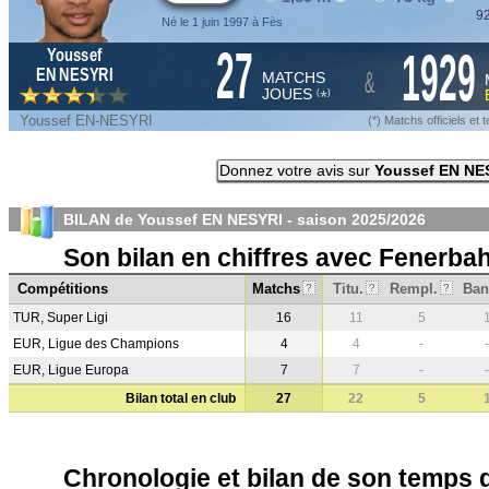
92
Né le 1 juin 1997 à Fès
27
1929
Youssef
&
EN NESYRI
MATCHS
JOUES
*
(
)
Youssef EN-NESYRI
(*) Matchs officiels e
Donnez votre avis sur
Youssef EN NE
BILAN de Youssef EN NESYRI - saison
2025/2026
Son bilan en chiffres avec Fenerba
Compétitions
Matchs
Titu.
Rempl.
Ban
?
?
?
TUR, Super Ligi
16
11
5
EUR, Ligue des Champions
4
4
-
-
EUR, Ligue Europa
7
7
-
-
Bilan total en club
27
22
5
Chronologie et bilan de son temps 