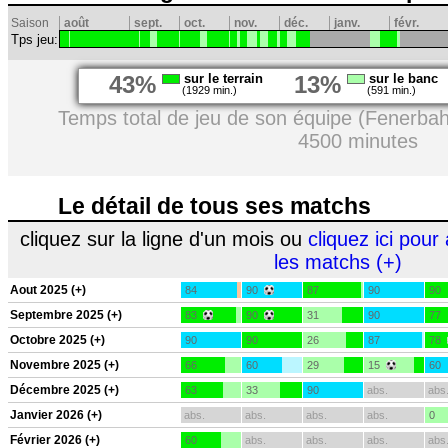
Saison
août
sept.
oct.
nov.
déc.
janv.
févr.
Tps jeu:
43%
sur le terrain
13%
sur le banc
(1929 min.)
(591 min.)
Temps total de jeu de son équipe (Fenerbah
4500 minutes
Le détail de tous ses matchs
cliquez sur la ligne d'un mois ou
cliquez ici pour 
les matchs (+)
Aout 2025 (+)
84
90
87
90
90
Septembre 2025 (+)
83
90
31
90
77
Octobre 2025 (+)
90
90
26
87
78
Novembre 2025 (+)
66
60
29
15
60
Décembre 2025 (+)
63
33
90
abs.
abs
Janvier 2026 (+)
abs.
abs.
abs.
abs.
0
Février 2026 (+)
60
abs.
abs.
abs.
abs