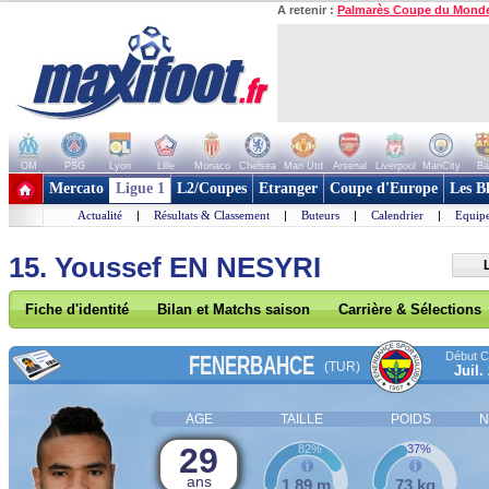
A retenir :
Palmarès Coupe du Mond
OM
PSG
Lyon
Lille
Monaco
Chelsea
Man Utd
Arsenal
Liverpool
ManCity
Ba
+ de clubs
Mercato
Ligue 1
L2/Coupes
Etranger
Coupe d'Europe
Les B
Actualité
|
Résultats & Classement
|
Buteurs
|
Calendrier
|
Equipe
15. Youssef EN NESYRI
Fiche d'identité
Bilan et Matchs saison
Carrière & Sélections
Début Co
FENERBAHCE
(TUR)
Juil.
AGE
TAILLE
POIDS
N
29
82%
37%
ans
1,89 m
73 kg