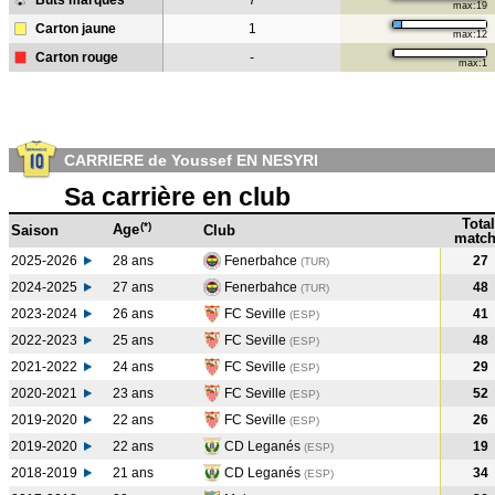
Buts marqués
7
max:19
Carton jaune
1
max:12
Carton rouge
-
max:1
CARRIERE de Youssef EN NESYRI
Sa carrière en club
Total
(*)
Age
Saison
Club
match
2025-2026
28 ans
Fenerbahce
27
(TUR)
2024-2025
27 ans
Fenerbahce
48
(TUR
)
2023-2024
26 ans
FC Seville
41
(ESP
)
2022-2023
25 ans
FC Seville
48
(ESP
)
2021-2022
24 ans
FC Seville
29
(ESP
)
2020-2021
23 ans
FC Seville
52
(ESP
)
2019-2020
22 ans
FC Seville
26
(ESP
)
2019-2020
22 ans
CD Leganés
19
(ESP
)
2018-2019
21 ans
CD Leganés
34
(ESP
)