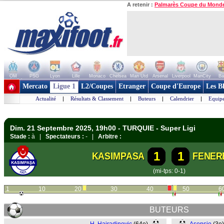
A retenir :
Palmarès Coupe du Mond
OM
PSG
Lyon
Lille
Monaco
Chelsea
Man Utd
Arsenal
Liverpool
ManCity
Ba
+ de clubs
Mercato
Ligue 1
L2/Coupes
Etranger
Coupe d'Europe
Les B
Actualité
|
Résultats & Classement
|
Buteurs
|
Calendrier
|
Equipe
Dim. 21 Septembre 2025, 19h00 - TURQUIE - Super Ligi
Stade :
à |
Spectateurs :
- |
Arbitre :
1
1
KASIMPASA
FENER
(mi-tps: 0-1)
1
10
20
30
40
50
6
BUTEURS