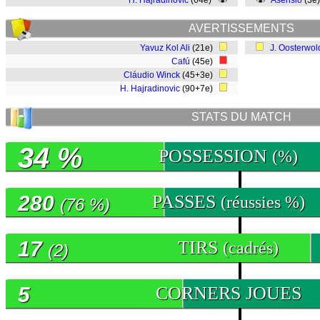
H. Hajradinovic
(64e)
Asensio
(3e
AVERTISSEMENTS
Yavuz Kol Ali
(21e)
J. Oosterwol
Cafú
(45e)
Cláudio Winck
(45+3e)
H. Hajradinovic
(90+7e)
STATS DU MATCH
34 %
POSSESSION
(%)
280
PASSES
(réussies %)
(76 %)
17
TIRS
(cadrés)
(2)
5
CORNERS JOUES