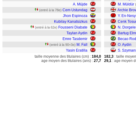
A. Müjde
M. Müldür
Cem Ustundag
Archie Bro
(entré à la 78e)
Jhon Espinoza
Y. En-Nesy
Kubilay Kanatsizkus
Cenk Tosu
Fousseni Diabate
N. Dorgele
(entré à la 62e)
Taylan Aydin
Bartug El
Emre Tasdemir
Becao Rod
M. Fall
O. Aydin
(entré à la 90+3e)
Yasin Eratilla
S. Szyman
taille moyenne des titulaires (cm) :
184,0
182,3
: taille moye
age moyen des titulaires (ans) :
27,7
29,1
: age moyen de