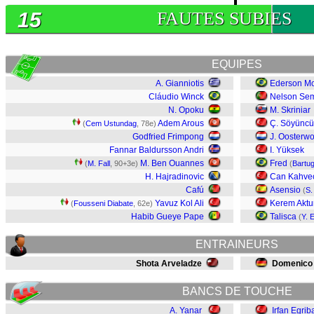
15
FAUTES SUBIES
EQUIPES
A. Gianniotis
Ederson M
Cláudio Winck
Nelson Se
N. Opoku
M. Skriniar
Adem Arous
Ç. Söyüncü
(
Cem Ustundag
, 78e)
Godfried Frimpong
J. Oosterw
Fannar Baldursson Andri
I. Yüksek
M. Ben Ouannes
Fred
(
M. Fall
, 90+3e)
(
Bartu
H. Hajradinovic
Can Kahveci
Cafú
Asensio
(
S.
Yavuz Kol Ali
Kerem Aktu
(
Fousseni Diabate
, 62e)
Habib Gueye Pape
Talisca
(
Y. 
ENTRAINEURS
Shota Arveladze
Domenico
BANCS DE TOUCHE
A. Yanar
Irfan Egrib