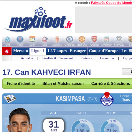
A retenir :
Palmarès Coupe du Mond
OM
PSG
Lyon
Lille
Monaco
Chelsea
Man Utd
Arsenal
Liverpool
ManCity
Ba
+ de clubs
Mercato
Ligue 1
L2/Coupes
Etranger
Coupe d'Europe
Les B
Actualité
|
Résultats & Classement
|
Buteurs
|
Calendrier
|
Equipe
17. Can KAHVECI IRFAN
Fiche d'identité
Bilan et Matchs saison
Carrière & Sélections
Début Co
KASIMPASA
(TUR)
Janv.
AGE
TAILLE
POIDS
N
31
35%
30%
ans
1,80 m
71 kg