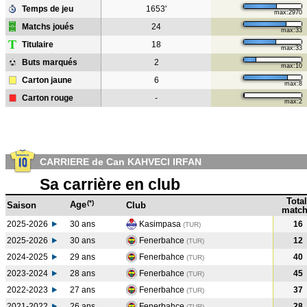
Temps de jeu
1653'
max:2970
Matchs joués
24
max:33
T
Titulaire
18
max:33
Buts marqués
2
max:10
Carton jaune
6
max:8
Carton rouge
-
max:2
CARRIERE de Can KAHVECI IRFAN
Sa carrière en club
Total
(*)
Age
Saison
Club
match
2025-2026
30 ans
Kasimpasa
16
(TUR)
2025-2026
30 ans
Fenerbahce
12
(TUR)
2024-2025
29 ans
Fenerbahce
40
(TUR
)
2023-2024
28 ans
Fenerbahce
45
(TUR
)
2022-2023
27 ans
Fenerbahce
37
(TUR
)
2021-2022
26 ans
Fenerbahce
28
(TUR
)