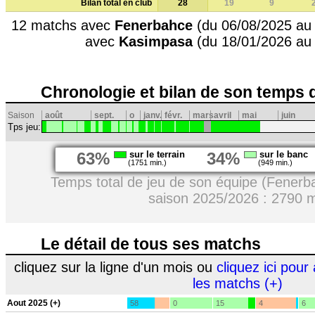
Bilan total en club
28
19
9
12 matchs avec
Fenerbahce
(du 06/08/2025 au 
avec
Kasimpasa
(du 18/01/2026 au
Chronologie et bilan de son temps 
Saison
août
sept.
o
janv.
févr.
mars
avril
mai
juin
Tps jeu:
63%
sur le terrain
34%
sur le banc
(1751 min.)
(949 min.)
Temps total de jeu de son équipe (Fenerb
saison 2025/2026 : 2790 
Le détail de tous ses matchs
cliquez sur la ligne d'un mois ou
cliquez ici pour 
les matchs (+)
Aout 2025 (+)
58
0
15
4
6