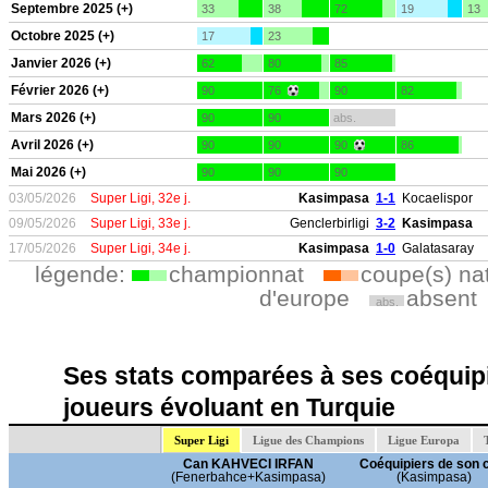
Septembre 2025 (+)
33
38
72
19
13
Octobre 2025 (+)
17
23
Janvier 2026 (+)
62
80
85
Février 2026 (+)
90
76
90
82
Mars 2026 (+)
90
90
abs.
Avril 2026 (+)
90
90
90
86
Mai 2026 (+)
90
90
90
03/05/2026
Super Ligi, 32e j.
Kasimpasa
1-1
Kocaelispor
09/05/2026
Super Ligi, 33e j.
Genclerbirligi
3-2
Kasimpasa
17/05/2026
Super Ligi, 34e j.
Kasimpasa
1-0
Galatasaray
légende:
championnat
coupe(s) na
d'europe
absent
abs.
Ses stats comparées à ses coéquipi
joueurs évoluant en Turquie
Super Ligi
Ligue des Champions
Ligue Europa
Can KAHVECI IRFAN
Coéquipiers de son 
(Fenerbahce+Kasimpasa)
(Kasimpasa)