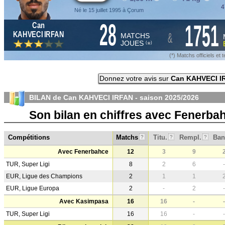
4
Né le 15 juillet 1995 à Çorum
28
1751
Can
&
KAHVECI IRFAN
MATCHS
JOUES
*
(
)
(*) Matchs officiels e
Donnez votre avis sur
Can KAHVECI I
BILAN de Can KAHVECI IRFAN - saison
2025/2026
Son bilan en chiffres avec Fenerb
Compétitions
Matchs
Titu.
Rempl.
Ban
?
?
?
Avec Fenerbahce
12
3
9
TUR, Super Ligi
8
2
6
-
EUR, Ligue des Champions
2
1
1
EUR, Ligue Europa
2
-
2
-
Avec Kasimpasa
16
16
-
-
TUR, Super Ligi
16
16
-
-