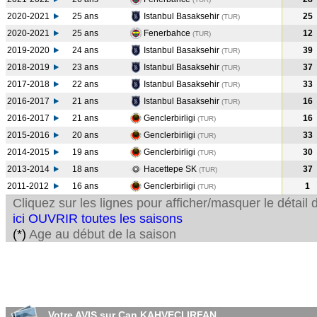
2020-2021
25 ans
Istanbul Basaksehir
25
(TUR
)
2020-2021
25 ans
Fenerbahce
12
(TUR
)
2019-2020
24 ans
Istanbul Basaksehir
39
(TUR
)
2018-2019
23 ans
Istanbul Basaksehir
37
(TUR
)
2017-2018
22 ans
Istanbul Basaksehir
33
(TUR
)
2016-2017
21 ans
Istanbul Basaksehir
16
(TUR
)
2016-2017
21 ans
Genclerbirligi
16
(TUR
)
2015-2016
20 ans
Genclerbirligi
33
(TUR
)
2014-2015
19 ans
Genclerbirligi
30
(TUR
)
2013-2014
18 ans
Hacettepe SK
37
(TUR
)
2011-2012
16 ans
Genclerbirligi
1
(TUR
)
Cliquez sur les lignes pour afficher/masquer le détai
ici OUVRIR toutes les saisons
(*)
Age au début de la saison
Votre AVIS sur Can KAHVECI IRFAN