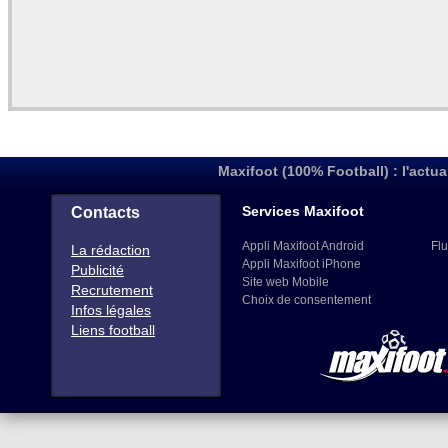
Maxifoot (100% Football) : l'actua
Services Maxifoot
Contacts
Appli Maxifoot Android
Flu
La rédaction
Appli Maxifoot iPhone
Publicité
Site web Mobile
Recrutement
Choix de consentement
Infos légales
Liens football