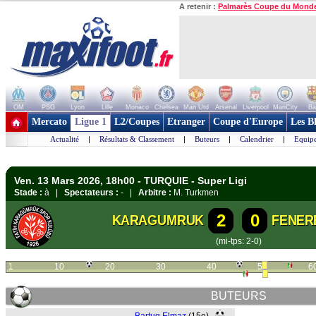
A retenir :
Palmarès Coupe du Mond
OM
PSG
Lyon
Lille
Monaco
Chelsea
Man Utd
Arsenal
Liverpool
ManCity
Ba
+ de clubs
Mercato
Ligue 1
L2/Coupes
Etranger
Coupe d'Europe
Les B
Actualité
|
Résultats & Classement
|
Buteurs
|
Calendrier
|
Equipe
Ven. 13 Mars 2026, 18h00 - TURQUIE - Super Ligi
Stade :
à |
Spectateurs :
- |
Arbitre :
M. Turkmen
2
0
KARAGUMRUK
FENER
(mi-tps: 2-0)
1
10
20
30
40
50
6
BUTEURS