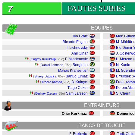
7
FAUTES SUBIES
EQUIPES
Ivo Grbic
Mert Gunok
Ricardo Esgaio
M. Müldür
(
I. Lichnovsky
Efe Demir Y
Anil Cinar
J. Oosterw
F. Mladenovic
L. Mercan
(
Cagtay Kurukalip
, 75e)
(
Serginho
N. Kanté
(
Daniel Johnson
, 75e)
Matias Kranevitter
M. Guendo
Bartug Elmaz
I. Yüksek
(
Shavy Babicka
, 65e)
(
A
B. Kalayci
Fred
(
Traore Ahmed
, 75e)
(
Antho
Tiago Cukur
Kerem Aktu
Sam Larsson
S. Chérif
(
Berkay Ozcan
, 55e)
ENTRAINEURS
Onur Korkmaz
Domenico
BANCS DE TOUCHE
F. Bekleviç
Tarik Cetin