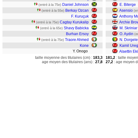
Daniel Johnson
E. Biterge
(entré à la 75e)
Berkay Ozcan
Asensio
(entré à la 55e)
(en
F. Kuruçuk
Anthony M
Cagtay Kurukalip
Archie Bro
(entré à la 75e)
Shavy Babicka
M. Skriniar
(entré à la 65e)
Burhan Ersoy
O. Aydin
(e
Traore Ahmed
N. Dorgele
(entré à la 75e)
Kone
Kamil Ure
Y. Onogo
Alaettin Eki
taille moyenne des titulaires (cm) :
183,3
181,2
: taille moye
age moyen des titulaires (ans) :
27,8
27,2
: age moyen de