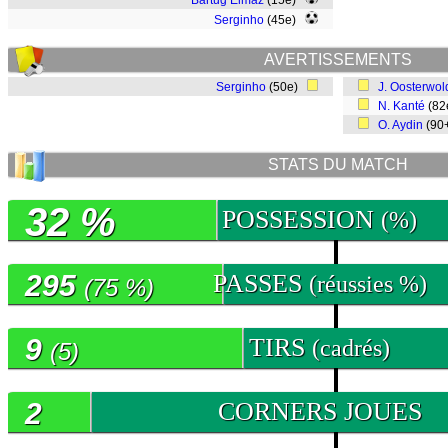
Bartug Elmaz
(15e)
Serginho
(45e)
AVERTISSEMENTS
Serginho
(50e)
J. Oosterwol
N. Kanté
(82
O. Aydin
(90
STATS DU MATCH
32 %
POSSESSION
(%)
295
PASSES
(réussies %)
(75 %)
9
TIRS
(cadrés)
(5)
2
CORNERS JOUES