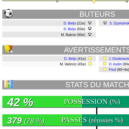
BUTEURS
D. Beljo
(21e)
S. Szymansk
D. Beljo
(50e)
M. Bakrar (90e)
AVERTISSEMENT
D. Beljo
(41e)
J. Oosterwol
M. Valincic (45e)
O. Aydin
(90
Fred
(90+4e
STATS DU MATC
42 %
POSSESSION
(%)
379
PASSES
(réussies %)
(78 %)