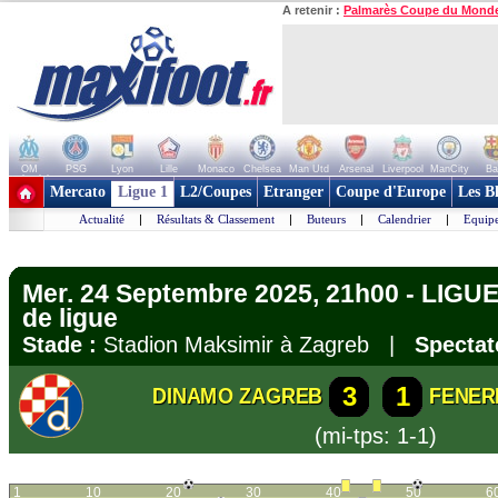
A retenir :
Palmarès Coupe du Mond
OM
PSG
Lyon
Lille
Monaco
Chelsea
Man Utd
Arsenal
Liverpool
ManCity
Ba
+ de clubs
Mercato
Ligue 1
L2/Coupes
Etranger
Coupe d'Europe
Les B
Actualité
|
Résultats & Classement
|
Buteurs
|
Calendrier
|
Equipe
Mer. 24 Septembre 2025, 21h00 - LIG
de ligue
Stade :
Stadion Maksimir à Zagreb |
Spectat
3
1
DINAMO ZAGREB
FENER
(mi-tps: 1-1)
1
10
20
30
40
50
6