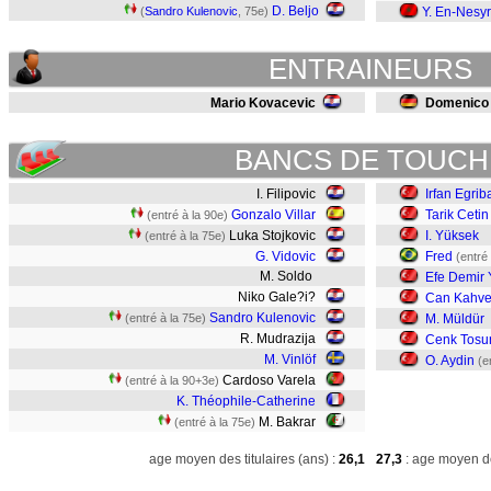
D. Beljo
(
Sandro Kulenovic
, 75e)
Y. En-Nesyr
ENTRAINEURS
Mario Kovacevic
Domenico
BANCS DE TOUCH
I. Filipovic
Irfan Egrib
Gonzalo Villar
Tarik Cetin
(entré à la 90e)
Luka Stojkovic
I. Yüksek
(entré à la 75e)
G. Vidovic
Fred
(entré
M. Soldo
Efe Demir Y
Niko Gale?i?
Can Kahvec
Sandro Kulenovic
(entré à la 75e)
M. Müldür
R. Mudrazija
Cenk Tosu
M. Vinlöf
O. Aydin
(e
Cardoso Varela
(entré à la 90+3e)
K. Théophile-Catherine
M. Bakrar
(entré à la 75e)
age moyen des titulaires (ans) :
26,1
27,3
: age moyen de