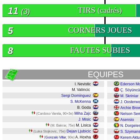
11
TIRS
(cadrés)
(3)
5
CORNERS JOUES
8
FAUTES SUBIES
EQUIPES
I. Nevistic
Ederson M
M. Valincic
Ç. Söyüncü
Sergi Domínguez
M. Skriniar
S. McKenna
J. Oosterw
B. Goda
Archie Bro
Miha Zajc
(Cardoso Varela, 90+3e)
Nelson Se
J. Misic
Asensio
M. Lisica
(M. Bakrar, 75e)
N. Dorgele
Dejan Ljubicic
(Luka Stojkovic, 75e)
S. Szymans
A. Hoxha
(
Gonzalo Villar
, 90e)
Kerem Aktu