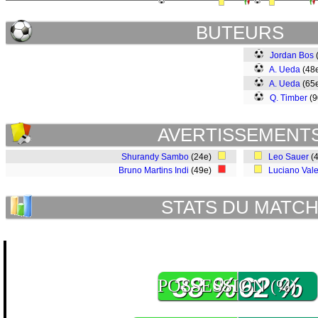
BUTEURS
Jordan Bos
A. Ueda
(48
A. Ueda
(65
Q. Timber
(
AVERTISSEMENT
Shurandy Sambo
(24e)
Leo Sauer
(
Bruno Martins Indi
(49e)
Luciano Val
STATS DU MATC
38 %
62 %
POSSESSION
(%)