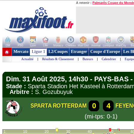
A retenir :
Palmarès Coupe du Mond
OM
PSG
Lyon
Lille
Monaco
Chelsea
Man Utd
Arsenal
Liverpool
ManCity
Ba
+ de clubs
Mercato
Ligue 1
L2/Coupes
Etranger
Coupe d'Europe
Les B
Actualité
|
Résultats & Classement
|
Buteurs
|
Calendrier
|
Equipe
Dim. 31 Août 2025, 14h30 - PAYS-BAS - 
Stade :
Sparta Stadion Het Kasteel à Rotter
Arbitre :
S. Gozubuyuk
0
4
SPARTA ROTTERDAM
FEYEN
(mi-tps: 0-1)
1
10
20
30
40
50
6