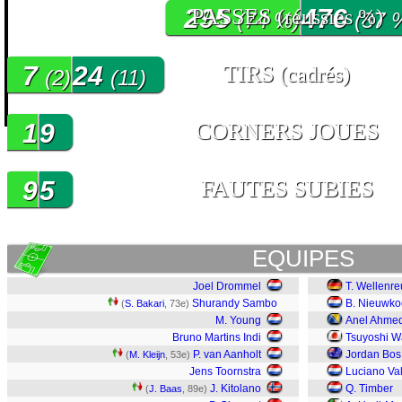
295
PASSES
476
(réussies %)
(74 %)
(87 
7
24
TIRS
(cadrés)
(2)
(11)
1
9
CORNERS JOUES
9
5
FAUTES SUBIES
EQUIPES
Joel Drommel
T. Wellenre
Shurandy Sambo
B. Nieuwk
(
S. Bakari
, 73e)
M. Young
Anel Ahme
Bruno Martins Indi
Tsuyoshi W
P. van Aanholt
Jordan Bos
(
M. Kleijn
, 53e)
Jens Toornstra
Luciano Va
J. Kitolano
Q. Timber
(
J. Baas
, 89e)