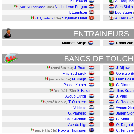
P. Clement
A. Hadj-Mo
Mitchell van Bergen
Sem Steijn
(
Nokkvi Thorisson
, 89e)
T. Lauritsen
Leo Sauer
Sayfallah Ltaief
A. Ueda
(
T. Quintero
, 53e)
(
C.
ENTRAINEURS
Maurice Steijn
Robin van
BANCS DE TOUCH
J. Baas
J. Bijlow
(entré à la 89e)
Filip Bednarek
Gonçalo B
M. Kleijn
Liam Boss
(entré à la 53e)
Pascal Kuiper
G. Diarra
S. Bakari
Thijs Kraai
(entré à la 73e)
Ayoub Oufkir
J. Plug
T. Quintero
G. Read
(entré à la 53e)
(e
Tijs Velthuis
Aymen Sliti
G. Vianello
Jaden Slor
J. de Guzmán
G. Smal
Max de Ligt
O. Targhall
Nokkvi Thorisson
C. Tengste
(entré à la 89e)