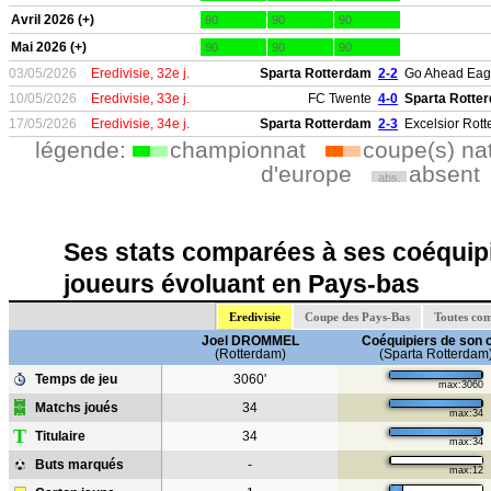
Avril 2026 (+)
90
90
90
Mai 2026 (+)
90
90
90
03/05/2026
Eredivisie, 32e j.
Sparta Rotterdam
2-2
Go Ahead Eag
10/05/2026
Eredivisie, 33e j.
FC Twente
4-0
Sparta Rotte
17/05/2026
Eredivisie, 34e j.
Sparta Rotterdam
2-3
Excelsior Rot
légende:
championnat
coupe(s) na
d'europe
absent
abs.
Ses stats comparées à ses coéquipi
joueurs évoluant en Pays-bas
Eredivisie
Coupe des Pays-Bas
Toutes com
Joel DROMMEL
Coéquipiers de son 
(Rotterdam)
(Sparta Rotterdam
Temps de jeu
3060'
max:3060
Matchs joués
34
max:34
T
Titulaire
34
max:34
Buts marqués
-
max:12