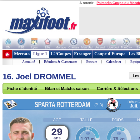
A retenir :
Palmarès Coupe du Mond
OM
PSG
Lyon
Lille
Monaco
Chelsea
Man Utd
Arsenal
Liverpool
ManCity
Ba
+ de clubs
Mercato
Ligue 1
L2/Coupes
Etranger
Coupe d'Europe
Les B
Actualité
|
Résultats & Classement
|
Buteurs
|
Calendrier
|
Equipe
16. Joel DROMMEL
Les
Fiche d'identité
Bilan et Matchs saison
Carrière & Sélections
Début Co
SPARTA ROTTERDAM
(P-B)
Juil.
AGE
TAILLE
POIDS
N
29
93%
63%
ans
1,93 m
78 kg