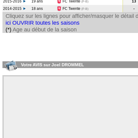
2015-2016
19 ans
FC Twente
13
(P-B
)
2014-2015
18 ans
FC Twente
-
(P-B
)
Cliquez sur les lignes pour afficher/masquer le détai
ici OUVRIR toutes les saisons
(*)
Age au début de la saison
Votre AVIS sur Joel DROMMEL