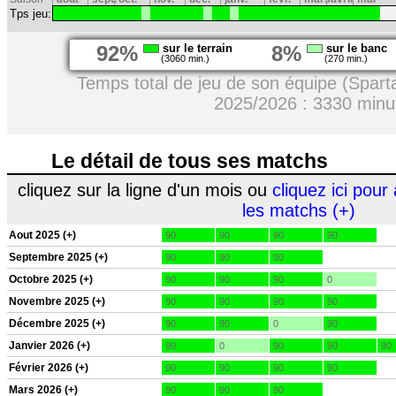
Tps jeu:
92%
sur le terrain
8%
sur le banc
(3060 min.)
(270 min.)
Temps total de jeu de son équipe (Spart
2025/2026 : 3330 minu
Le détail de tous ses matchs
cliquez sur la ligne d'un mois ou
cliquez ici pour 
les matchs (+)
Aout 2025 (+)
90
90
90
90
Septembre 2025 (+)
90
90
90
Octobre 2025 (+)
90
90
90
0
Novembre 2025 (+)
90
90
90
90
Décembre 2025 (+)
90
90
0
90
Janvier 2026 (+)
90
0
90
90
90
Février 2026 (+)
90
90
90
90
Mars 2026 (+)
90
90
90