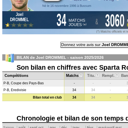
Né le 16 novembre 1996 à Bussum
34
3060
Joel
&
DROMMEL
MATCHS
JOUES
*
(
)
(*) Matchs officiels e
Donnez votre avis sur
Joel DROMM
BILAN de Joel DROMMEL - saison
2025/2026
Son bilan en chiffres avec Sparta 
Compétitions
Matchs
Titu.
Rempl.
Ban
?
?
?
P-B, Coupe des Pays-Bas
-
-
-
P-B, Eredivisie
34
34
-
-
Bilan total en club
34
34
-
Chronologie et bilan de son temps 
Saison
août
sept.
oct.
nov.
déc.
janv.
févr.
mars
avril
mai