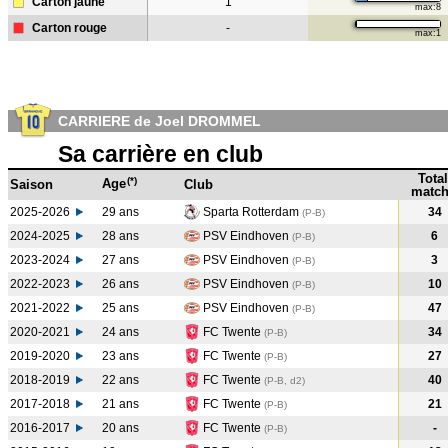
Carton jaune
1
max:8
Carton rouge
-
max:1
CARRIERE de Joel DROMMEL
Sa carrière en club
Total
(*)
Age
Saison
Club
match
2025-2026
29 ans
Sparta Rotterdam
34
(P-B)
2024-2025
28 ans
PSV Eindhoven
6
(P-B
)
2023-2024
27 ans
PSV Eindhoven
3
(P-B
)
2022-2023
26 ans
PSV Eindhoven
10
(P-B
)
2021-2022
25 ans
PSV Eindhoven
47
(P-B
)
2020-2021
24 ans
FC Twente
34
(P-B
)
2019-2020
23 ans
FC Twente
27
(P-B
)
2018-2019
22 ans
FC Twente
40
(P-B, d2)
2017-2018
21 ans
FC Twente
21
(P-B
)
2016-2017
20 ans
FC Twente
-
(P-B
)