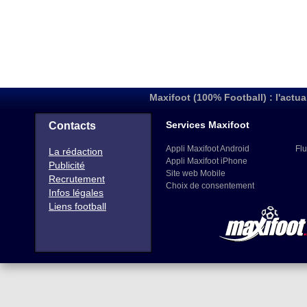
Maxifoot (100% Football) : l'actua
Services Maxifoot
Contacts
Appli Maxifoot Android
Flu
La rédaction
Appli Maxifoot iPhone
Publicité
Site web Mobile
Recrutement
Choix de consentement
Infos légales
Liens football