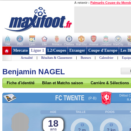
A retenir :
Palmarès Coupe du Mond
OM
PSG
Lyon
Lille
Monaco
Chelsea
Man Utd
Arsenal
Liverpool
ManCity
Ba
+ de clubs
Mercato
Ligue 1
L2/Coupes
Etranger
Coupe d'Europe
Les B
Actualité
|
Résultats & Classement
|
Buteurs
|
Calendrier
|
Equipe
Benjamin NAGEL
Fiche d'identité
Bilan et Matchs saison
Carrière & Sélections
Début Co
FC TWENTE
(P-B)
n.
AGE
TAILLE
POIDS
18
ans
? m
? kg