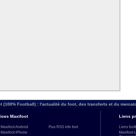
t (100% Football) : l'actualité du foot, des transferts et du mercat
ices Maxifoot
Liens pr
 Maxifoot Android
Flux RSS info foot
Liens foot
 Maxifoot iPhone
Maxifoot-