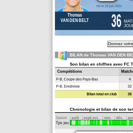
Né le 18 juin 2001
36
Thomas
VAN DEN BELT
MAT
JOU
Donnez votre
BILAN de Thomas VAN DEN BEL
Son bilan en chiffres avec FC 
Compétitions
Match
P-B, Coupe des Pays-Bas
4
P-B, Eredivisie
32
Bilan total en club
36
Chronologie et bilan de son te
Saison
août
sept.
oct.
nov.
déc.
jan
Tps jeu: