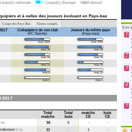
coupe(s) nationale
coupe(s) d'europe
absent
abs.
uipiers et à celles des joueurs évoluant en Pays-bas
Coupe des Pays-Bas
Toutes compét.
Les 
BELT
Coéquipiers de son club
Joueurs du même pays
1
(FC Twente)
(Pays-bas)
max:2928
max:3060
max:34
max:34
2
max:34
max:34
max:10
max:25
3
max:6
max:10
max:1
max:1
4
N BELT
5
Total
Total
matchs
buts
matchs
buts
CE
CE
36
6
-
-
P-B)
Rotterdam
11
-
1
-
(P-B
)