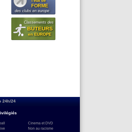
l'état de
FORME
des clubs en europe
Classements des
BUTEURS
en EUROPE
o 24h/24
ivilégiés
ball
Cinema et DVD
Live
Non au racisme