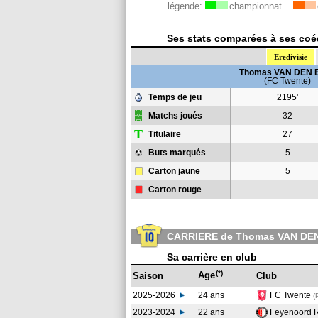
légende:
championnat
Ses stats comparées à ses coéq
Eredivisie
Thomas VAN DEN 
(FC Twente)
Temps de jeu
2195'
Matchs joués
32
T
Titulaire
27
Buts marqués
5
Carton jaune
5
Carton rouge
-
CARRIERE de Thomas VAN DE
Sa carrière en club
(*)
Age
Saison
Club
2025-2026
24 ans
FC Twente
(
2023-2024
22 ans
Feyenoord 