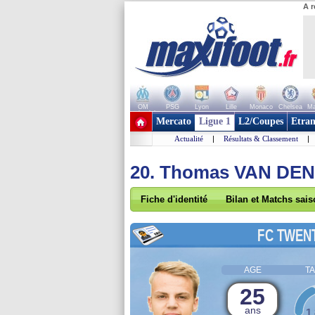
A r
OM
PSG
Lyon
Lille
Monaco
Chelsea
Ma
+ de clubs
Mercato
Ligue 1
L2/Coupes
Etran
Actualité
|
Résultats & Classement
|
20. Thomas VAN DEN
Fiche d'identité
Bilan et Matchs sai
FC TWEN
AGE
TA
25
ans
1