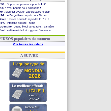
PSG
: Dupraz se prononce pour la LdC
PSG
: c'est bouclé pour Akliouche !
OM
: Meunier avait un accord avec le club
PSG
: le Barça fixe son prix pour Torres
Barça
: Torres souhaite rejoindre le PSG !
FIFA
: Infantino sollicite Trump
Argentine
: quand Medina recadre... sa mère
Real
: le démenti de Leipzig pour Diomandé
OM
: Paixão attire un 2e club anglais
FIFA
: le conseiller d'Infantino démissionne !
VIDEOS populaires du moment
Voir toutes les vidéos
A SUIVRE
L'equipe type de
MONDIAL
2026
Le meilleur effectif
LIGUE 1
saison
2025-26
Indice MF :