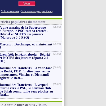
Voter
Voir les resultats
-
Voir les sondages précédents
articles populaires du moment
(05/08)
A une semaine de la Supercoupe
d'Europe, le PSG rate sa rentrée -
Débrief et NOTES des joueurs
(Majorque 3-0 PSG)
(05/08)
Mercato : Deschamps, et maintenant
?
(04/08)
Lyon frôle le néant absolu - Débrief
et NOTES des joueurs (Sparta 2-1
OL)
(06/08)
Journal des Transferts : la volte-face
de Rodri, l'OM finalise deux ventes
importantes, Vinicius et Diomandé
agitent le Real...
(05/08)
Journal des Transferts : Liverpool
tourné vers le PSG, le nouveau club
de Salah connu, Lille veut piocher au
Real...
Ça a fait le buzz depuis 7 jours