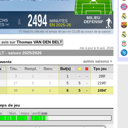
2494
MILIEU
&
CHS
MINUTES
DEFENSIF
ES
EN
2025-26
*
(
)
(*) Matchs officiels et temps de jeu en CLUB au cours de la saison
 avis sur
Thomas VAN DEN BELT
mis à jour le 6 aoû. 2026
T - saison
2025/2026
autres saisons >
Twente
s
Titu.
Rempl.
Banc
But(s)
Tps jeu
?
?
?
?
?
?
3
1
-
1
-
-
299'
27
5
1
5
5
-
2195'
30
6
1
6
5
-
2494'
mps de jeu
v.
févr.
mars
avril
mai
juin