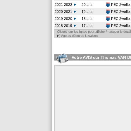
2021-2022
20 ans
PEC Zwolle
2020-2021
19 ans
PEC Zwolle
2019-2020
18 ans
PEC Zwolle
2018-2019
17 ans
PEC Zwolle
Cliquez sur les lignes pour afficher/masquer le déta
(*)
Age au début de la saison
Votre AVIS sur Thomas VAN 