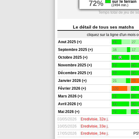
72%
sur le terrain
(2494 min.)
Temps total de jeu de s
Le détail de tous ses matchs
cliquez sur la ligne d'un mois 
Aout 2025 (+)
46
27
Septembre 2025 (+)
16
17
Octobre 2025 (+)
85
72
Novembre 2025 (+)
90
46
Décembre 2025 (+)
90
80
Janvier 2026 (+)
21
78
Février 2026 (+)
100
90
Mars 2026 (+)
89
84
Avril 2026 (+)
84
90
Mai 2026 (+)
71
79
03/05/2026
Eredivisie, 32e j.
10/05/2026
Eredivisie, 33e j.
17/05/2026
Eredivisie, 34e j.
PS