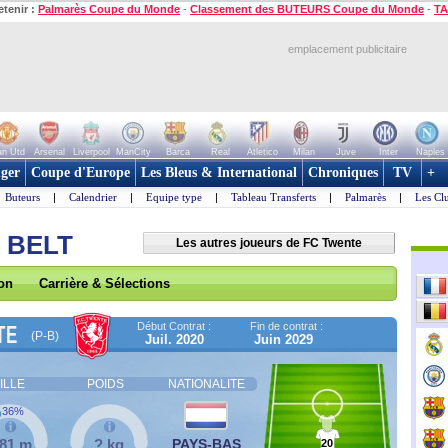
etenir :
Palmarès Coupe du Monde
-
Classement des BUTEURS Coupe du Monde
-
TA
emplacement publicitaire
n Utd
Arsenal
Liverpool
ManCity
Barca
Real
Atletico
Milan
Juve
Inter
Naples
ger
Coupe d'Europe
Les Bleus & International
Chroniques
TV
+
Buteurs
|
Calendrier
|
Equipe type
|
Tableau Transferts
|
Palmarès
|
Les Cl
 BELT
Les autres joueurs de FC Twente
son
Carrière & Sélections
Début Contrat :
Fin de contrat :
TE
(P-B)
Juil. 2020
Juin 2029
ILLE
POIDS
NATIONALITE
36%
,81 m
? kg
PAYS-BAS
20