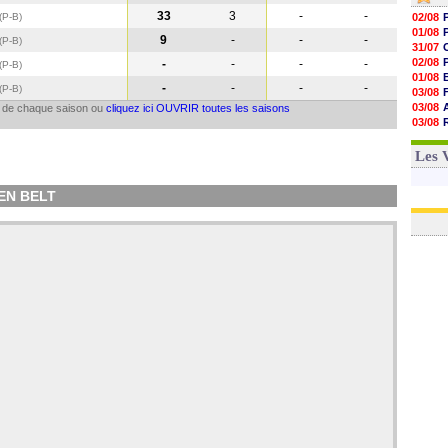
33
3
-
-
(P-B
)
02/08
01/08
9
-
-
-
(P-B
)
31/07
02/08
-
-
-
-
(P-B
)
01/08
-
-
-
-
(P-B
)
03/08
03/08
il de chaque saison ou
cliquez ici OUVRIR toutes les saisons
03/08
03/08
31/07
Les 
DEN BELT