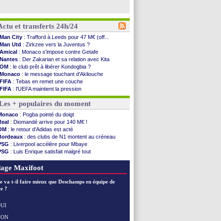
Actu et transferts 24h/24
Man City
: Trafford à Leeds pour 47 M€ (off...
Man Utd
: Zirkzee vers la Juventus ?
Amical
: Monaco s'impose contre Getafe
Nantes
: Der Zakarian et sa relation avec Kita
OM
: le club prêt à libérer Kondogbia ?
Monaco
: le message touchant d'Akliouche
FIFA
: Tebas en remet une couche
FIFA
: l'UEFA maintient la pression
PSG
: Tebas encense Luis Enrique
Les + populaires du moment
Real
: Vinicius jusqu'en 2032 (officiel)
Lyon
: Mangala va rejoindre Getafe
Monaco
: Pogba pointé du doigt
OM
: une offre refusée pour Aguerd
Real
: Diomandé arrive pour 140 M€ !
Real
: c'est confirmé pour Vinicius
OM
: le retour d'Adidas est acté
Troyes
: Junior Diaz jusqu'en 2030 (officiel)
Bordeaux
: des clubs de N1 montent au créneau
PSG
: Akliouche a signé (officiel)
PSG
: Liverpool accélère pour Mbaye
OM
: une offre pour Bulka
PSG
: Luis Enrique satisfait malgré tout
PSG
: contrat signé pour Akliouche
Barça
: Ferran Torres donne son feu vert au PSG
Ouganda
: Owori battu à mort à Kampala
Real
: une nouvelle offre pour Vinicius
age Maxifoot
Arsenal
: Arteta veut créer une dynastie
Chelsea
: Palace a fait son offre pour Disasi
e va t-il faire mieux que Deschamps en équipe de
FIFA
: le gouvernement espagnol s'en mêle
e ?
PSG
: l'étonnante rumeur Gusto
Bologne
: Dallinga est sur le marché
UI
OM
: accord trouvé avec Man City pour Rulli
NON
Voir les brèves précédentes