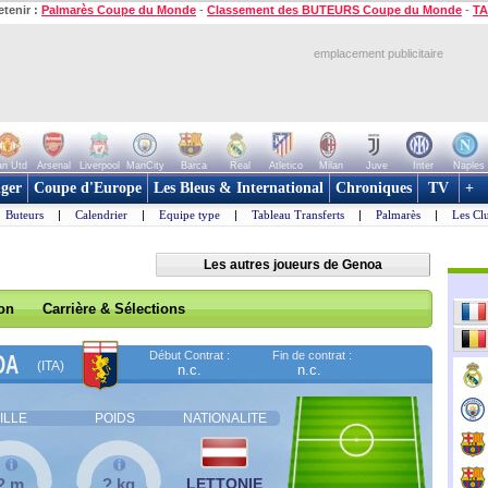
etenir :
Palmarès Coupe du Monde
-
Classement des BUTEURS Coupe du Monde
-
TA
emplacement publicitaire
n Utd
Arsenal
Liverpool
ManCity
Barca
Real
Atletico
Milan
Juve
Inter
Naples
ger
Coupe d'Europe
Les Bleus & International
Chroniques
TV
+
Buteurs
|
Calendrier
|
Equipe type
|
Tableau Transferts
|
Palmarès
|
Les Cl
Les autres joueurs de Genoa
son
Carrière & Sélections
Début Contrat :
Fin de contrat :
OA
(ITA)
n.c.
n.c.
ILLE
POIDS
NATIONALITE
? m
? kg
LETTONIE