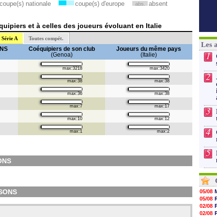
coupe(s) nationale
coupe(s) d'europe
absent
abs.
ipiers et à celles des joueurs évoluant en Italie
Série A
Toutes compét.
Les 
ONS
Coéquipiers de son club
Joueurs du même pays
1
(Genoa)
(Italie)
max:3218
max:3420
2
max:38
max:38
max:36
max:38
max:7
max:17
3
max:10
max:12
4
max:1
max:2
5
ONS
LSONS
05/08
05/08
02/08
02/08