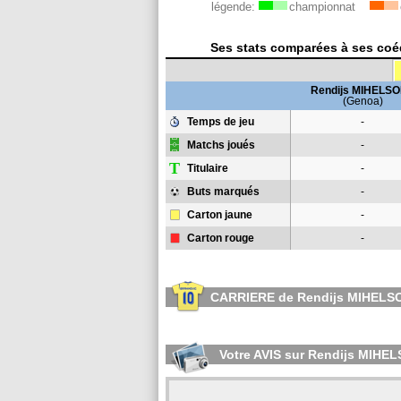
légende:
championnat
Ses stats comparées à ses coéqu
Rendijs MIHELS
(Genoa)
Temps de jeu
-
Matchs joués
-
T
Titulaire
-
Buts marqués
-
Carton jaune
-
Carton rouge
-
CARRIERE de Rendijs MIHELS
Votre AVIS sur Rendijs MIHE