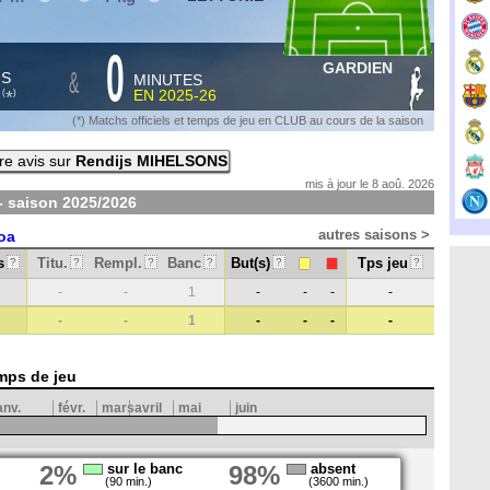
0
GARDIEN
&
HS
MINUTES
S
EN
2025-26
*
(
)
(*) Matchs officiels et temps de jeu en CLUB au cours de la saison
re avis sur
Rendijs MIHELSONS
mis à jour le 8 aoû. 2026
- saison
2025/2026
autres saisons >
oa
s
Titu.
Rempl.
Banc
But(s)
Tps jeu
?
?
?
?
?
?
-
-
1
-
-
-
-
-
-
1
-
-
-
-
mps de jeu
anv.
févr.
mars
avril
mai
juin
2%
sur le banc
98%
absent
(90 min.)
(3600 min.)