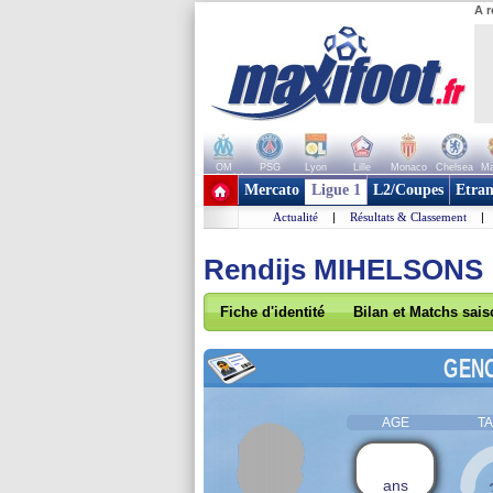
A r
OM
PSG
Lyon
Lille
Monaco
Chelsea
Ma
+ de clubs
Mercato
Ligue 1
L2/Coupes
Etran
Actualité
|
Résultats & Classement
|
Rendijs MIHELSONS
Fiche d'identité
Bilan et Matchs sai
GEN
AGE
TA
ans