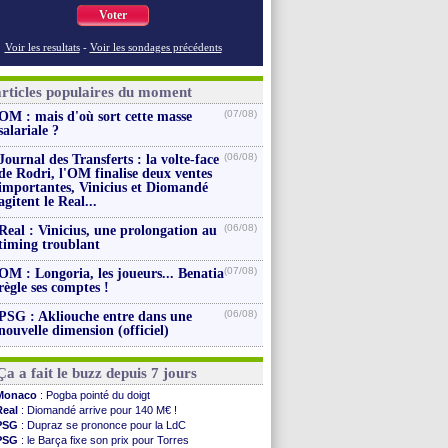
Voter
Voir les resultats
-
Voir les sondages précédents
articles populaires du moment
(07/08)
OM : mais d'où sort cette masse
salariale ?
(06/08)
Journal des Transferts : la volte-face
de Rodri, l'OM finalise deux ventes
importantes, Vinicius et Diomandé
agitent le Real...
(06/08)
Real : Vinicius, une prolongation au
timing troublant
(07/08)
OM : Longoria, les joueurs... Benatia
règle ses comptes !
(06/08)
PSG : Akliouche entre dans une
nouvelle dimension (officiel)
Ça a fait le buzz depuis 7 jours
Monaco
: Pogba pointé du doigt
Real
: Diomandé arrive pour 140 M€ !
PSG
: Dupraz se prononce pour la LdC
PSG
: le Barça fixe son prix pour Torres