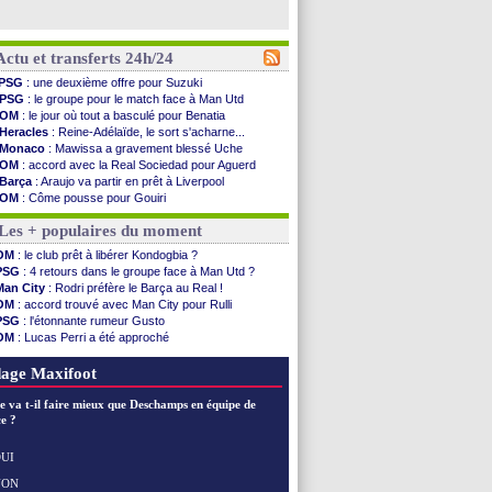
Actu et transferts 24h/24
PSG
: une deuxième offre pour Suzuki
PSG
: le groupe pour le match face à Man Utd
OM
: le jour où tout a basculé pour Benatia
Heracles
: Reine-Adélaïde, le sort s'acharne...
Monaco
: Mawissa a gravement blessé Uche
OM
: accord avec la Real Sociedad pour Aguerd
Barça
: Araujo va partir en prêt à Liverpool
OM
: Côme pousse pour Gouiri
Man Utd
: le groupe pour défier le PSG
Les + populaires du moment
L3
: Caen premier leader
OM
: Højbjerg, son agent maintient le suspense
OM
: le club prêt à libérer Kondogbia ?
OM
: Gouiri évoque son avenir
PSG
: 4 retours dans le groupe face à Man Utd ?
Leipzig
: le transfert d'Asllani tombe à l'eau
Man City
: Rodri préfère le Barça au Real !
L3
: 1ère utilisation du Football Video Support
OM
: accord trouvé avec Man City pour Rulli
OM
: Benatia envoie une pique à Longoria
PSG
: l'étonnante rumeur Gusto
illarreal
: Al-Ahli veut Pape Gueye
OM
: Lucas Perri a été approché
Lyon
: la dernière saison de Fonseca ?
OM
: une offre pour Bulka
OM
: un nouveau prétendant pour Højbjerg
Ouganda
: Owori battu à mort à Kampala
age Maxifoot
Brest
: un gardien norvégien en approche ?
OM
: McCourt a versé 120 M€ en 2026
e va t-il faire mieux que Deschamps en équipe de
PSG
: 4 retours dans le groupe face à Man Utd ...
e ?
Nice
: Kevin Carlos va partir en Italie
L1
: prison avec sursis requis contre un arbitre
UI
Leganés
: c'est signé pour Luca Zidane (off.)
NON
Voir les brèves précédentes