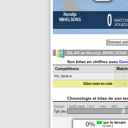
0
Rendijs
MIHELSONS
MATC
JOUE
Donnez vot
BILAN de Rendijs MIHELSONS 
Son bilan en chiffres avec
Gen
Compétitions
Match
ITA, Série A
-
Bilan total en club
-
Chronologie et bilan de son te
Saison
août
sept.
oct.
nov.
déc.
j
Tps jeu:
0%
sur le terrain
(0 min.)