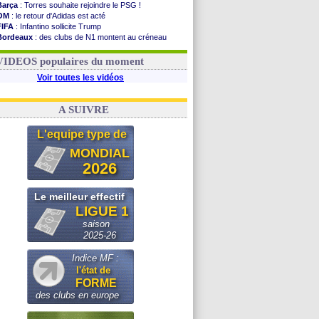
Barça
: Torres souhaite rejoindre le PSG !
OM
: le retour d'Adidas est acté
FIFA
: Infantino sollicite Trump
Bordeaux
: des clubs de N1 montent au créneau
Argentine
: quand Medina recadre... sa mère
Real
: le démenti de Leipzig pour Diomandé
VIDEOS populaires du moment
Voir toutes les vidéos
A SUIVRE
L'equipe type de
MONDIAL
2026
Le meilleur effectif
LIGUE 1
saison
2025-26
Indice MF :
l'état de
FORME
des clubs en europe