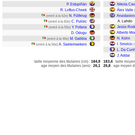
P. Estupiñán
Nikola Cav
R. Loftus-Cheek
Álex Valle
N. Füllkrug
Anastasios
(entré à la 62e)
A. Lahdo
C. Pulisic
(entré à la 82e)
Jesús Rod
Y. Fofana
(entré à la 55e)
Alberto Mo
D. Odogu
N. Kühn
M. Gabbia
(entré à la 46e)
I. Smolcic
A. Saelemaekers
(
(entré à la 56e)
L. Da Cun
J. Addai
taille moyenne des titulaires (cm) :
184,9
183,4
: taille moye
age moyen des titulaires (ans) :
26,1
26,8
: age moyen de