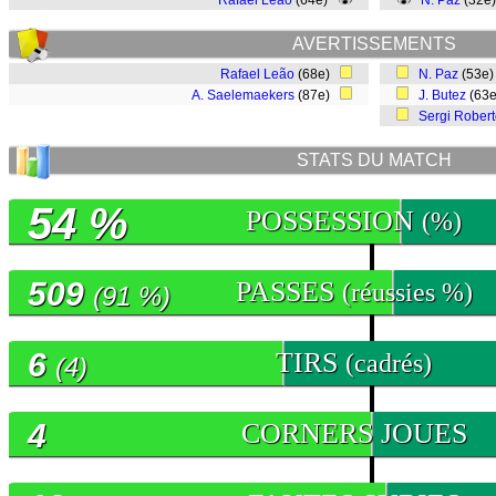
Rafael Leão
(64e)
N. Paz
(32e
AVERTISSEMENTS
Rafael Leão
(68e)
N. Paz
(53e
A. Saelemaekers
(87e)
J. Butez
(63
Sergi Rober
STATS DU MATCH
54 %
POSSESSION
(%)
509
PASSES
(réussies %)
(91 %)
6
TIRS
(cadrés)
(4)
4
CORNERS JOUES