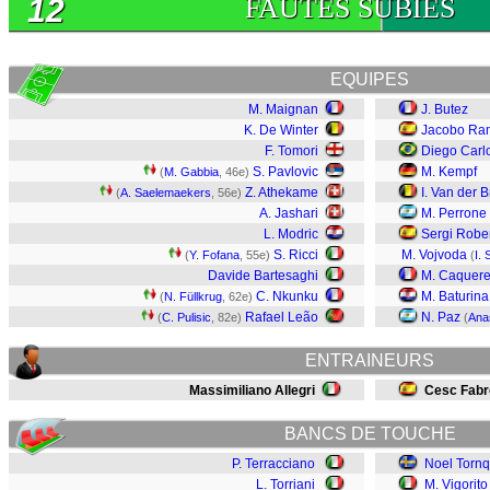
12
FAUTES SUBIES
EQUIPES
M. Maignan
J. Butez
K. De Winter
Jacobo Ra
F. Tomori
Diego Carl
S. Pavlovic
M. Kempf
(
M. Gabbia
, 46e)
Z. Athekame
I. Van der 
(
A. Saelemaekers
, 56e)
A. Jashari
M. Perrone
L. Modric
Sergi Robe
S. Ricci
M. Vojvoda
(
Y. Fofana
, 55e)
(
I.
Davide Bartesaghi
M. Caquere
C. Nkunku
M. Baturina
(
N. Füllkrug
, 62e)
Rafael Leão
N. Paz
(
C. Pulisic
, 82e)
(
Ana
ENTRAINEURS
Massimiliano Allegri
Cesc Fab
BANCS DE TOUCHE
P. Terracciano
Noel Tornq
L. Torriani
M. Vigorito