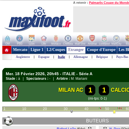
A retenir :
Palmarès Coupe du Mond
OM
PSG
Lyon
Lille
Monaco
Chelsea
Man Utd
Arsenal
Liverpool
ManCity
Ba
+ de clubs
Mercato
Ligue 1
L2/Coupes
Etranger
Coupe d'Europe
Les B
Angleterre
|
Espagne
|
Italie
|
Allemagne
|
Belgique
|
Pays-Bas
Mer. 18 Février 2026, 20h45 - ITALIE - Série A
Stade :
à |
Spectateurs :
- |
Arbitre :
M. Mariani
1
1
MILAN AC
CALCI
(mi-tps: 0-1)
1
10
20
30
40
50
6
BUTEURS