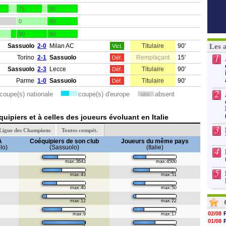
75
90
0
90
90
90
Sassuolo
2-0
Milan AC
Titulaire
90'
Les 
Vict.
1
Torino
2-1
Sassuolo
Remplaçant
15'
Déf.
Sassuolo
2-3
Lecce
Titulaire
90'
Déf.
Parme
1-0
Sassuolo
Titulaire
90'
Déf.
2
coupe(s) nationale
coupe(s) d'europe
absent
abs.
ipiers et à celles des joueurs évoluant en Italie
3
Ligue des Champions
Toutes compét.
A
Coéquipiers de son club
Joueurs du même pays
lo)
(Sassuolo)
(Italie)
4
max:3643
max:4500
5
max:43
max:51
max:40
max:50
max:12
max:22
02/08
max:9
max:17
01/08