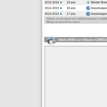
2015-2016
19 ans
Werder Bre
2014-2015
18 ans
Grasshopper
2013-2014
17 ans
Grasshopper
Cliquez sur les lignes pour afficher/masquer le déta
(*)
Age au début de la saison
Votre AVIS sur Ulisses GARCI