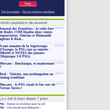
Voter
Voir les resultats
-
Voir les sondages précédents
articles populaires du moment
(06/08)
Journal des Transferts : la volte-face
de Rodri, l'OM finalise deux ventes
importantes, Vinicius et Diomandé
agitent le Real...
(05/08)
A une semaine de la Supercoupe
d'Europe, le PSG rate sa rentrée -
Débrief et NOTES des joueurs
(Majorque 3-0 PSG)
(05/08)
Mercato : Deschamps, et maintenant
?
(06/08)
Real : Vinicius, une prolongation au
timing troublant
(06/08)
Mercato : le PSG reçoit le feu vert de
Ferran Torres !
Ça a fait le buzz depuis 7 jours
PSG
: Dupraz se prononce pour la LdC
PSG
: c'est bouclé pour Akliouche !