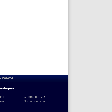
o 24h/24
ivilégiés
ball
Cinema et DVD
Live
Non au racisme
)