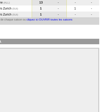
me
13
-
-
-
(ALL
)
s Zurich
1
-
1
-
(SUI
)
s Zurich
1
-
-
-
(SUI
)
il de chaque saison ou
cliquez ici OUVRIR toutes les saisons
A