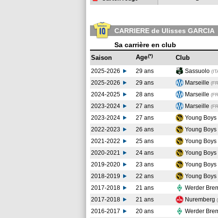
CARRIERE de Ulisses GARCIA
Sa carrière en club
(*)
Age
Saison
Club
2025-2026
29 ans
Sassuolo
(IT
2025-2026
29 ans
Marseille
(F
2024-2025
28 ans
Marseille
(F
2023-2024
27 ans
Marseille
(F
2023-2024
27 ans
Young Boys
2022-2023
26 ans
Young Boys
2021-2022
25 ans
Young Boys
2020-2021
24 ans
Young Boys
2019-2020
23 ans
Young Boys
2018-2019
22 ans
Young Boys
2017-2018
21 ans
Werder Bre
2017-2018
21 ans
Nuremberg
2016-2017
20 ans
Werder Bre