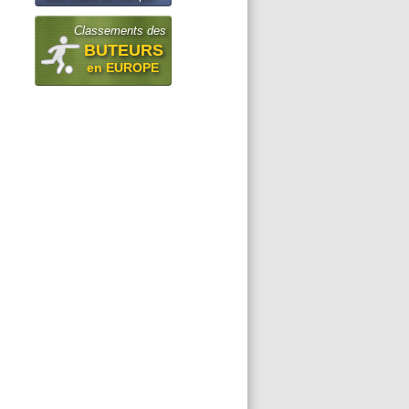
Classements des
BUTEURS
en EUROPE