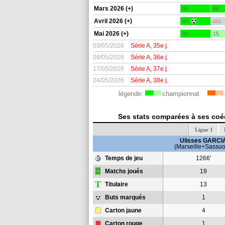
Mars 2026 (+)
90
68
Avril 2026 (+)
90
abs.
Mai 2026 (+)
90
15
03/05/2026
Série A, 35e j.
08/05/2026
Série A, 36e j.
17/05/2026
Série A, 37e j.
24/05/2026
Série A, 38e j.
légende:
championnat
Ses stats comparées à ses coéqu
Ligue 1
Ulisses GARCI
(Marseille+Sassuo
Temps de jeu
1266'
Matchs joués
19
T
Titulaire
13
Buts marqués
1
Carton jaune
4
Carton rouge
1