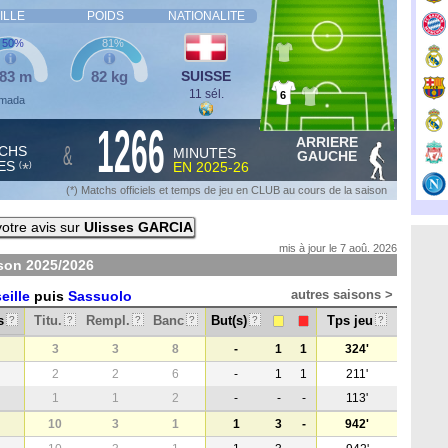
ILLE
POIDS
NATIONALITE
50%
81%
,83 m
82 kg
SUISSE
11 sél.
6
Almada
1266
ARRIERE
&
CHS
MINUTES
GAUCHE
ES
EN
2025-26
*
(
)
(*) Matchs officiels et temps de jeu en CLUB au cours de la saison
otre avis sur
Ulisses GARCIA
mis à jour le 7 aoû. 2026
ison
2025/2026
autres saisons >
eille
puis
Sassuolo
s
Titu.
Rempl.
Banc
But(s)
Tps jeu
?
?
?
?
?
?
3
3
8
-
1
1
324'
2
2
6
-
1
1
211'
1
1
2
-
-
-
113'
10
3
1
1
3
-
942'