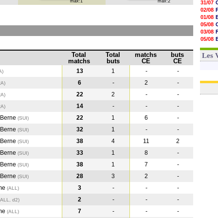
max:1
max:2
31/07
02/08
01/08
05/08
03/08
05/08
03/08
03/08
Total
Total
matchs
buts
Les 
matchs
buts
CE
CE
13
1
-
-
A)
6
-
2
-
RA)
22
2
-
-
RA
)
14
-
-
-
RA
)
 Berne
22
1
6
-
(SUI
)
 Berne
32
1
-
-
(SUI
)
 Berne
38
4
11
2
(SUI
)
 Berne
33
1
8
-
(SUI
)
 Berne
38
1
7
-
(SUI
)
 Berne
28
3
2
-
(SUI
)
me
3
-
-
-
(ALL
)
2
-
-
-
(ALL, d2)
me
7
-
-
-
(ALL
)