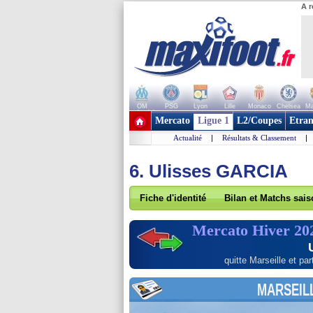
A r
OM
PSG
Lyon
Lille
Monaco
Chelsea
Ma
+ de clubs
Mercato
Ligue 1
L2/Coupes
Etran
Actualité
|
Résultats & Classement
|
6. Ulisses GARCIA
Fiche d'identité
Bilan et Matchs sai
Mercato Hiver 20
quitte Marseille et par
MARSEIL