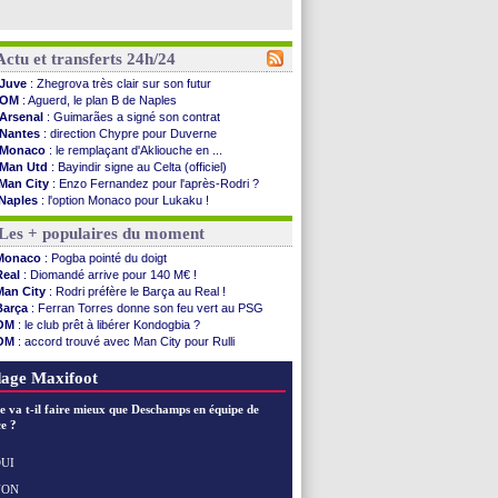
Actu et transferts 24h/24
Juve
: Zhegrova très clair sur son futur
OM
: Aguerd, le plan B de Naples
Arsenal
: Guimarães a signé son contrat
Nantes
: direction Chypre pour Duverne
Monaco
: le remplaçant d'Akliouche en ...
Man Utd
: Bayindir signe au Celta (officiel)
Man City
: Enzo Fernandez pour l'après-Rodri ?
Naples
: l'option Monaco pour Lukaku !
OM
: Lucas Perri a été approché
Les + populaires du moment
PSG
: le coach de l'Ajax insiste pour Godts
PSG
: une 2e offre en préparation pour Godts
Monaco
: Pogba pointé du doigt
Francfort
: Dina Ebimbe signe à Schalke (off.)
Real
: Diomandé arrive pour 140 M€ !
Strasbourg
: Saïdou Sow prêté à Nantes (off.)
Man City
: Rodri préfère le Barça au Real !
Monaco
: Filipe Luis aimerait garder Balogun
Barça
: Ferran Torres donne son feu vert au PSG
Dortmund
: Newcastle est prévenu pour Nmecha
OM
: le club prêt à libérer Kondogbia ?
Barça
: première offre à 45 M€ pour Rodri ?
OM
: accord trouvé avec Man City pour Rulli
Argentine
: le soutien très appuyé à Infantino
PSG
: l'étonnante rumeur Gusto
Tottenham
: Van de Ven va prolonger
PSG
: Luis Enrique satisfait malgré tout
age Maxifoot
Barça
: l'agent de Rodri confirme !
FIFA
: la CAF soutient Infantino
e va t-il faire mieux que Deschamps en équipe de
CdM 2030
: Rubiales charge Infantino et ...
e ?
Rennes
: Embolo a des pistes alléchantes
Côte d'Ivoire
: Renard affiche ses ambitions
UI
Rennes
: Haise confirme pour Aït Boudlal
NON
Voir les brèves précédentes