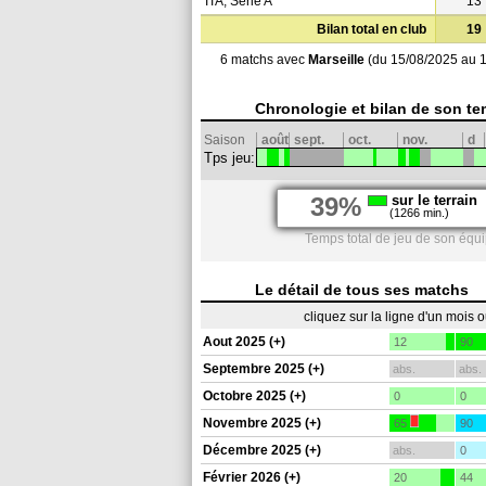
ITA, Série A
13
Bilan total en club
19
6 matchs avec
Marseille
(du 15/08/2025 au 
Chronologie et bilan de son te
Saison
août
sept.
oct.
nov.
d
Tps jeu:
39%
sur le terrain
(1266 min.)
Temps total de jeu de son équi
Le détail de tous ses matchs
cliquez sur la ligne d'un mois 
Aout 2025 (+)
12
90
Septembre 2025 (+)
abs.
abs.
Octobre 2025 (+)
0
0
Novembre 2025 (+)
65
90
Décembre 2025 (+)
abs.
0
Février 2026 (+)
20
44