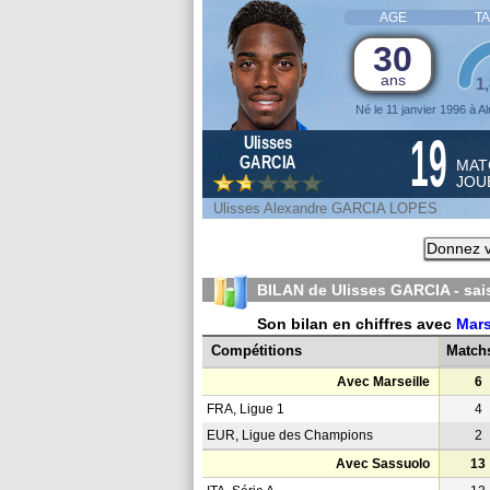
AGE
TA
30
ans
1
Né le 11 janvier 1996 à 
19
Ulisses
GARCIA
MAT
JOU
Ulisses Alexandre GARCIA LOPES
Donnez v
BILAN de Ulisses GARCIA - sa
Son bilan en chiffres avec
Mars
Compétitions
Match
Avec Marseille
6
FRA, Ligue 1
4
EUR, Ligue des Champions
2
Avec Sassuolo
13