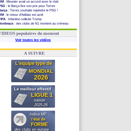
OM
: Meunier avait un accord avec le club
PSG
: le Barça fixe son prix pour Torres
Barça
: Torres souhaite rejoindre le PSG !
OM
: le retour d'Adidas est acté
FIFA
: Infantino sollicite Trump
Bordeaux
: des clubs de N1 montent au créneau
Argentine
: quand Medina recadre... sa mère
Real
: le démenti de Leipzig pour Diomandé
VIDEOS populaires du moment
Voir toutes les vidéos
A SUIVRE
L'equipe type de
MONDIAL
2026
Le meilleur effectif
LIGUE 1
saison
2025-26
Indice MF :
l'état de
FORME
des clubs en europe