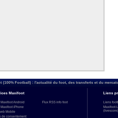
t (100% Football) : l'actualité du foot, des transferts et du mercat
ices Maxifoot
Liens pr
 Maxifoot Android
Flux RSS info foot
Liens foot
 Maxifoot iPhone
Maxifoot-
(livescore
web Mobile
x de consentement