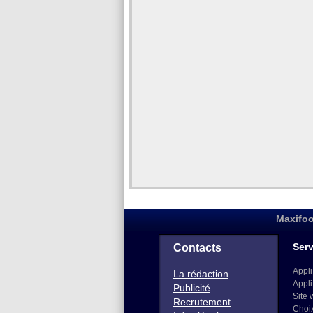
Maxifoo
Serv
Contacts
Appli
La rédaction
Appli
Publicité
Site 
Recrutement
Choi