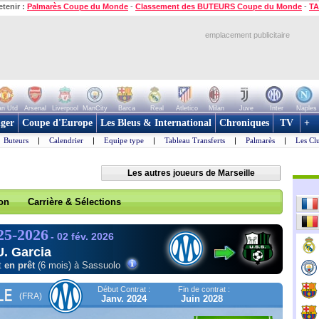
etenir :
Palmarès Coupe du Monde
-
Classement des BUTEURS Coupe du Monde
-
TA
emplacement publicitaire
n Utd
Arsenal
Liverpool
ManCity
Barca
Real
Atletico
Milan
Juve
Inter
Naples
ger
Coupe d'Europe
Les Bleus & International
Chroniques
TV
+
Buteurs
|
Calendrier
|
Equipe type
|
Tableau Transferts
|
Palmarès
|
Les Cl
Les autres joueurs de Marseille
son
Carrière & Sélections
25-2026
- 02 fév. 2026
U. Garcia
t
en prêt
(6 mois) à Sassuolo
Début Contrat :
Fin de contrat :
LE
(FRA)
Janv. 2024
Juin 2028