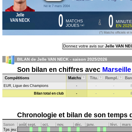
Né le 7 mars 2004
0
0
Jelle
&
VAN NECK
MATCHS
MINUTE
JOUES
EN
2025
*
(
)
(*) Matchs officiels e
Donnez votre avis sur
Jelle VAN NE
BILAN de Jelle VAN NECK - saison
2025/2026
Son bilan en chiffres avec
Marseille
Compétitions
Matchs
Titu.
Rempl.
Ban
?
?
?
EUR, Ligue des Champions
-
-
-
Bilan total en club
-
-
-
Chronologie et bilan de son temps 
Saison
août
sept.
oct.
nov.
déc.
janv.
févr.
mars
Tps jeu: