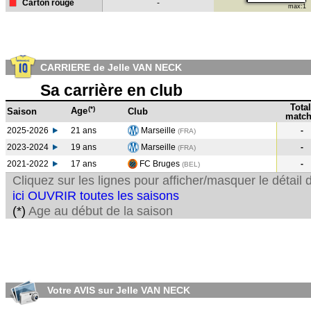
Carton rouge
-
max:1
CARRIERE de Jelle VAN NECK
Sa carrière en club
Total
(*)
Age
Saison
Club
match
2025-2026
21 ans
Marseille
-
(FRA)
2023-2024
19 ans
Marseille
-
(FRA
)
2021-2022
17 ans
FC Bruges
-
(BEL
)
Cliquez sur les lignes pour afficher/masquer le détai
ici OUVRIR toutes les saisons
(*)
Age au début de la saison
Votre AVIS sur Jelle VAN NECK