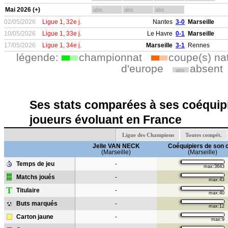
Mai 2026 (+)
abs.
abs.
abs.
02/05/2026
Ligue 1, 32e j.
Nantes
3-0
Marseille
10/05/2026
Ligue 1, 33e j.
Le Havre
0-1
Marseille
17/05/2026
Ligue 1, 34e j.
Marseille
3-1
Rennes
légende:
championnat
coupe(s) na
d'europe
absent
abs.
Ses stats comparées à ses coéquipi
joueurs évoluant en France
Ligue des Champions
Toutes compét.
Jelle VAN NECK
Coéquipiers de son 
(Marseille)
(Marseille)
Temps de jeu
-
max:3643
Matchs joués
-
max:43
T
Titulaire
-
max:40
Buts marqués
-
max:12
Carton jaune
-
max:9