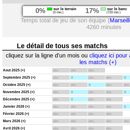
0%
sur le terrain
17%
sur le banc
(0 min.)
(720 min.)
Temps total de jeu de son équipe (
Marseil
4260 minutes
Le détail de tous ses matchs
cliquez sur la ligne d'un mois ou
cliquez ici pour 
les matchs (+)
Aout 2025 (+)
abs.
abs.
abs.
Septembre 2025 (+)
abs.
0
abs.
abs.
0
Octobre 2025 (+)
abs.
abs.
0
abs.
abs.
Novembre 2025 (+)
abs.
0
abs.
abs.
0
Décembre 2025 (+)
abs.
0
abs.
abs.
Janvier 2026 (+)
abs.
abs.
abs.
abs.
0
Février 2026 (+)
abs.
abs.
abs.
abs.
Mars 2026 (+)
abs.
abs.
abs.
abs.
abs.
Avril 2026 (+)
abs.
abs.
abs.
abs.