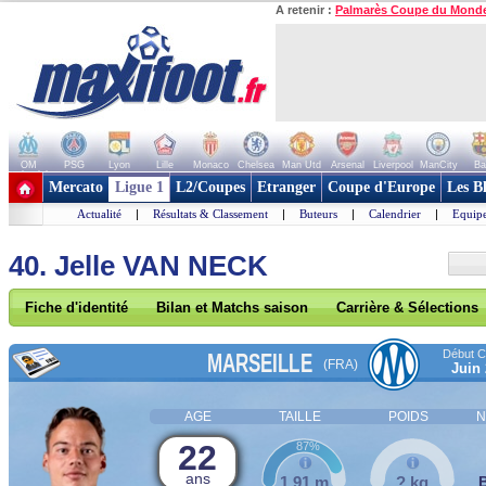
A retenir :
Palmarès Coupe du Mond
OM
PSG
Lyon
Lille
Monaco
Chelsea
Man Utd
Arsenal
Liverpool
ManCity
Ba
+ de clubs
Mercato
Ligue 1
L2/Coupes
Etranger
Coupe d'Europe
Les B
Actualité
|
Résultats & Classement
|
Buteurs
|
Calendrier
|
Equipe
40. Jelle VAN NECK
Fiche d'identité
Bilan et Matchs saison
Carrière & Sélections
Début Co
MARSEILLE
(FRA)
Juin
AGE
TAILLE
POIDS
N
22
87%
ans
1,91 m
? kg