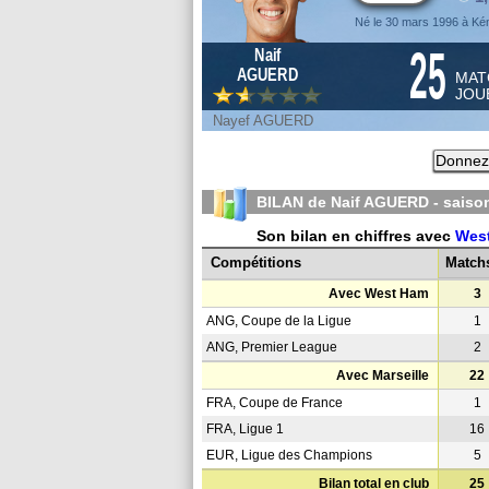
Né le 30 mars 1996 à Kén
25
Naif
AGUERD
MAT
JOU
Nayef AGUERD
Donnez 
BILAN de Naif AGUERD - sais
Son bilan en chiffres avec
Wes
Compétitions
Match
Avec West Ham
3
ANG, Coupe de la Ligue
1
ANG, Premier League
2
Avec Marseille
22
FRA, Coupe de France
1
FRA, Ligue 1
16
EUR, Ligue des Champions
5
Bilan total en club
25