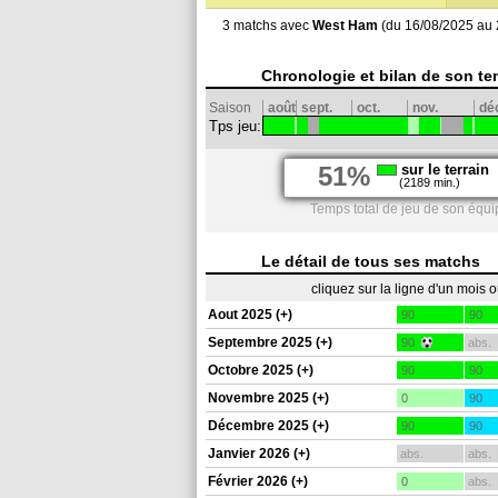
3 matchs avec
West Ham
(du 16/08/2025 au 
Chronologie et bilan de son te
Saison
août
sept.
oct.
nov.
dé
Tps jeu:
51%
sur le terrain
(2189 min.)
Temps total de jeu de son équi
Le détail de tous ses matchs
cliquez sur la ligne d'un mois 
Aout 2025 (+)
90
90
Septembre 2025 (+)
90
abs.
Octobre 2025 (+)
90
90
Novembre 2025 (+)
0
90
Décembre 2025 (+)
90
90
Janvier 2026 (+)
abs.
abs.
Février 2026 (+)
0
abs.