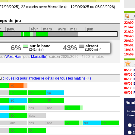
27/08/2025), 22 matchs avec
Marseille
(du 12/09/2025 au 05/03/2026)
mps de jeu
22h00
21h42
c.
janv.
févr.
mars
avril
mai
juin
21h10
20h46
20h30
20h01
6%
sur le banc
43%
absent
(241 min.)
(1830 min.)
19h18
19h09
pe (
West Ham
puis
Marseille
), saison 2025/2026 : 4260 minutes
18h48
18h37
18h29
05/08
17h58
06/08
17h46
ou
cliquez ici pour afficher le détail de tous les matchs (+)
06/08
17h32
06/08
70
17h16
06/08
16h59
06/08
90
90
90
16h37
06/08
16h33
90
90
90
06/08
Sond
16h27
79
abs.
abs.
76
16h22
Zidan
16h07
Franc
90
abs.
15h46
15h41
abs.
abs.
abs.
74
90
90
O
15h20
90
90