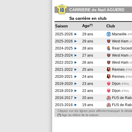
CARRIERE de Naif AGUERD
Sa carrière en club
(*)
Age
Saison
Club
2025-2026
29 ans
Marseille
(F
2025-2026
29 ans
West Ham
(
2024-2025
28 ans
Real Socie
2023-2024
27 ans
West Ham
(
2022-2023
26 ans
West Ham
(
2021-2022
25 ans
Rennes
(FR
2020-2021
24 ans
Rennes
(FR
2019-2020
23 ans
Dijon
(FRA
)
2018-2019
22 ans
Dijon
(FRA
)
2016-2017
20 ans
FUS de Rab
2015-2016
19 ans
FUS de Rab
Cliquez sur les lignes pour afficher/masquer le déta
(*)
Age au début de la saison