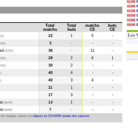
01/08
02/08
01/08
05/08
03/08
05/08
Total
Total
matchs
buts
matchs
buts
CE
CE
03/08
03/08
Les 
22
1
5
-
RA)
3
-
-
-
ANG)
dad
36
-
11
-
(ESP
)
28
2
6
1
ANG
)
30
2
-
-
ANG
)
40
4
-
-
A
)
40
3
4
-
A
)
11
1
-
-
17
3
-
-
at
13
1
-
-
(MAR
)
at
7
-
-
-
(MAR
)
il de chaque saison ou
cliquez ici OUVRIR toutes les saisons