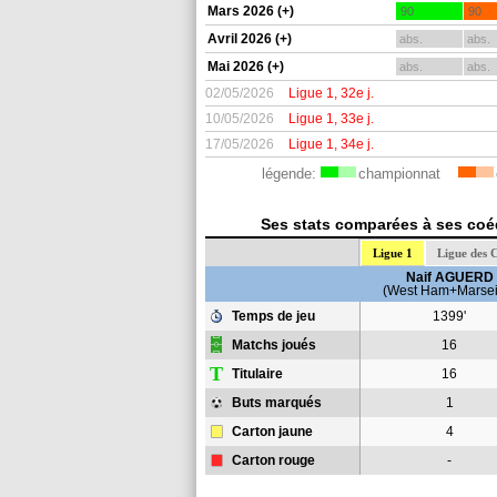
Mars 2026 (+)
90
90
Avril 2026 (+)
abs.
abs.
Mai 2026 (+)
abs.
abs.
02/05/2026
Ligue 1, 32e j.
10/05/2026
Ligue 1, 33e j.
17/05/2026
Ligue 1, 34e j.
légende:
championnat
Ses stats comparées à ses coéq
Ligue 1
Ligue des 
Naif AGUERD
(West Ham+Marseil
Temps de jeu
1399'
Matchs joués
16
T
Titulaire
16
Buts marqués
1
Carton jaune
4
Carton rouge
-