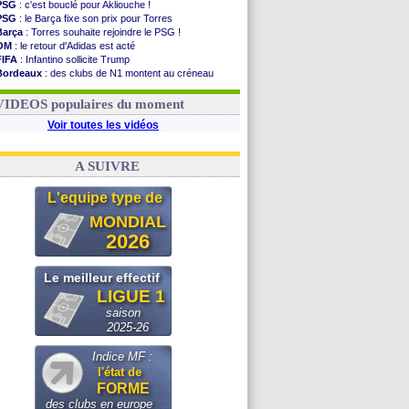
PSG
: c'est bouclé pour Akliouche !
PSG
: le Barça fixe son prix pour Torres
Barça
: Torres souhaite rejoindre le PSG !
OM
: le retour d'Adidas est acté
FIFA
: Infantino sollicite Trump
Bordeaux
: des clubs de N1 montent au créneau
Argentine
: quand Medina recadre... sa mère
Real
: le démenti de Leipzig pour Diomandé
VIDEOS populaires du moment
Voir toutes les vidéos
A SUIVRE
L'equipe type de
MONDIAL
2026
Le meilleur effectif
LIGUE 1
saison
2025-26
Indice MF :
l'état de
FORME
des clubs en europe