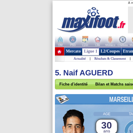
A r
OM
PSG
Lyon
Lille
Monaco
Chelsea
Ma
+ de clubs
Mercato
Ligue 1
L2/Coupes
Etran
Actualité
|
Résultats & Classement
|
5. Naif AGUERD
Fiche d'identité
Bilan et Matchs sai
MARSEIL
AGE
TA
30
ans
1