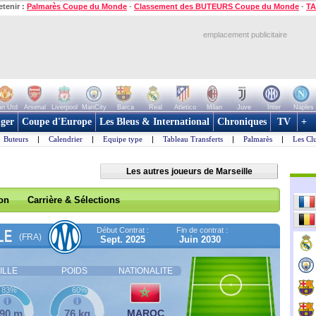
etenir :
Palmarès Coupe du Monde
-
Classement des BUTEURS Coupe du Monde
-
TA
emplacement publicitaire
n Utd
Arsenal
Liverpool
ManCity
Barca
Real
Atletico
Milan
Juve
Inter
Naples
ger
Coupe d'Europe
Les Bleus & International
Chroniques
TV
+
Buteurs
|
Calendrier
|
Equipe type
|
Tableau Transferts
|
Palmarès
|
Les Cl
Les autres joueurs de Marseille
son
Carrière & Sélections
Début Contrat :
Fin de contrat :
LE
(FRA)
Sept. 2025
Juin 2030
ILLE
POIDS
NATIONALITE
83%
60%
,90 m
76 kg
MAROC