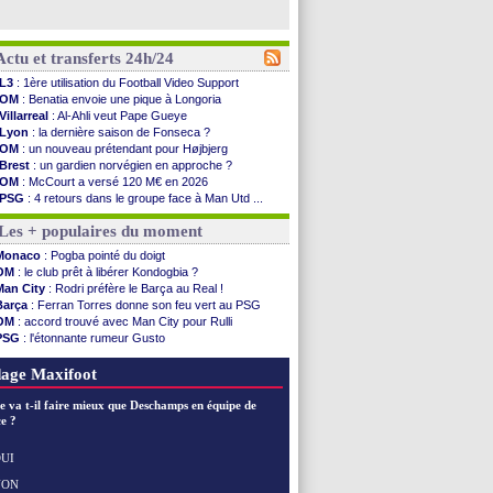
Actu et transferts 24h/24
L3
: 1ère utilisation du Football Video Support
OM
: Benatia envoie une pique à Longoria
Villarreal
: Al-Ahli veut Pape Gueye
Lyon
: la dernière saison de Fonseca ?
OM
: un nouveau prétendant pour Højbjerg
Brest
: un gardien norvégien en approche ?
OM
: McCourt a versé 120 M€ en 2026
PSG
: 4 retours dans le groupe face à Man Utd ...
Nice
: Kevin Carlos va partir en Italie
Les + populaires du moment
L1
: prison avec sursis requis contre un arbitre
Leganés
: c'est signé pour Luca Zidane (off.)
Monaco
: Pogba pointé du doigt
Atletico
: Ruggeri en route pour Aston Villa
OM
: le club prêt à libérer Kondogbia ?
Monaco
: Filipe Luis soutient Biereth
Man City
: Rodri préfère le Barça au Real !
Lyon
: Mangala prêté à Getafe (officiel)
Barça
: Ferran Torres donne son feu vert au PSG
PSG
: Nsoki va signer en Croatie
OM
: accord trouvé avec Man City pour Rulli
Arsenal
: Naples vise Gabriel Jesus
PSG
: l'étonnante rumeur Gusto
Real
: Mastantuono prêté à la Fiorentina (off.)
OM
: une offre pour Bulka
Man City
: accord avec le Barça pour Rodri ?
Ouganda
: Owori battu à mort à Kampala
age Maxifoot
Rennes
: Haise a prolongé (officiel)
Palace
: Tomiyasu a convaincu (officiel)
e va t-il faire mieux que Deschamps en équipe de
OM
: B. Genesio - "ce n'est pas idéal"
e ?
TFC
: Sion Oppong signe pour 4 ans (officiel)
PSG
: Liverpool va proposer 115 M€ pour ...
UI
Norvège
: la démission d'Infantino réclamée
NON
Voir les brèves précédentes