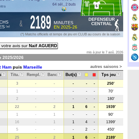
64 sél., 2 buts
5
itra
2189
DEFENSEUR
&
CHS
MINUTES
CENTRAL
ES
EN
2025-26
*
(
)
(*) Matchs officiels et temps de jeu en CLUB au cours de la saison
votre avis sur
Naif AGUERD
mis à jour le 7 aoû. 2026
on
2025/2026
autres saisons >
t Ham
puis
Marseille
s
Titu.
Rempl.
Banc
But(s)
Tps jeu
?
?
?
?
?
?
3
-
-
-
-
-
250'
1
-
-
-
-
-
70'
2
-
-
-
-
-
180'
22
-
2
1
6
-
1939'
1
-
1
-
-
-
90'
16
-
1
1
4
-
1399'
5
-
-
-
2
-
450'
25
-
2
1
6
-
2189'