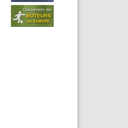
Classements des
BUTEURS
en EUROPE