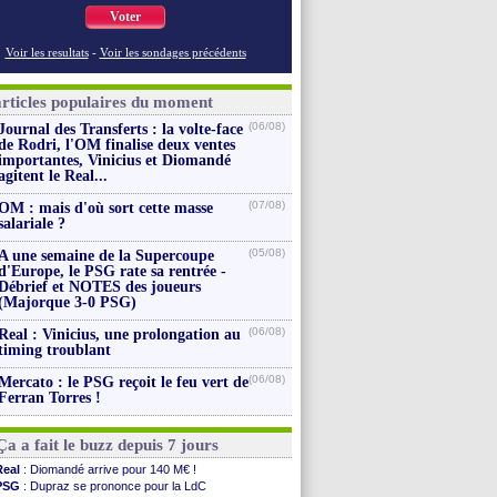
Voter
Voir les resultats
-
Voir les sondages précédents
articles populaires du moment
(06/08)
Journal des Transferts : la volte-face
de Rodri, l'OM finalise deux ventes
importantes, Vinicius et Diomandé
agitent le Real...
(07/08)
OM : mais d'où sort cette masse
salariale ?
(05/08)
A une semaine de la Supercoupe
d'Europe, le PSG rate sa rentrée -
Débrief et NOTES des joueurs
(Majorque 3-0 PSG)
(06/08)
Real : Vinicius, une prolongation au
timing troublant
(06/08)
Mercato : le PSG reçoit le feu vert de
Ferran Torres !
Ça a fait le buzz depuis 7 jours
Real
: Diomandé arrive pour 140 M€ !
PSG
: Dupraz se prononce pour la LdC