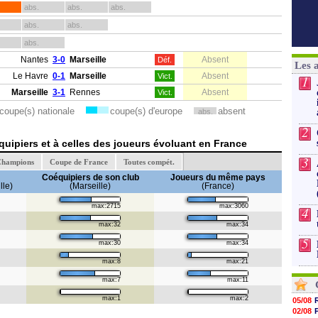
abs.
abs.
abs.
abs.
abs.
abs.
Nantes
3-0
Marseille
Absent
Déf.
Les 
Le Havre
0-1
Marseille
Absent
Vict.
1
Marseille
3-1
Rennes
Absent
Vict.
coupe(s) nationale
coupe(s) d'europe
absent
abs.
2
uipiers et à celles des joueurs évoluant en France
3
Champions
Coupe de France
Toutes compét.
Coéquipiers de son club
Joueurs du même pays
le)
(Marseille)
(France)
max:2715
max:3060
4
max:32
max:34
5
max:30
max:34
max:8
max:21
max:7
max:11
max:1
max:2
05/08
02/08