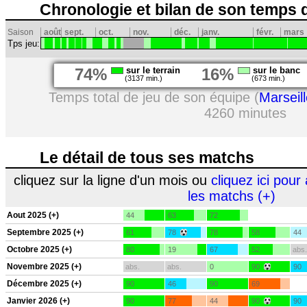
Chronologie et bilan de son temps 
Saison
août
sept.
oct.
nov.
déc.
janv.
févr.
mars
Tps jeu:
74%
sur le terrain
16%
sur le banc
(3137 min.)
(673 min.)
Temps total de jeu de son équipe (
Marseil
4260 minutes
Le détail de tous ses matchs
cliquez sur la ligne d'un mois ou
cliquez ici pour 
les matchs (+)
Aout 2025 (+)
44
63
72
Septembre 2025 (+)
61
78
78
58
44
Octobre 2025 (+)
80
19
67
52
abs.
Novembre 2025 (+)
abs.
abs.
0
90
90
Décembre 2025 (+)
90
46
90
69
Janvier 2026 (+)
90
77
44
90
90