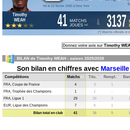
5
Né le 22 février 2000 à New York
41
3137
Timothy
&
WEAH
MATCHS
JOUES
*
(
)
(*) Matchs officiels e
Donnez votre avis sur
Timothy WE
BILAN de Timothy WEAH - saison
2025/2026
Son bilan en chiffres avec
Marseille
Compétitions
Matchs
Titu.
Rempl.
Ban
?
?
?
FRA, Coupe de France
4
3
1
-
FRA, Trophée des Champions
1
1
-
-
FRA, Ligue 1
29
26
3
EUR, Ligue des Champions
7
6
1
-
Bilan total en club
41
36
5