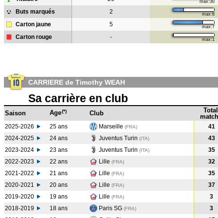
max:30
Buts marqués
2
max:8
Carton jaune
5
max:7
Carton rouge
-
max:1
CARRIERE de Timothy WEAH
Sa carrière en club
Total
(*)
Age
Saison
Club
match
2025-2026
25 ans
Marseille
41
(FRA)
2024-2025
24 ans
Juventus Turin
43
(ITA
)
2023-2024
23 ans
Juventus Turin
35
(ITA
)
2022-2023
22 ans
Lille
32
(FRA
)
2021-2022
21 ans
Lille
35
(FRA
)
2020-2021
20 ans
Lille
37
(FRA
)
2019-2020
19 ans
Lille
3
(FRA
)
2018-2019
18 ans
Paris SG
3
(FRA
)