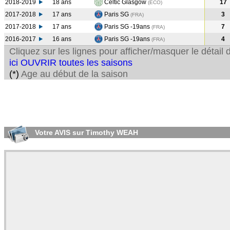
2018-2019
18 ans
Celtic Glasgow
17
(ECO
)
2017-2018
17 ans
Paris SG
3
(FRA
)
2017-2018
17 ans
Paris SG -19ans
7
(FRA
)
2016-2017
16 ans
Paris SG -19ans
4
(FRA
)
Cliquez sur les lignes pour afficher/masquer le détai
ici OUVRIR toutes les saisons
(*)
Age au début de la saison
Votre AVIS sur Timothy WEAH