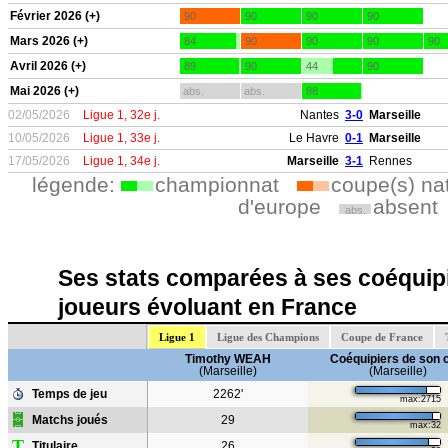
Février 2026 (+)
90
90
90
90
Mars 2026 (+)
84
90
90
90
90
Avril 2026 (+)
89
90
44
90
Mai 2026 (+)
abs.
abs.
88
02/05/2026
Ligue 1, 32e j.
Nantes
3-0
Marseille
10/05/2026
Ligue 1, 33e j.
Le Havre
0-1
Marseille
17/05/2026
Ligue 1, 34e j.
Marseille
3-1
Rennes
légende:
championnat
coupe(s) na
d'europe
absent
abs.
Ses stats comparées à ses coéquipi
joueurs évoluant en France
Ligue 1
Ligue des Champions
Coupe de France
Timothy WEAH
Coéquipiers de son 
(Marseille)
(Marseille)
Temps de jeu
2262'
max:2715
Matchs joués
29
max:32
T
Titulaire
26