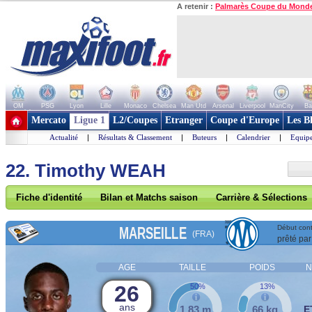
A retenir :
Palmarès Coupe du Mond
OM
PSG
Lyon
Lille
Monaco
Chelsea
Man Utd
Arsenal
Liverpool
ManCity
Ba
+ de clubs
Mercato
Ligue 1
L2/Coupes
Etranger
Coupe d'Europe
Les B
Actualité
|
Résultats & Classement
|
Buteurs
|
Calendrier
|
Equipe
22. Timothy WEAH
Fiche d'identité
Bilan et Matchs saison
Carrière & Sélections
MARSEILLE
Début cont
(FRA)
prêté par
AGE
TAILLE
POIDS
N
26
50%
13%
ans
1,83 m
66 kg
E