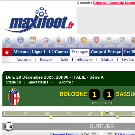
A retenir :
Palmarès Coupe du Mond
OM
PSG
Lyon
Lille
Monaco
Chelsea
Man Utd
Arsenal
Liverpool
ManCity
Ba
+ de clubs
Mercato
Ligue 1
L2/Coupes
Etranger
Coupe d'Europe
Les B
Angleterre
|
Espagne
|
Italie
|
Allemagne
|
Belgique
|
Pays-Bas
Dim. 28 Décembre 2025, 18h00 - ITALIE - Série A
Stade :
à |
Spectateurs :
- |
Arbitre :
1
1
BOLOGNE
SASSU
(mi-tps: 0-0)
1
10
20
30
40
50
6
BUTEURS