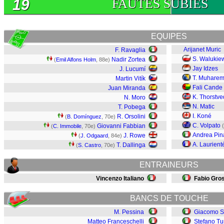
19
FAUTES SUBIES
EQUIPES
Arijanet Muric
F. Ravaglia
S. Walukie
Nadir Zortea
(
Emil Alfons Holm
, 88e)
Jay Idzes
J. Lucumí
T. Muharem
Martin Vitík
Fali Cande
Juan Miranda
K. Thorstve
N. Moro
N. Matic
T. Pobega
I. Koné
R. Orsolini
(
B. Domínguez
, 70e)
C. Volpato
Giovanni Fabbian
(
(
C. Immobile
, 70e)
Andrea Pin
J. Rowe
(
J. Odgaard
, 84e)
A. Laurient
T. Dallinga
(
S. Castro
, 70e)
ENTRAINEURS
Vincenzo Italiano
Fabio Gro
BANCS DE TOUCHE
M. Pessina
Giacomo S
Matteo Franceschelli
Stefano Tur