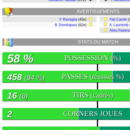
Giovanni Fabbian
(47e)
T. Muharemo
AVERTISSEMENTS
F. Ravaglia
(45e)
Fali Cande
(
B. Domínguez
(82e)
A. Laurienté
Alieu Fadera
STATS DU MATCH
58 %
POSSESSION
(%)
458
PASSES
(réussies %)
(84 %)
16
TIRS
(cadrés)
(6)
2
CORNERS JOUES