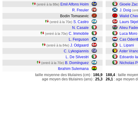
Emil Alfons Holm
Gioele Zac
(entré à la 88e)
R. Freuler
J. Doig
(ent
Bodin Tomasevic
Walid Che
S. Castro
Laurs Skje
(entré à la 70e)
N. Casale
Alieu Fade
C. Immobile
Luca Moro
(entré à la 70e)
L. Ferguson
Cas Odent
J. Odgaard
L. Lipani
(entré à la 84e)
C. Lykogiannis
Aster Vran
L. De Silvestri
Edoardo I
B. Domínguez
Nicholas Pi
(entré à la 70e)
Ibrahim Sulemana
taille moyenne des titulaires (cm) :
186,9
188,4
: taille moye
age moyen des titulaires (ans) :
25,3
26,1
: age moyen de