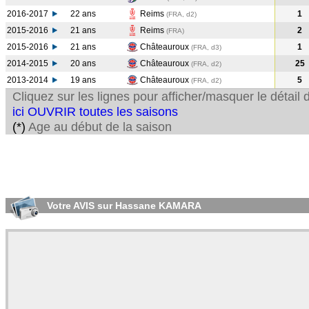
2016-2017
22 ans
Reims
1
(FRA, d2)
2015-2016
21 ans
Reims
2
(FRA
)
2015-2016
21 ans
Châteauroux
1
(FRA, d3)
2014-2015
20 ans
Châteauroux
25
(FRA, d2)
2013-2014
19 ans
Châteauroux
5
(FRA, d2)
Cliquez sur les lignes pour afficher/masquer le détai
ici OUVRIR toutes les saisons
(*)
Age au début de la saison
Votre AVIS sur Hassane KAMARA