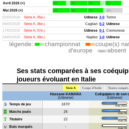
Avril 2026 (+)
69
90
64
82
Mai 2026 (+)
90
90
79
abs.
02/05/2026
Série A, 35e j.
Udinese
2-0
Torino
09/05/2026
Série A, 36e j.
Cagliari
0-2
Udinese
17/05/2026
Série A, 37e j.
Udinese
0-1
Cremonese
24/05/2026
Série A, 38e j.
Naples
1-0
Udinese
légende:
championnat
coupe(s) na
d'europe
absent
abs.
Ses stats comparées à ses coéquipi
joueurs évoluant en Italie
Série A
Coupe d'Italie
Toutes compét.
Hassane KAMARA
Coéquipiers de son 
(Udinese)
(Udinese)
Temps de jeu
1870'
max:3153
Matchs joués
26
max:36
T
Titulaire
22
max:36
Buts marqués
-
max:10