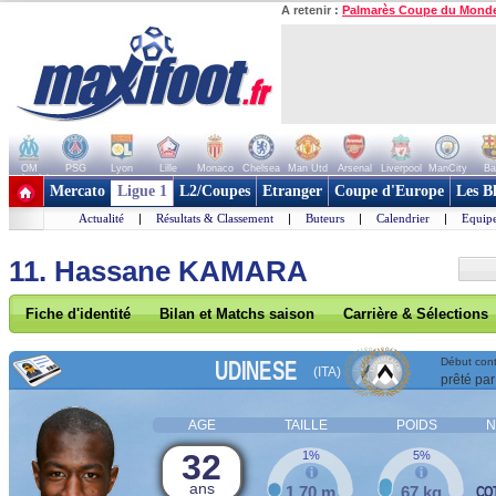
A retenir :
Palmarès Coupe du Mond
OM
PSG
Lyon
Lille
Monaco
Chelsea
Man Utd
Arsenal
Liverpool
ManCity
Ba
+ de clubs
Mercato
Ligue 1
L2/Coupes
Etranger
Coupe d'Europe
Les B
Actualité
|
Résultats & Classement
|
Buteurs
|
Calendrier
|
Equipe
11. Hassane KAMARA
Fiche d'identité
Bilan et Matchs saison
Carrière & Sélections
UDINESE
Début cont
(ITA)
prêté par
AGE
TAILLE
POIDS
N
32
1%
5%
ans
1,70 m
67 kg
COT