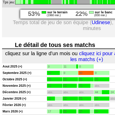
Tps jeu:
53%
sur le terrain
22%
sur le banc
(1960 min.)
(830 min.)
Temps total de jeu de son équipe (
Udinese
),
minutes
Le détail de tous ses matchs
cliquez sur la ligne d'un mois ou
cliquez ici pour 
les matchs (+)
Aout 2025 (+)
0
11
0
Septembre 2025 (+)
75
0
90
0
Octobre 2025 (+)
90
90
90
90
Novembre 2025 (+)
90
82
71
abs.
Décembre 2025 (+)
abs.
abs.
abs.
44
24
Janvier 2026 (+)
46
90
75
90
abs
Février 2026 (+)
abs.
abs.
abs.
abs.
Mars 2026 (+)
17
80
67
84