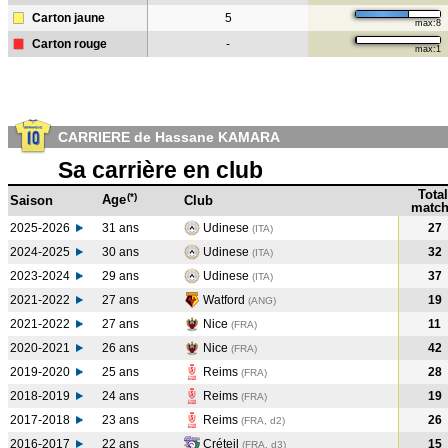
Carton jaune
5
max:8
Carton rouge
-
max:1
CARRIERE de Hassane KAMARA
Sa carrière en club
Total
(*)
Age
Saison
Club
match
2025-2026
31 ans
Udinese
27
(ITA)
2024-2025
30 ans
Udinese
32
(ITA
)
2023-2024
29 ans
Udinese
37
(ITA
)
2021-2022
27 ans
Watford
19
(ANG
)
2021-2022
27 ans
Nice
11
(FRA
)
2020-2021
26 ans
Nice
42
(FRA
)
2019-2020
25 ans
Reims
28
(FRA
)
2018-2019
24 ans
Reims
19
(FRA
)
2017-2018
23 ans
Reims
26
(FRA, d2)
2016-2017
22 ans
Créteil
15
(FRA, d3)