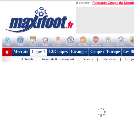
A retenir :
Palmarès Coupe du Mond
OM
PSG
Lyon
Lille
Monaco
Chelsea
Man Utd
Arsenal
Liverpool
ManCity
Ba
+ de clubs
Mercato
Ligue 1
L2/Coupes
Etranger
Coupe d'Europe
Les B
Actualité
|
Résultats & Classement
|
Buteurs
|
Calendrier
|
Equipe