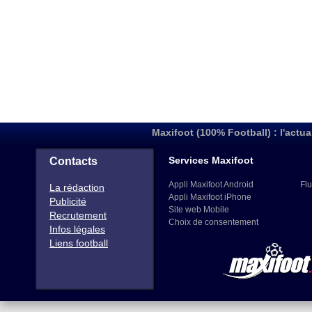
Maxifoot (100% Football) : l'actua
Services Maxifoot
Contacts
Appli Maxifoot Android
Flu
La rédaction
Appli Maxifoot iPhone
Publicité
Site web Mobile
Recrutement
Choix de consentement
Infos légales
Liens football