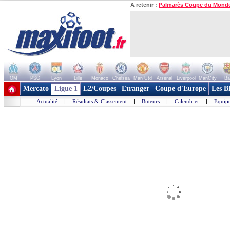
A retenir :
Palmarès Coupe du Mond
OM
PSG
Lyon
Lille
Monaco
Chelsea
Man Utd
Arsenal
Liverpool
ManCity
Ba
+ de clubs
Mercato
Ligue 1
L2/Coupes
Etranger
Coupe d'Europe
Les B
Actualité
|
Résultats & Classement
|
Buteurs
|
Calendrier
|
Equipe