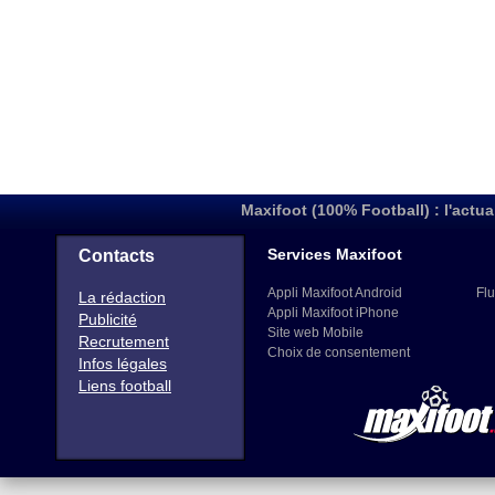
Maxifoot (100% Football) : l'actua
Services Maxifoot
Contacts
Appli Maxifoot Android
Flu
La rédaction
Appli Maxifoot iPhone
Publicité
Site web Mobile
Recrutement
Choix de consentement
Infos légales
Liens football