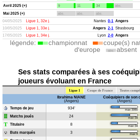
Avril 2025 (+)
9
11
34
abs.
Mai 2025 (+)
abs.
abs.
abs.
04/05/2025
Ligue 1, 32e j.
Nantes
0-1
Angers
10/05/2025
Ligue 1, 33e j.
Angers
2-1
Strasbourg
17/05/2025
Ligue 1, 34e j.
Lyon
2-0
Angers
légende:
championnat
coupe(s) na
d'europe
absent
abs.
Ses stats comparées à ses coéquipi
joueurs évoluant en France
Ligue 1
Coupe de France
Toutes compé
Ibrahima NIANE
Coéquipiers de son 
(Angers)
(Angers)
Temps de jeu
934'
max:3060
Matchs joués
24
max:34
T
Titulaire
8
max:34
Buts marqués
3
max:9