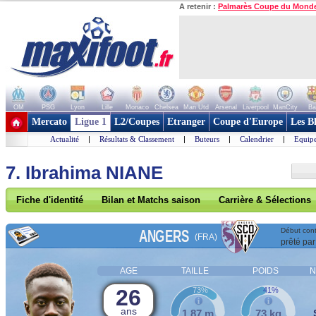
A retenir :
Palmarès Coupe du Mond
OM
PSG
Lyon
Lille
Monaco
Chelsea
Man Utd
Arsenal
Liverpool
ManCity
Ba
+ de clubs
Mercato
Ligue 1
L2/Coupes
Etranger
Coupe d'Europe
Les B
Actualité
|
Résultats & Classement
|
Buteurs
|
Calendrier
|
Equipe
7. Ibrahima NIANE
Fiche d'identité
Bilan et Matchs saison
Carrière & Sélections
ANGERS
Début cont
(FRA)
prêté par
AGE
TAILLE
POIDS
N
26
73%
41%
ans
1,87 m
73 kg