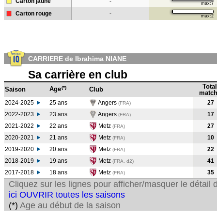
Carton jaune
-
max:7
Carton rouge
-
max:2
CARRIERE de Ibrahima NIANE
Sa carrière en club
Total
(*)
Age
Saison
Club
match
2024-2025
25 ans
Angers
27
(FRA)
2022-2023
23 ans
Angers
17
(FRA
)
2021-2022
22 ans
Metz
27
(FRA
)
2020-2021
21 ans
Metz
10
(FRA
)
2019-2020
20 ans
Metz
22
(FRA
)
2018-2019
19 ans
Metz
41
(FRA, d2)
2017-2018
18 ans
Metz
35
(FRA
)
Cliquez sur les lignes pour afficher/masquer le détai
ici OUVRIR toutes les saisons
(*)
Age au début de la saison