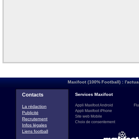
Maxifoot (100% Football) : l'actua
Services Maxifoot
Contacts
Appli Maxifoot Android
Flu
La rédaction
Appli Maxifoot iPhone
Publicité
Site web Mobile
Recrutement
Choix de consentement
Infos légales
Liens football