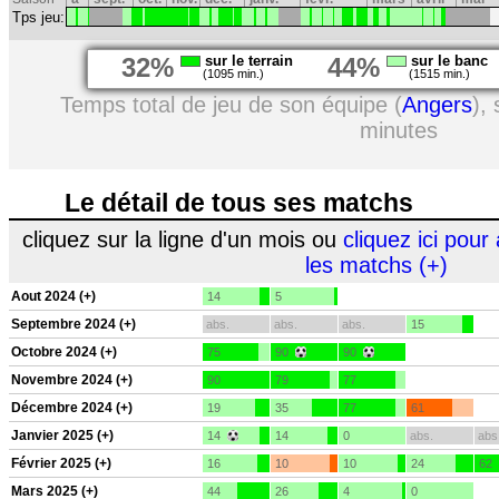
Tps jeu:
32%
sur le terrain
44%
sur le banc
(1095 min.)
(1515 min.)
Temps total de jeu de son équipe (
Angers
),
minutes
Le détail de tous ses matchs
cliquez sur la ligne d'un mois ou
cliquez ici pour 
les matchs (+)
Aout 2024 (+)
14
5
Septembre 2024 (+)
abs.
abs.
abs.
15
Octobre 2024 (+)
75
90
90
Novembre 2024 (+)
90
79
77
Décembre 2024 (+)
19
35
77
61
Janvier 2025 (+)
14
14
0
abs.
abs
Février 2025 (+)
16
10
10
24
62
Mars 2025 (+)
44
26
4
0