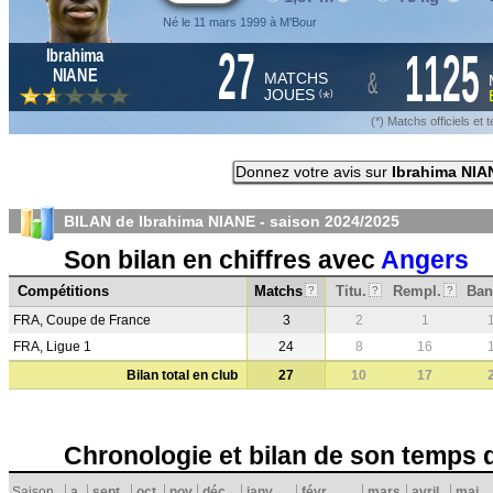
Né le 11 mars 1999 à M'Bour
27
1125
Ibrahima
&
NIANE
MATCHS
JOUES
*
(
)
(*) Matchs officiels e
Donnez votre avis sur
Ibrahima NIA
BILAN de Ibrahima NIANE - saison
2024/2025
Son bilan en chiffres avec
Angers
Compétitions
Matchs
Titu.
Rempl.
Ban
?
?
?
FRA, Coupe de France
3
2
1
FRA, Ligue 1
24
8
16
Bilan total en club
27
10
17
Chronologie et bilan de son temps 
Saison
a
sept.
oct.
nov.
déc.
janv.
févr.
mars
avril
mai