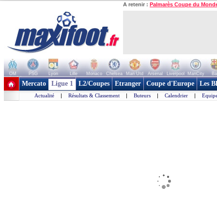
A retenir :
Palmarès Coupe du Mond
OM
PSG
Lyon
Lille
Monaco
Chelsea
Man Utd
Arsenal
Liverpool
ManCity
Ba
+ de clubs
Mercato
Ligue 1
L2/Coupes
Etranger
Coupe d'Europe
Les B
Actualité
|
Résultats & Classement
|
Buteurs
|
Calendrier
|
Equipe