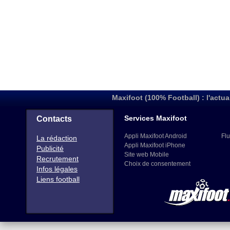
Maxifoot (100% Football) : l'actua
Services Maxifoot
Contacts
Appli Maxifoot Android
Flu
La rédaction
Appli Maxifoot iPhone
Publicité
Site web Mobile
Recrutement
Choix de consentement
Infos légales
Liens football