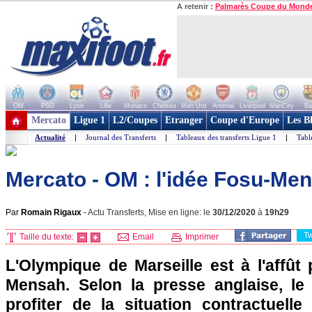
A retenir :
Palmarès Coupe du Mond
OM
PSG
Lyon
Lille
Monaco
Chelsea
Man Utd
Arsenal
Liverpool
ManCity
Ba
+ de clubs
Mercato
Ligue 1
L2/Coupes
Etranger
Coupe d'Europe
Les B
Actualité
|
Journal des Transferts
|
Tableaux des transferts Ligue 1
|
Tabl
Mercato - OM : l'idée Fosu-Me
Par
Romain Rigaux
-
Actu Transferts, Mise en ligne: le
30/12/2020
à
19h29
T
Taille du texte:
Email
Imprimer
L'Olympique de Marseille est à l'affût
Mensah. Selon la presse anglaise, le
profiter de la situation contractuelle