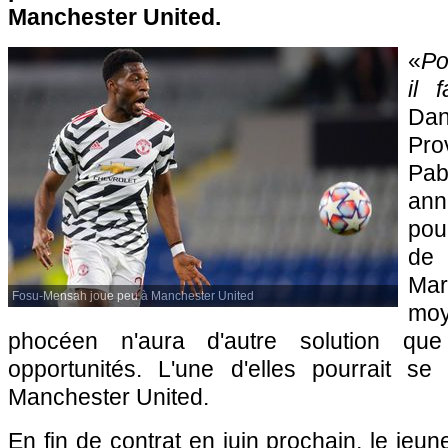
Manchester United.
«
Po
il 
Dan
Pro
Pa
ann
pou
de
Ma
Fosu-Mensah joue peu à Manchester United
moy
phocéen n'aura d'autre solution qu
opportunités. L'une d'elles pourrait s
Manchester United.
En fin de contrat en juin prochain, le jeune