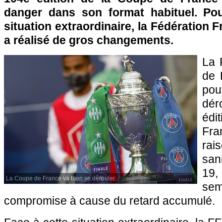
danger dans son format habituel. Pou
situation extraordinaire, la Fédération 
a réalisé de gros changements.
La 
de 
po
dér
édi
Fra
ra
san
19,
La Coupe de France va bien se dérouler.
se
compromise à cause du retard accumulé.