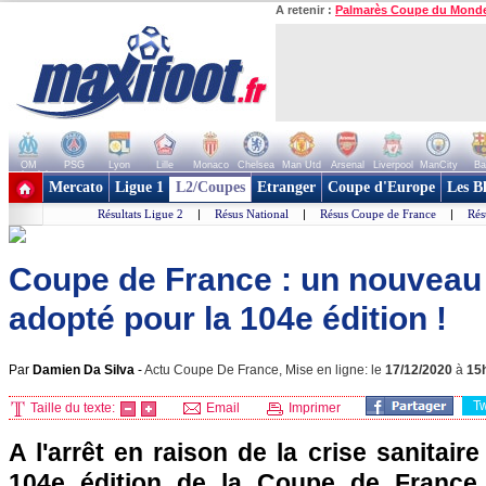
A retenir :
Palmarès Coupe du Mond
OM
PSG
Lyon
Lille
Monaco
Chelsea
Man Utd
Arsenal
Liverpool
ManCity
Ba
+ de clubs
Mercato
Ligue 1
L2/Coupes
Etranger
Coupe d'Europe
Les B
Résultats Ligue 2
|
Résus National
|
Résus Coupe de France
|
Rés
Coupe de France : un nouveau 
adopté pour la 104e édition !
Par
Damien Da Silva
-
Actu Coupe De France, Mise en ligne: le
17/12/2020
à
15
T
Taille du texte:
Email
Imprimer
A l'arrêt en raison de la crise sanitaire
104e édition de la Coupe de France