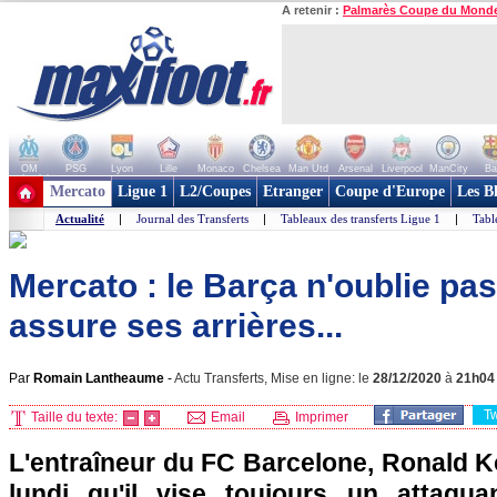
A retenir :
Palmarès Coupe du Mond
OM
PSG
Lyon
Lille
Monaco
Chelsea
Man Utd
Arsenal
Liverpool
ManCity
Ba
+ de clubs
Mercato
Ligue 1
L2/Coupes
Etranger
Coupe d'Europe
Les B
Actualité
|
Journal des Transferts
|
Tableaux des transferts Ligue 1
|
Tabl
Mercato : le Barça n'oublie pa
assure ses arrières...
Par
Romain Lantheaume
-
Actu Transferts, Mise en ligne: le
28/12/2020
à
21h04
T
Taille du texte:
Email
Imprimer
L'entraîneur du FC Barcelone, Ronald K
lundi qu'il vise toujours un attaqua