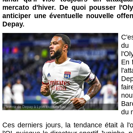
mercato d'hiver. De quoi pousser l'O
anticiper une éventuelle nouvelle off
Depay.
C'e
du 
l'O
En f
l'
Dep
fa
nou
Bar
L'avenir de Depay à Lyon toujours flou...
du 
Ces derniers jours, la tendance était à l