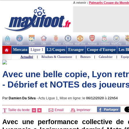
A retenir :
Palmarès Coupe du Mond
OM
PSG
Lyon
Lille
Monaco
Chelsea
Man Utd
Arsenal
Liverpool
ManCity
Ba
+ de clubs
Mercato
Ligue 1
L2/Coupes
Etranger
Coupe d'Europe
Les B
Actualité
|
Résultats & Classement
|
Buteurs
|
Calendrier
|
Equip
Avec une belle copie, Lyon ret
- Débrief et NOTES des joueurs
Par
Damien Da Silva
-
Actu Ligue 1, Mise en ligne: le
06/12/2020
à
22h54
Taille du texte:
Email
Imprimer
Avec une performance collective de q