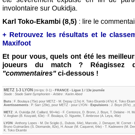
involontaire sur Oukidja.
Karl Toko-Ekambi (8,5)
: lire le commentai
+ Retrouvez les résultats et le classe
Maxifoot
Et pour vous, quels ont été les meilleu
joueurs du match ? Réagissez 
"commentaires"
ci-dessous !
METZ
1-3
LYON
(mi-tps: 0-1)
- FRANCE - Ligue 1 / 13e journée
Stade : Stade Saint-Symphorien - Arbitre : Karim Abed
Buts
:
F. Boulaya
(75e) pour
METZ
-
M. Depay
(17e)
K. Toko Ekambi
(47e)
K. Toko Ekam
Avertissements
:
P. Sarr (29e)
, pour
METZ
- pour
LYON
-
Expulsions
:
J. Boye
(87e)
, 
METZ
:
A. Oukidja
(
M. Caillard
, 90+4e)
-
F. Centonze
,
D. Bronn
,
J. Boye
,
T. Delaine
-
H. M
V. Angban
(B. Kouyaté, 63e)
-
F. Boulaya
,
O. Nguette
,
T. Ambrose
(
A. Leya
, 46e)
LYON
:
Anthony Lopes
-
M. De Sciglio
(
L. Dubois
, 64e)
,
Marcelo
,
J. Denayer
,
M. Cornet
-
Bruno Guimarães
(
S. Diomande
, 82e)
,
H. Aouar
(
M. Caqueret
, 64e)
-
T. Kadewere
(
M. De
K. Toko Ekambi