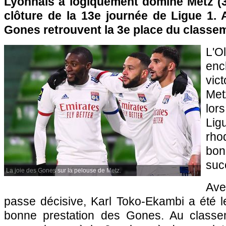
Lyonnais a logiquement dominé Metz (
clôture de la 13e journée de Ligue 1. 
Gones retrouvent la 3e place du classe
L'O
enc
vict
Met
lor
Li
rho
bon
suc
La joie des Gones sur la pelouse de Metz.
Ave
passe décisive, Karl Toko-Ekambi a été l
bonne prestation des Gones. Au classem