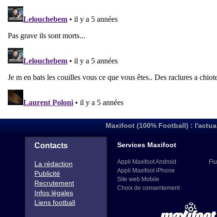
Maxifoot (100% Football) : l'actua
Services Maxifoot
Contacts
Appli Maxifoot Android
Flu
La rédaction
Appli Maxifoot iPhone
Publicité
Site web Mobile
Recrutement
Choix de consentement
Infos légales
Liens football