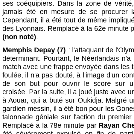
ses coéquipiers. Dans la zone de vérité,
jamais été en mesure de se procurer l
Cependant, il a été tout de même impliqu
des Lyonnais. Remplacé à la 62e minute 
(non noté)
.
Memphis Depay (7)
: l'attaquant de l'Ol
déterminant. Pourtant, le Néerlandais n'
match avec une frappe envoyée dans les t
foulée, il n'a pas douté, à l'image d'un cont
de son but pour ouvrir le score sur u
croisée. Par la suite, il a joué juste avec 
à Aouar, qui a buté sur Oukidja. Malgré 
gardien messin, il a été bon pour les Go
talonnade géniale sur l'action du premie
Remplacé à la 78e minute par
Rayan Che
été sévèrement expulsé en fin de part