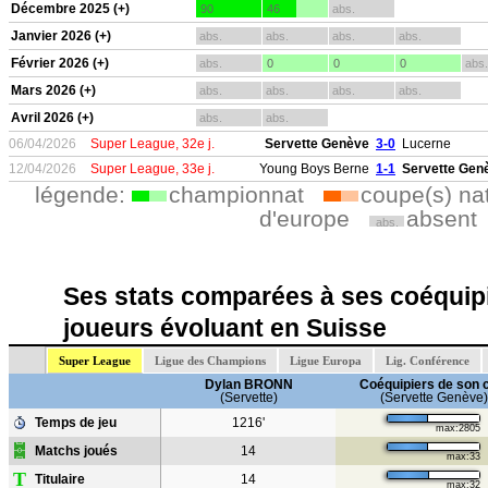
Décembre 2025 (+)
90
46
abs.
Janvier 2026 (+)
abs.
abs.
abs.
abs.
Février 2026 (+)
abs.
0
0
0
abs.
Mars 2026 (+)
abs.
abs.
abs.
abs.
Avril 2026 (+)
abs.
abs.
06/04/2026
Super League, 32e j.
Servette Genève
3-0
Lucerne
12/04/2026
Super League, 33e j.
Young Boys Berne
1-1
Servette Gen
légende:
championnat
coupe(s) na
d'europe
absent
abs.
Ses stats comparées à ses coéquipi
joueurs évoluant en Suisse
Super League
Ligue des Champions
Ligue Europa
Lig. Conférence
Dylan BRONN
Coéquipiers de son 
(Servette)
(Servette Genève)
Temps de jeu
1216'
max:2805
Matchs joués
14
max:33
T
Titulaire
14
max:32