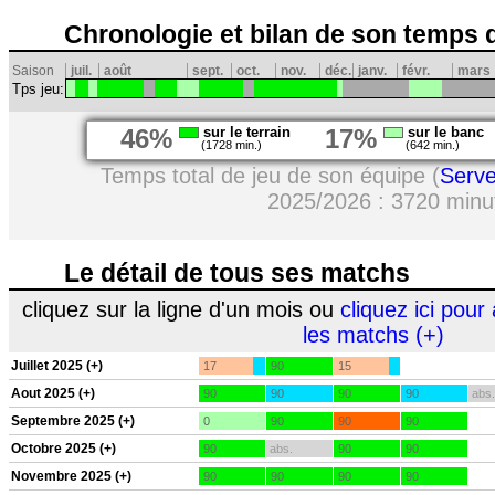
Chronologie et bilan de son temps 
Saison
juil.
août
sept.
oct.
nov.
déc.
janv.
févr.
mars
Tps jeu:
46%
sur le terrain
17%
sur le banc
(1728 min.)
(642 min.)
Temps total de jeu de son équipe (
Serv
2025/2026 : 3720 minu
Le détail de tous ses matchs
cliquez sur la ligne d'un mois ou
cliquez ici pour 
les matchs (+)
Juillet 2025 (+)
17
90
15
Aout 2025 (+)
90
90
90
90
abs.
Septembre 2025 (+)
0
90
90
90
Octobre 2025 (+)
90
abs.
90
90
Novembre 2025 (+)
90
90
90
90