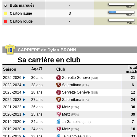
Buts marqués
-
max:11
Carton jaune
3
max:11
Carton rouge
-
max:1
CARRIERE de Dylan BRONN
Sa carrière en club
Total
(*)
Age
Saison
Club
match
2025-2026
30 ans
Servette Genève
21
(SUI)
2023-2024
28 ans
Salernitana
6
(ITA
)
2023-2024
28 ans
Servette Genève
12
(SUI
)
2022-2023
27 ans
Salernitana
24
(ITA
)
2021-2022
26 ans
Metz
30
(FRA
)
2020-2021
25 ans
Metz
39
(FRA
)
2019-2020
24 ans
La Gantoise
7
(BEL
)
2019-2020
24 ans
Metz
10
(FRA
)
2018-2019
23 ans
La Gantoise
33
(BEL
)