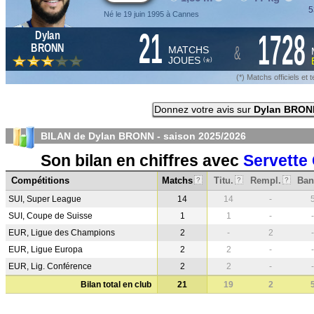
5
Né le 19 juin 1995 à Cannes
21
1728
Dylan
&
BRONN
MATCHS
JOUES
*
(
)
(*) Matchs officiels e
Donnez votre avis sur
Dylan BRON
BILAN de Dylan BRONN - saison
2025/2026
Son bilan en chiffres avec
Servette
Compétitions
Matchs
Titu.
Rempl.
Ban
?
?
?
SUI, Super League
14
14
-
SUI, Coupe de Suisse
1
1
-
-
EUR, Ligue des Champions
2
-
2
-
EUR, Ligue Europa
2
2
-
-
EUR, Lig. Conférence
2
2
-
-
Bilan total en club
21
19
2