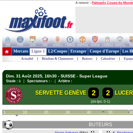
A retenir :
Palmarès Coupe du Mond
OM
PSG
Lyon
Lille
Monaco
Chelsea
Man Utd
Arsenal
Liverpool
ManCity
Ba
+ de clubs
Mercato
Ligue 1
L2/Coupes
Etranger
Coupe d'Europe
Les B
Actualité
|
Résultats & Classement
|
Buteurs
|
Calendrier
|
Equipe
Dim. 31 Août 2025, 16h30 - SUISSE - Super League
Stade :
à |
Spectateurs :
- |
Arbitre :
2
2
SERVETTE GENÈVE
LUCER
(mi-tps: 0-1)
1
10
20
30
40
50
6
BUTEURS