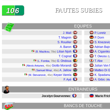
10
6
FAUTES SUBIES
EQUIPES
J. Mall
P. Loretz
T. Magnin
P. Dorn
S. Rouiller
S. Knezevi
A. Baron
Adrian Baj
Lilian Njoh
A. Ciganiks
(
B. Mazikou
, 78e)
T. Cognat
T. Owusu
(
L
G. Ondoua
T. Abe
(
L. Fomba
, 78e)
Giotto Morandi
Julian Von
(
Alexis Antunes
, 46e)
A. Jallow
Matteo Di G
(
Samuel Mraz
, 46e)
Keyan Varela
K. Spadan
(
M. Stevanovic
, 46e)
F. Ayé
A. Grbic
(
Ma
ENTRAINEURS
Jocelyn Gourvennec
Mario Fric
BANCS DE TOUCHE