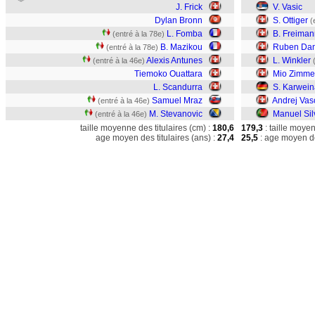
J. Frick
V. Vasic
Dylan Bronn
S. Ottiger
(
L. Fomba
B. Freiman
(entré à la 78e)
B. Mazikou
Ruben Dan
(entré à la 78e)
Alexis Antunes
L. Winkler
(entré à la 46e)
Tiemoko Ouattara
Mio Zimm
L. Scandurra
S. Karwein
Samuel Mraz
Andrej Vas
(entré à la 46e)
M. Stevanovic
Manuel Sil
(entré à la 46e)
taille moyenne des titulaires (cm) :
180,6
179,3
: taille moye
age moyen des titulaires (ans) :
27,4
25,5
: age moyen de