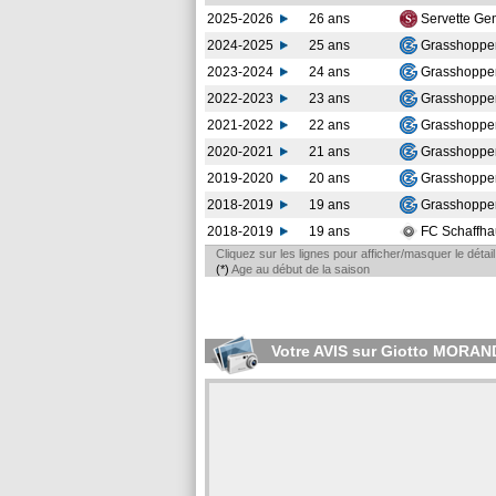
2025-2026
26 ans
Servette G
2024-2025
25 ans
Grasshopper
2023-2024
24 ans
Grasshopper
2022-2023
23 ans
Grasshopper
2021-2022
22 ans
Grasshopper
2020-2021
21 ans
Grasshopper
2019-2020
20 ans
Grasshopper
2018-2019
19 ans
Grasshopper
2018-2019
19 ans
FC Schaffh
Cliquez sur les lignes pour afficher/masquer le déta
(*)
Age au début de la saison
Votre AVIS sur Giotto MORAN