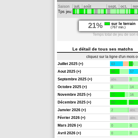
Saison
juil.
août
sept.
oct.
no
Tps jeu:
21%
sur le terrain
(767 min.)
Temps total de jeu de son 
Le détail de tous ses matchs
cliquez sur la ligne d'un mois 
Juillet 2025 (+)
63
20
Aout 2025 (+)
46
57
Septembre 2025 (+)
abs.
0
Octobre 2025 (+)
0
14
Novembre 2025 (+)
72
16
Décembre 2025 (+)
82
60
Janvier 2026 (+)
2
abs.
Février 2026 (+)
abs.
abs.
Mars 2026 (+)
0
0
Avril 2026 (+)
0
0