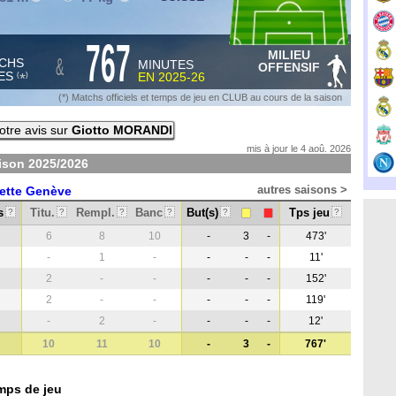
767
MILIEU
&
CHS
MINUTES
OFFENSIF
ES
EN
2025-26
*
(
)
(*) Matchs officiels et temps de jeu en CLUB au cours de la saison
tre avis sur
Giotto MORANDI
mis à jour le 4 aoû. 2026
aison
2025/2026
autres saisons >
ette Genève
s
Titu.
Rempl.
Banc
But(s)
Tps jeu
?
?
?
?
?
?
6
8
10
-
3
-
473'
-
1
-
-
-
-
11'
2
-
-
-
-
-
152'
2
-
-
-
-
-
119'
-
2
-
-
-
-
12'
10
11
10
-
3
-
767'
mps de jeu