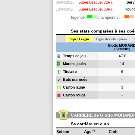
06/04/2026
Super League, 32e j.
Serv
12/04/2026
Super League, 33e j.
Young
légende:
championnat
Ses stats comparées à ses coéq
Super League
Ligue des Champions
L
Giotto MORAND
(Servette)
Temps de jeu
473'
Matchs joués
14
T
Titulaire
6
Buts marqués
-
Carton jaune
3
Carton rouge
-
CARRIERE de Giotto MORANDI
Sa carrière en club
(*)
Age
Saison
Club