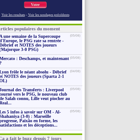
Voter
Voir les resultats
-
Voir les sondages précédents
articles populaires du moment
(05/08)
A une semaine de la Supercoupe
d'Europe, le PSG rate sa rentrée -
Débrief et NOTES des joueurs
(Majorque 3-0 PSG)
(05/08)
Mercato : Deschamps, et maintenant
?
(04/08)
Lyon frôle le néant absolu - Débrief
et NOTES des joueurs (Sparta 2-1
OL)
(05/08)
Journal des Transferts : Liverpool
tourné vers le PSG, le nouveau club
de Salah connu, Lille veut piocher au
Real...
(05/08)
Les 5 infos à savoir sur OM - Al-
Shahaniya (3-0) : Marseille
progresse, Paixão en forme, les
satisfactions et les déceptions...
Ça a fait le buzz depuis 7 jours