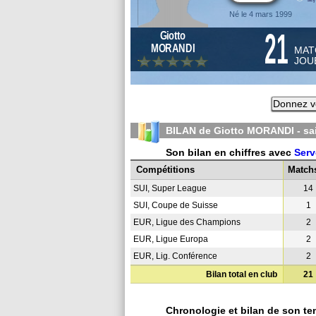
Né le 4 mars 1999
21
Giotto
MORANDI
MAT
JOU
Donnez vo
BILAN de Giotto MORANDI - s
Son bilan en chiffres avec
Serv
Compétitions
Match
SUI, Super League
14
SUI, Coupe de Suisse
1
EUR, Ligue des Champions
2
EUR, Ligue Europa
2
EUR, Lig. Conférence
2
Bilan total en club
21
Chronologie et bilan de son te