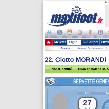
A r
OM
PSG
Lyon
Lille
Monaco
Chelsea
Ma
+ de clubs
Mercato
Ligue 1
L2/Coupes
Etran
Actualité
|
Résultats & Classement
|
22. Giotto MORANDI
Fiche d'identité
Bilan et Matchs sai
SERVETTE GENÈ
AGE
TA
27
ans
1