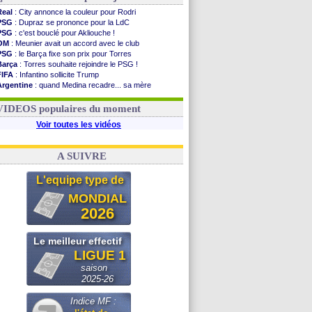
Real
: City annonce la couleur pour Rodri
PSG
: Dupraz se prononce pour la LdC
PSG
: c'est bouclé pour Akliouche !
OM
: Meunier avait un accord avec le club
PSG
: le Barça fixe son prix pour Torres
Barça
: Torres souhaite rejoindre le PSG !
FIFA
: Infantino sollicite Trump
Argentine
: quand Medina recadre... sa mère
Real
: le démenti de Leipzig pour Diomandé
OM
: Paixão attire un 2e club anglais
VIDEOS populaires du moment
Voir toutes les vidéos
A SUIVRE
L'equipe type de
MONDIAL
2026
Le meilleur effectif
LIGUE 1
saison
2025-26
Indice MF :