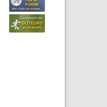
l'état de
FORME
des clubs en europe
Classements des
BUTEURS
en EUROPE