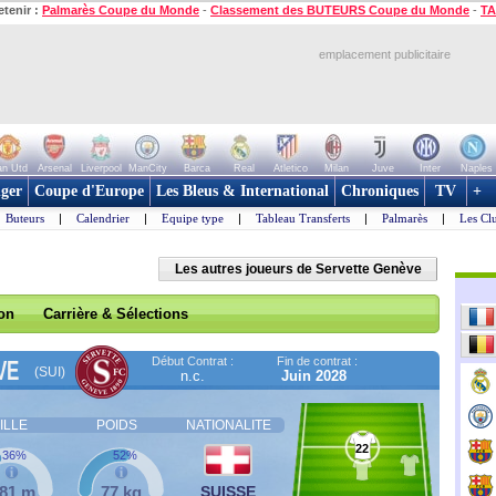
etenir :
Palmarès Coupe du Monde
-
Classement des BUTEURS Coupe du Monde
-
TA
emplacement publicitaire
n Utd
Arsenal
Liverpool
ManCity
Barca
Real
Atletico
Milan
Juve
Inter
Naples
ger
Coupe d'Europe
Les Bleus & International
Chroniques
TV
+
Buteurs
|
Calendrier
|
Equipe type
|
Tableau Transferts
|
Palmarès
|
Les Cl
Les autres joueurs de Servette Genève
son
Carrière & Sélections
Début Contrat :
Fin de contrat :
VE
(SUI)
n.c.
Juin 2028
ILLE
POIDS
NATIONALITE
22
36%
52%
,81 m
77 kg
SUISSE