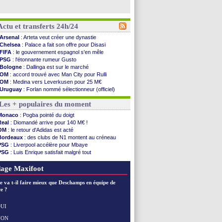
Actu et transferts 24h/24
Arsenal
: Arteta veut créer une dynastie
Chelsea
: Palace a fait son offre pour Disasi
FIFA
: le gouvernement espagnol s'en mêle
PSG
: l'étonnante rumeur Gusto
Bologne
: Dallinga est sur le marché
OM
: accord trouvé avec Man City pour Rulli
OM
: Medina vers Leverkusen pour 25 M€
Uruguay
: Forlan nommé sélectionneur (officiel)
Séville
: Juanlu signe à Bournemouth (officiel)
Les + populaires du moment
PSG
: Ndjantou heureux d'avoir rejoué
Real
: Diomandé pour 140 M€ ! (officiel)
Monaco
: Pogba pointé du doigt
Man City
: Rodri préfère le Barça au Real !
Real
: Diomandé arrive pour 140 M€ !
Rennes
: Aït Boudlal veut rejoindre Fulham
OM
: le retour d'Adidas est acté
Aston Villa
: Liverpool cible aussi Konsa
Bordeaux
: des clubs de N1 montent au créneau
OM
: une approche pour Diatta
PSG
: Liverpool accélère pour Mbaye
Le Havre
: Diaw va signer à Lille
PSG
: Luis Enrique satisfait malgré tout
Trabzonspor
: Salah a signé ! (officiel)
Real
: une nouvelle offre pour Vinicius
Bordeaux
: les mots de Mavuba
Lyon
: Fonseca prend cher sur les réseaux
age Maxifoot
FIFA
: Al-Khelaïfi président ? Tebas dit non
Fenerbahçe
: Greenwood savoure son premier ...
e va t-il faire mieux que Deschamps en équipe de
Bordeaux
: Mavuba n'est plus l'entraîneur (off.)
e ?
Galatasaray
: Milan rejette 35 M€ pour Leão
Southampton
: D. Traoré prêté au Mans (officiel)
UI
Real
: Vinicius tout proche de prolonger !
NON
Voir les brèves précédentes