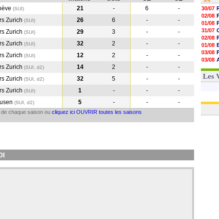
enève
21
-
6
-
30/07
(SUI)
02/08
s Zurich
26
6
-
-
(SUI
)
01/08
31/07
s Zurich
29
3
-
-
(SUI
)
02/08
s Zurich
32
2
-
-
(SUI
)
01/08
03/08
s Zurich
12
2
-
-
(SUI
)
03/08
s Zurich
14
2
-
-
03/08
(SUI, d2)
03/08
Les 
s Zurich
32
5
-
-
(SUI, d2)
s Zurich
1
-
-
-
(SUI
)
ausen
5
-
-
-
(SUI, d2)
il de chaque saison ou
cliquez ici OUVRIR toutes les saisons
DI