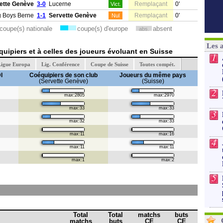
ette Genève
3-0
Lucerne
Remplaçant
0'
Vict.
 Boys Berne
1-1
Servette Genève
Remplaçant
0'
Nul
coupe(s) nationale
coupe(s) d'europe
absent
abs.
Les 
uipiers et à celles des joueurs évoluant en Suisse
1
igue Europa
Lig. Conférence
Coupe de Suisse
Toutes compét.
I
Coéquipiers de son club
Joueurs du même pays
(Servette Genève)
(Suisse)
2
max:2805
max:2970
max:33
max:33
3
max:32
max:33
max:11
max:16
4
max:11
max:11
max:1
max:2
5
Total
Total
matchs
buts
matchs
buts
CE
CE