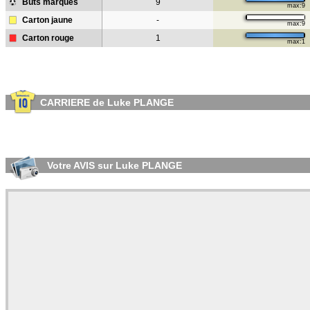
Buts marqués
9
max:9
Carton jaune
-
max:9
Carton rouge
1
max:1
CARRIERE de Luke PLANGE
Votre AVIS sur Luke PLANGE