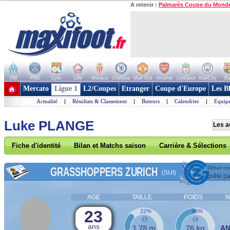
A retenir :
Palmarès Coupe du Mond
OM
PSG
Lyon
Lille
Monaco
Chelsea
Man Utd
Arsenal
Liverpool
ManCity
Ba
+ de clubs
Mercato
Ligue 1
L2/Coupes
Etranger
Coupe d'Europe
Les B
Actualité
|
Résultats & Classement
|
Buteurs
|
Calendrier
|
Equipe
Luke PLANGE
Les a
Fiche d'identité
Bilan et Matchs saison
Carrière & Sélections
GRASSHOPPERS ZURICH
Début con
(SUI)
prêté pa
AGE
TAILLE
POIDS
N
23
22%
46%
ans
1,78 m
76 kg
A