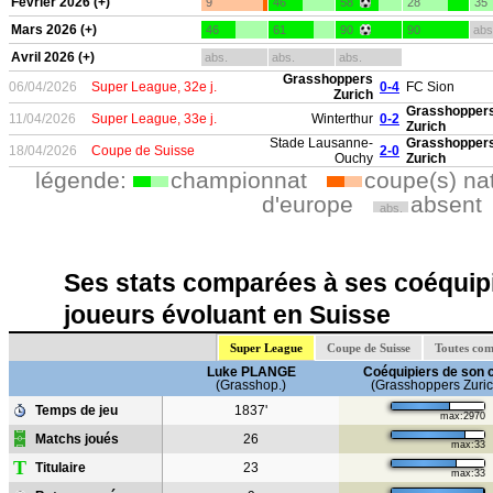
Février 2026 (+)
9
46
58
28
35
Mars 2026 (+)
46
61
90
90
abs
Avril 2026 (+)
abs.
abs.
abs.
Grasshoppers
06/04/2026
Super League, 32e j.
0-4
FC Sion
Zurich
Grasshopper
11/04/2026
Super League, 33e j.
Winterthur
0-2
Zurich
Stade Lausanne-
Grasshopper
18/04/2026
Coupe de Suisse
2-0
Ouchy
Zurich
légende:
championnat
coupe(s) na
d'europe
absent
abs.
Ses stats comparées à ses coéquipi
joueurs évoluant en Suisse
Super League
Coupe de Suisse
Toutes com
Luke PLANGE
Coéquipiers de son 
(Grasshop.)
(Grasshoppers Zuric
Temps de jeu
1837'
max:2970
Matchs joués
26
max:33
T
Titulaire
23
max:33