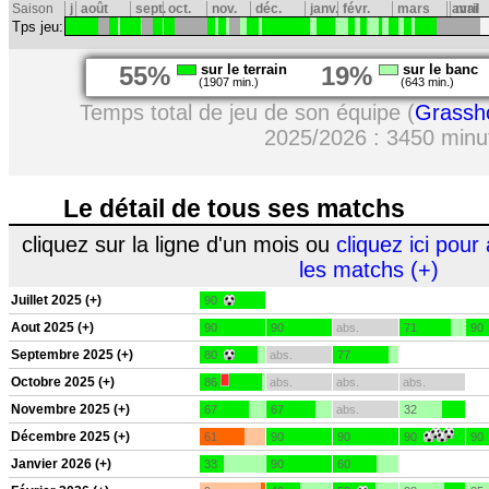
Saison
j
août
sept.
oct.
nov.
déc.
janv.
févr.
mars
avril
mai
Tps jeu:
55%
sur le terrain
19%
sur le banc
(1907 min.)
(643 min.)
Temps total de jeu de son équipe (
Grassh
2025/2026 : 3450 minu
Le détail de tous ses matchs
cliquez sur la ligne d'un mois ou
cliquez ici pour 
les matchs (+)
Juillet 2025 (+)
90
Aout 2025 (+)
90
90
abs.
71
90
Septembre 2025 (+)
80
abs.
77
Octobre 2025 (+)
86
abs.
abs.
abs.
Novembre 2025 (+)
67
67
abs.
32
Décembre 2025 (+)
61
90
90
90
90
Janvier 2026 (+)
33
90
60