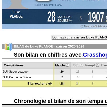
Né le 4 novembre 2002
28
1907
Luke
&
PLANGE
MATCHS
JOUES
*
(
)
(*) Matchs officiels e
Donnez votre avis sur
Luke PLAN
BILAN de Luke PLANGE - saison
2025/2026
Son bilan en chiffres avec
Grasshop
Compétitions
Matchs
Titu.
Rempl.
Ban
?
?
?
SUI, Super League
26
23
3
-
SUI, Coupe de Suisse
2
1
1
-
Bilan total en club
28
24
4
-
Chronologie et bilan de son temps 