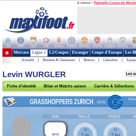
A retenir :
Palmarès Coupe du Mond
OM
PSG
Lyon
Lille
Monaco
Chelsea
Man Utd
Arsenal
Liverpool
ManCity
Ba
+ de clubs
Mercato
Ligue 1
L2/Coupes
Etranger
Coupe d'Europe
Les B
Actualité
|
Résultats & Classement
|
Buteurs
|
Calendrier
|
Equipe
Levin WURGLER
Les a
Fiche d'identité
Bilan et Matchs saison
Carrière & Sélections
Début
GRASSHOPPERS ZURICH
(SUI)
AGE
TAILLE
POIDS
N
ans
? m
? kg