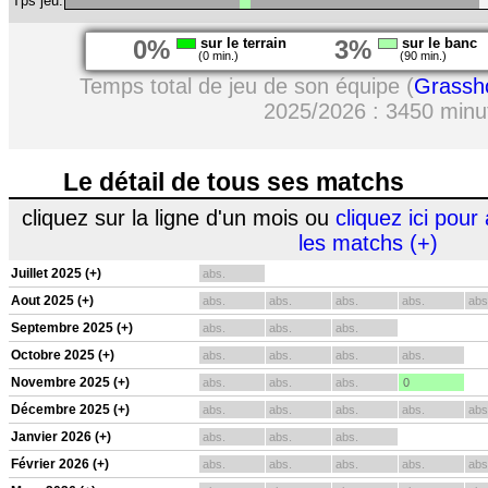
Tps jeu:
0%
sur le terrain
3%
sur le banc
(0 min.)
(90 min.)
Temps total de jeu de son équipe (
Grassh
2025/2026 : 3450 minu
Le détail de tous ses matchs
cliquez sur la ligne d'un mois ou
cliquez ici pour 
les matchs (+)
Juillet 2025 (+)
abs.
Aout 2025 (+)
abs.
abs.
abs.
abs.
abs
Septembre 2025 (+)
abs.
abs.
abs.
Octobre 2025 (+)
abs.
abs.
abs.
abs.
Novembre 2025 (+)
abs.
abs.
abs.
0
Décembre 2025 (+)
abs.
abs.
abs.
abs.
abs
Janvier 2026 (+)
abs.
abs.
abs.
Février 2026 (+)
abs.
abs.
abs.
abs.
abs