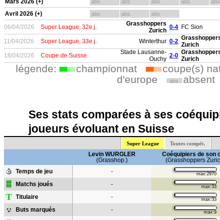
Mars 2026 (+)
abs.
abs.
abs.
abs.
abs
Avril 2026 (+)
abs.
abs.
abs.
Grasshoppers
06/04/2026
Super League, 32e j.
0-4
FC Sion
Zurich
Grasshopper
11/04/2026
Super League, 33e j.
Winterthur
0-2
Zurich
Stade Lausanne-
Grasshopper
18/04/2026
Coupe de Suisse
2-0
Ouchy
Zurich
légende:
championnat
coupe(s) na
d'europe
absent
abs.
Ses stats comparées à ses coéquipi
joueurs évoluant en Suisse
Super League
Toutes compét.
Levin WURGLER
Coéquipiers de son 
(Grasshop.)
(Grasshoppers Zuric
Temps de jeu
-
max:2970
Matchs joués
-
max:33
T
Titulaire
-
max:33
Buts marqués
-
max:9