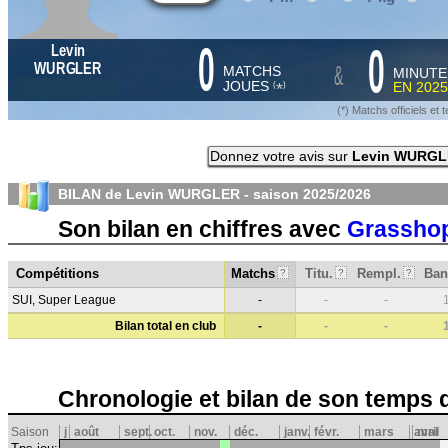
0
0
Levin
&
WURGLER
MATCHS
MINUTE
JOUES
EN
2025
*
(
)
(*) Matchs officiels e
Donnez votre avis sur
Levin WURG
BILAN de Levin WURGLER - saison
2025/2026
Son bilan en chiffres avec
Grasshop
Compétitions
Matchs
Titu.
Rempl.
Ban
?
?
?
SUI, Super League
-
-
-
Bilan total en club
-
-
-
Chronologie et bilan de son temps 
Saison
j
août
sept.
oct.
nov.
déc.
janv.
févr.
mars
avril
mai