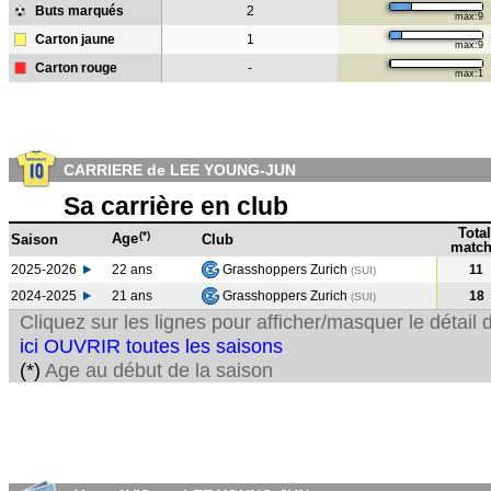
Buts marqués
2
max:9
Carton jaune
1
max:9
Carton rouge
-
max:1
CARRIERE de LEE YOUNG-JUN
Sa carrière en club
Total
(*)
Age
Saison
Club
match
2025-2026
22 ans
Grasshoppers Zurich
11
(SUI)
2024-2025
21 ans
Grasshoppers Zurich
18
(SUI
)
Cliquez sur les lignes pour afficher/masquer le détai
ici OUVRIR toutes les saisons
(*)
Age au début de la saison