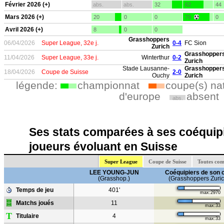
Février 2026 (+)
abs.
abs.
32
62
44
Mars 2026 (+)
20
0
0
79
0
Avril 2026 (+)
8
0
0
Grasshoppers
06/04/2026
Super League, 32e j.
0-4
FC Sion
Zurich
Grasshopper
11/04/2026
Super League, 33e j.
Winterthur
0-2
Zurich
Stade Lausanne-
Grasshopper
18/04/2026
Coupe de Suisse
2-0
Ouchy
Zurich
légende:
championnat
coupe(s) na
d'europe
absent
abs.
Ses stats comparées à ses coéquipi
joueurs évoluant en Suisse
Super League
Coupe de Suisse
Toutes com
LEE YOUNG-JUN
Coéquipiers de son 
(Grasshop.)
(Grasshoppers Zuric
Temps de jeu
401'
max:2970
Matchs joués
11
max:33
T
Titulaire
4
max:33