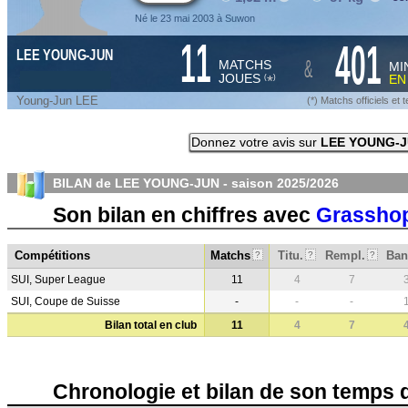
Né le 23 mai 2003 à Suwon
11
401
LEE YOUNG-JUN
&
MATCHS
MI
JOUES
E
*
(
)
Young-Jun LEE
(*) Matchs officiels e
Donnez votre avis sur
LEE YOUNG-
BILAN de LEE YOUNG-JUN - saison
2025/2026
Son bilan en chiffres avec
Grasshop
Compétitions
Matchs
Titu.
Rempl.
Ban
?
?
?
SUI, Super League
11
4
7
SUI, Coupe de Suisse
-
-
-
Bilan total en club
11
4
7
Chronologie et bilan de son temps 