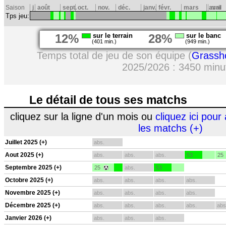
Saison
j
août
sept.
oct.
nov.
déc.
janv.
févr.
mars
avril
mai
Tps jeu:
12%
sur le terrain
28%
sur le banc
(401 min.)
(949 min.)
Temps total de jeu de son équipe (
Grassh
2025/2026 : 3450 minu
Le détail de tous ses matchs
cliquez sur la ligne d'un mois ou
cliquez ici pour 
les matchs (+)
Juillet 2025 (+)
abs.
Aout 2025 (+)
abs.
abs.
abs.
53
25
Septembre 2025 (+)
25
abs.
53
Octobre 2025 (+)
abs.
abs.
abs.
abs.
Novembre 2025 (+)
abs.
abs.
abs.
abs.
Décembre 2025 (+)
abs.
abs.
abs.
abs.
abs
Janvier 2026 (+)
abs.
abs.
abs.