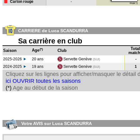
Carton rouge
-
max:1
CARRIERE de Luca SCANDURRA
Sa carrière en club
Total
(*)
Age
Saison
Club
match
2025-2026
20 ans
Servette Genève
-
(SUI)
2024-2025
19 ans
Servette Genève
1
(SUI
)
Cliquez sur les lignes pour afficher/masquer le détai
ici OUVRIR toutes les saisons
(*)
Age au début de la saison
Votre AVIS sur Luca SCANDURRA