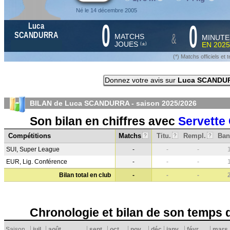
Né le 14 décembre 2005
0
0
Luca
&
SCANDURRA
MATCHS
MINUTE
JOUES
EN
2025
*
(
)
(*) Matchs officiels e
Donnez votre avis sur
Luca SCANDU
BILAN de Luca SCANDURRA - saison
2025/2026
Son bilan en chiffres avec
Servette
Compétitions
Matchs
Titu.
Rempl.
Ban
?
?
?
SUI, Super League
-
-
-
EUR, Lig. Conférence
-
-
-
Bilan total en club
-
-
-
Chronologie et bilan de son temps 
Saison
juil.
août
sept.
oct.
nov.
déc.
janv.
févr.
mars