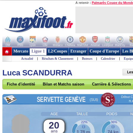
A retenir :
Palmarès Coupe du Mond
OM
PSG
Lyon
Lille
Monaco
Chelsea
Man Utd
Arsenal
Liverpool
ManCity
Ba
+ de clubs
Mercato
Ligue 1
L2/Coupes
Etranger
Coupe d'Europe
Les B
Actualité
|
Résultats & Classement
|
Buteurs
|
Calendrier
|
Equipe
Luca SCANDURRA
Les
Fiche d'identité
Bilan et Matchs saison
Carrière & Sélections
Début Co
SERVETTE GENÈVE
(SUI)
n.
AGE
TAILLE
POIDS
N
20
22%
36%
ans
1,78 m
74 kg