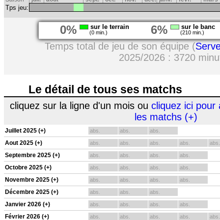
Tps jeu:
0%
sur le terrain
6%
sur le banc
(0 min.)
(210 min.)
Temps total de jeu de son équipe (
Serv
2025/2026 : 3720 minu
Le détail de tous ses matchs
cliquez sur la ligne d'un mois ou
cliquez ici pour 
les matchs (+)
Juillet 2025 (+)
abs.
abs.
abs.
Aout 2025 (+)
abs.
abs.
abs.
abs.
abs.
Septembre 2025 (+)
abs.
abs.
abs.
abs.
Octobre 2025 (+)
abs.
abs.
abs.
abs.
Novembre 2025 (+)
abs.
abs.
abs.
abs.
Décembre 2025 (+)
abs.
abs.
abs.
Janvier 2026 (+)
abs.
abs.
abs.
abs.
Février 2026 (+)
abs.
abs.
abs.
abs.
abs.