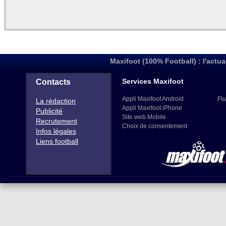
Maxifoot (100% Football) : l'actua
Services Maxifoot
Contacts
Appli Maxifoot Android
Flu
La rédaction
Appli Maxifoot iPhone
Publicité
Site web Mobile
Recrutement
Choix de consentement
Infos légales
Liens football