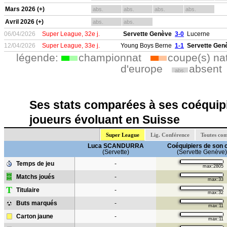
Mars 2026 (+)
abs.
abs.
abs.
abs.
Avril 2026 (+)
abs.
abs.
06/04/2026
Super League, 32e j.
Servette Genève
3-0
Lucerne
12/04/2026
Super League, 33e j.
Young Boys Berne
1-1
Servette Gen
légende:
championnat
coupe(s) na
d'europe
absent
abs.
Ses stats comparées à ses coéquipi
joueurs évoluant en Suisse
Super League
Lig. Conférence
Toutes com
Luca SCANDURRA
Coéquipiers de son 
(Servette)
(Servette Genève)
Temps de jeu
-
max:2805
Matchs joués
-
max:33
T
Titulaire
-
max:32
Buts marqués
-
max:11
Carton jaune
-
max:11