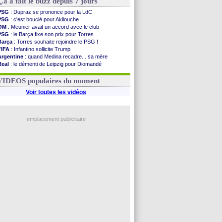
Ça a fait le buzz depuis 7 jours
PSG
: Dupraz se prononce pour la LdC
PSG
: c'est bouclé pour Akliouche !
OM
: Meunier avait un accord avec le club
PSG
: le Barça fixe son prix pour Torres
Barça
: Torres souhaite rejoindre le PSG !
FIFA
: Infantino sollicite Trump
Argentine
: quand Medina recadre... sa mère
Real
: le démenti de Leipzig pour Diomandé
OM
: Paixão attire un 2e club anglais
FIFA
: le conseiller d'Infantino démissionne !
VIDEOS populaires du moment
Voir toutes les vidéos
emplacement publicitaire