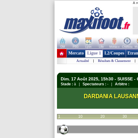
A r
OM
PSG
Lyon
Lille
Monaco
Chelsea
Ma
+ de clubs
Mercato
Ligue 1
L2/Coupes
Etran
Actualité
|
Résultats & Classement
|
Dim. 17 Août 2025, 15h30 - SUISSE -
Stade :
à |
Spectateurs :
- |
Arbitre :
DARDANIA LAUSAN
1
10
20
30