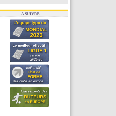
A SUIVRE
L'equipe type de
MONDIAL
2026
Le meilleur effectif
LIGUE 1
saison
2025-26
Indice MF :
l'état de
FORME
des clubs en europe
Classements des
BUTEURS
en EUROPE