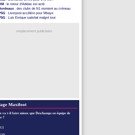
Arsenal
: Arteta veut créer une dynastie
OM
: le retour d'Adidas est acté
Chelsea
: Palace a fait son offre pour Disasi
Bordeaux
: des clubs de N1 montent au créneau
FIFA
: le gouvernement espagnol s'en mêle
PSG
: Liverpool accélère pour Mbaye
PSG
: l'étonnante rumeur Gusto
PSG
: Luis Enrique satisfait malgré tout
Bologne
: Dallinga est sur le marché
Barça
: Ferran Torres donne son feu vert au PSG
OM
: accord trouvé avec Man City pour Rulli
Real
: une nouvelle offre pour Vinicius
OM
: Medina vers Leverkusen pour 25 M€
emplacement publicitaire
Uruguay
: Forlan nommé sélectionneur (officiel)
Séville
: Juanlu signe à Bournemouth (officiel)
PSG
: Ndjantou heureux d'avoir rejoué
Real
: Diomandé pour 140 M€ ! (officiel)
Man City
: Rodri préfère le Barça au Real !
Voir les brèves précédentes
age Maxifoot
e va t-il faire mieux que Deschamps en équipe de
e ?
UI
NON