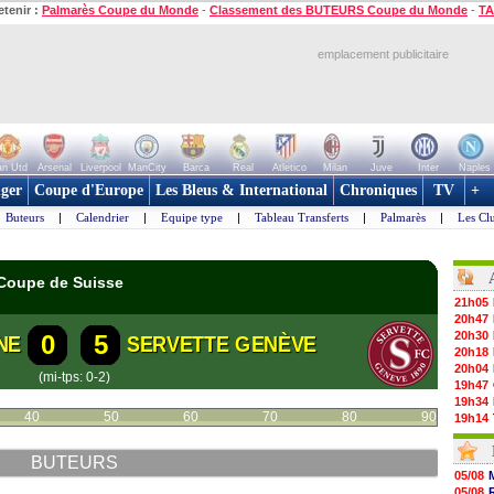
etenir :
Palmarès Coupe du Monde
-
Classement des BUTEURS Coupe du Monde
-
TA
emplacement publicitaire
n Utd
Arsenal
Liverpool
ManCity
Barca
Real
Atletico
Milan
Juve
Inter
Naples
ger
Coupe d'Europe
Les Bleus & International
Chroniques
TV
+
Buteurs
|
Calendrier
|
Equipe type
|
Tableau Transferts
|
Palmarès
|
Les Cl
 Coupe de Suisse
21h05
20h47
20h30
0
5
NE
SERVETTE GENÈVE
20h18
20h04
(mi-tps: 0-2)
19h47
19h34
40
50
60
70
80
90
19h14
19h06
18h50
BUTEURS
18h30
05/08
18h20
05/08