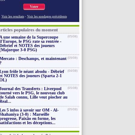
Voter
Voir les resultats
-
Voir les sondages précédents
articles populaires du moment
(05/08)
A une semaine de la Supercoupe
d'Europe, le PSG rate sa rentrée -
Débrief et NOTES des joueurs
(Majorque 3-0 PSG)
(05/08)
Mercato : Deschamps, et maintenant
?
(04/08)
Lyon frôle le néant absolu - Débrief
et NOTES des joueurs (Sparta 2-1
OL)
(05/08)
Journal des Transferts : Liverpool
tourné vers le PSG, le nouveau club
de Salah connu, Lille veut piocher au
Real...
(05/08)
Les 5 infos à savoir sur OM - Al-
Shahaniya (3-0) : Marseille
progresse, Paixão en forme, les
satisfactions et les déceptions...