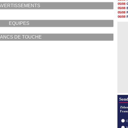
17h58
05/08
AVERTISSEMENTS
17h47
05/08
17h34
05/08
17h22
06/08
17h10
06/08
EQUIPES
16h59
05/08
16h53
16h45
16h34
ANCS DE TOUCHE
16h21
16h04
15h50
Sond
Zidan
Franc
O