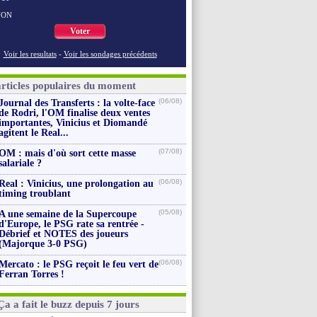
NON
Voter
Voir les resultats
-
Voir les sondages précédents
articles populaires du moment
(06/08)
Journal des Transferts : la volte-face
de Rodri, l'OM finalise deux ventes
importantes, Vinicius et Diomandé
agitent le Real...
(07/08)
OM : mais d'où sort cette masse
salariale ?
(06/08)
Real : Vinicius, une prolongation au
timing troublant
(05/08)
A une semaine de la Supercoupe
d'Europe, le PSG rate sa rentrée -
Débrief et NOTES des joueurs
(Majorque 3-0 PSG)
(06/08)
Mercato : le PSG reçoit le feu vert de
Ferran Torres !
Ça a fait le buzz depuis 7 jours