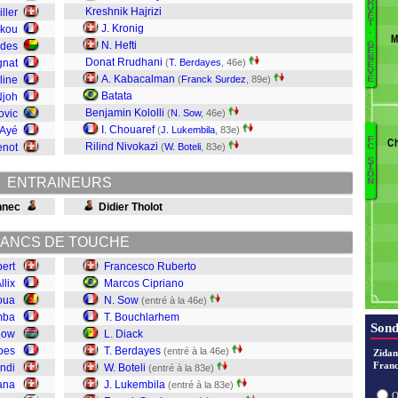
R
V
Kreshnik Hajrizi
ller
Mr
E
T
J. Kronig
ikou
.
A
M
N. Hefti
G
des
M
E
N
Donat Rrudhani
gnat
(
T. Berdayes
, 46e)
L
È
V
A. Kabacalman
line
(
Franck Surdez
, 89e)
E
Ja
Batata
Njoh
F
Benjamin Kololli
ovic
(
N. Sow
, 46e)
O
I. Chouaref
 Ayé
(
J. Lukembila
, 83e)
Al
F
Ch
Rilind Nivokazi
Au
enot
(
W. Boteli
, 83e)
C
S
S
I
L
O
ENTRAINEURS
N
B
nnec
Didier Tholot
B
Di
B
ANCS DE TOUCHE
S
ert
Francesco Ruberto
llix
Marcos Cipriano
R
oua
N. Sow
(entré à la 46e)
mba
T. Bouchlarhem
Sond
llow
L. Diack
pes
T. Berdayes
(entré à la 46e)
Zidan
Franc
ndi
W. Boteli
(entré à la 83e)
ana
J. Lukembila
(entré à la 83e)
O