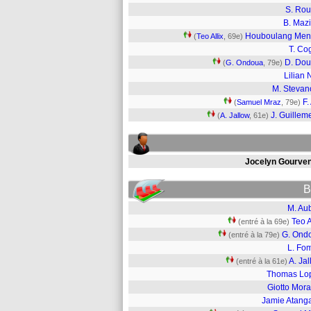
S. Roui
B. Maz
Houboulang Men
(
Teo Allix
, 69e)
T. Co
D. Dou
(
G. Ondoua
, 79e)
Lilian 
M. Stevan
F.
(
Samuel Mraz
, 79e)
J. Guillem
(
A. Jallow
, 61e)
Jocelyn Gourve
B
M. Aub
Teo A
(entré à la 69e)
G. Ond
(entré à la 79e)
L. Fo
A. Ja
(entré à la 61e)
Thomas Lo
Giotto Mora
Jamie Atang