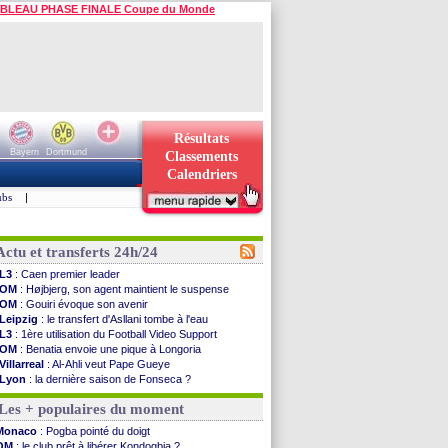
BLEAU PHASE FINALE Coupe du Monde
Résultats
Bayern
Dortmund
Classements
Calendriers
ubs
|
Actu et transferts 24h/24
L3
: Caen premier leader
OM
: Højbjerg, son agent maintient le suspense
OM
: Gouiri évoque son avenir
Leipzig
: le transfert d'Asllani tombe à l'eau
L3
: 1ère utilisation du Football Video Support
OM
: Benatia envoie une pique à Longoria
Villarreal
: Al-Ahli veut Pape Gueye
Lyon
: la dernière saison de Fonseca ?
OM
: un nouveau prétendant pour Højbjerg
Les + populaires du moment
Brest
: un gardien norvégien en approche ?
OM
: McCourt a versé 120 M€ en 2026
Monaco
: Pogba pointé du doigt
PSG
: 4 retours dans le groupe face à Man Utd ...
OM
: le club prêt à libérer Kondogbia ?