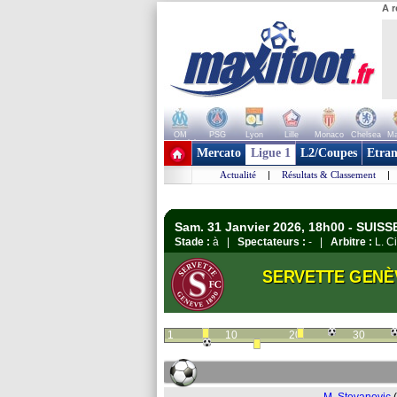
A r
OM
PSG
Lyon
Lille
Monaco
Chelsea
Ma
+ de clubs
Mercato
Ligue 1
L2/Coupes
Etran
Actualité
|
Résultats & Classement
|
Sam. 31 Janvier 2026, 18h00 - SUISS
Stade :
à |
Spectateurs :
- |
Arbitre :
L. Ci
SERVETTE GENÈ
1
10
20
30