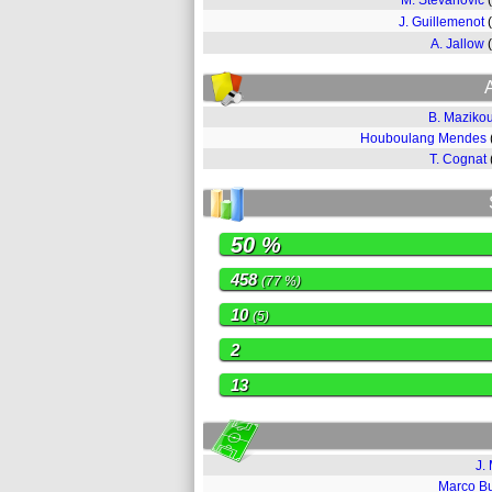
M. Stevanovic
J. Guillemenot
A. Jallow
B. Maziko
Houboulang Mendes
T. Cognat
50 %
458
(77 %)
10
(5)
2
13
J. 
Marco B