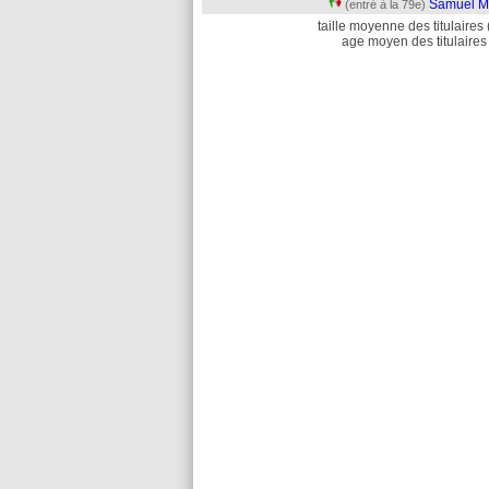
Samuel M
(entré à la 79e)
taille moyenne des titulaires 
age moyen des titulaires 