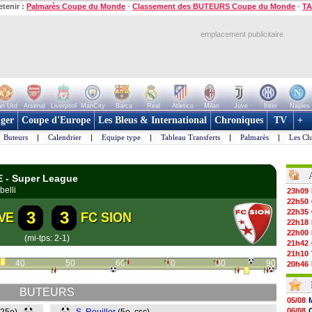
etenir :
Palmarès Coupe du Monde
-
Classement des BUTEURS Coupe du Monde
-
TA
emplacement publicitaire
n Utd
Arsenal
Liverpool
ManCity
Barca
Real
Atletico
Milan
Juve
Inter
Naples
ger
Coupe d'Europe
Les Bleus & International
Chroniques
TV
+
Buteurs
|
Calendrier
|
Equipe type
|
Tableau Transferts
|
Palmarès
|
Les Cl
E - Super League
belli
23h09
22h50
22h35
3
3
VE
FC SION
22h18
22h00
(mi-tps: 2-1)
21h42
21h10
40
50
60
70
80
90
20h46
20h30
20h01
BUTEURS
19h18
05/08
19h09
06/08