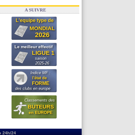
A SUIVRE
L'equipe type de
MONDIAL
2026
Le meilleur effectif
LIGUE 1
saison
2025-26
Indice MF :
l'état de
FORME
des clubs en europe
Classements des
BUTEURS
en EUROPE
o 24h/24