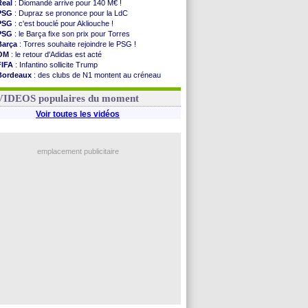
Real
: Diomandé arrive pour 140 M€ !
PSG
: Dupraz se prononce pour la LdC
PSG
: c'est bouclé pour Akliouche !
PSG
: le Barça fixe son prix pour Torres
Barça
: Torres souhaite rejoindre le PSG !
OM
: le retour d'Adidas est acté
FIFA
: Infantino sollicite Trump
Bordeaux
: des clubs de N1 montent au créneau
Argentine
: quand Medina recadre... sa mère
Real
: le démenti de Leipzig pour Diomandé
VIDEOS populaires du moment
Voir toutes les vidéos
emplacement publicitaire