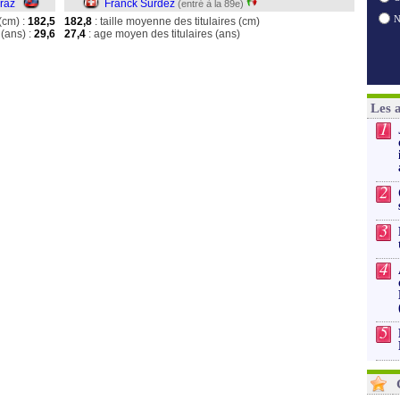
raz
Franck Surdez
(entré à la 89e)
(cm) :
182,5
182,8
: taille moyenne des titulaires (cm)
(ans) :
29,6
27,4
: age moyen des titulaires (ans)
Les 
1
2
3
4
5