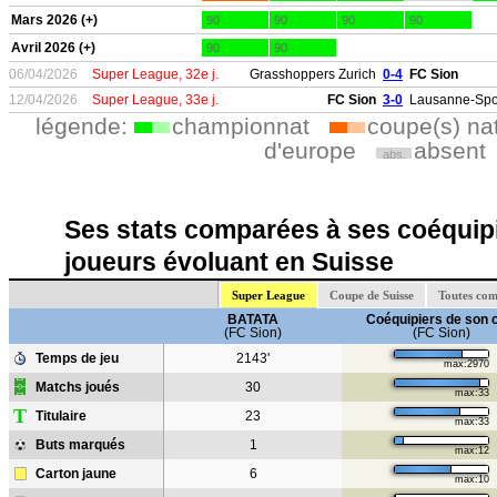
Mars 2026 (+)
90
90
90
90
Avril 2026 (+)
90
90
06/04/2026
Super League, 32e j.
Grasshoppers Zurich
0-4
FC Sion
12/04/2026
Super League, 33e j.
FC Sion
3-0
Lausanne-Spo
légende:
championnat
coupe(s) na
d'europe
absent
abs.
Ses stats comparées à ses coéquipi
joueurs évoluant en Suisse
Super League
Coupe de Suisse
Toutes com
BATATA
Coéquipiers de son 
(FC Sion)
(FC Sion)
Temps de jeu
2143'
max:2970
Matchs joués
30
max:33
T
Titulaire
23
max:33
Buts marqués
1
max:12
Carton jaune
6
max:10