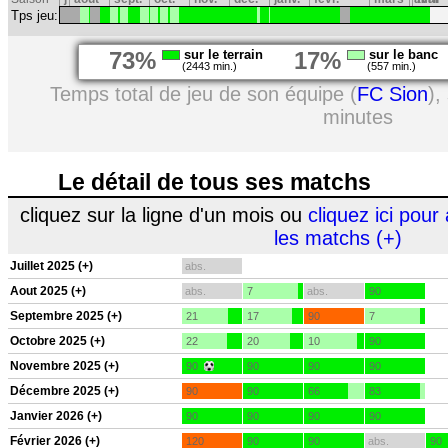
Tps jeu:
73%
sur le terrain
17%
sur le banc
(2443 min.)
(557 min.)
Temps total de jeu de son équipe (
FC Sion
),
minutes
Le détail de tous ses matchs
cliquez sur la ligne d'un mois ou
cliquez ici pour 
les matchs (+)
Juillet 2025 (+)
abs.
Aout 2025 (+)
abs.
7
abs.
90
Septembre 2025 (+)
21
17
90
7
Octobre 2025 (+)
22
20
10
90
Novembre 2025 (+)
90
90
90
90
Décembre 2025 (+)
90
90
66
83
Janvier 2026 (+)
90
90
90
90
Février 2026 (+)
120
90
90
abs.
90