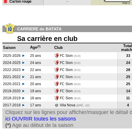
Carton rouge
-
max:2
CARRIERE de BATATA
Sa carrière en club
Total
(*)
Age
Saison
Club
match
2025-2026
25 ans
FC Sion
33
(SUI)
2024-2025
24 ans
FC Sion
24
(SUI
)
2022-2023
22 ans
FC Sion
28
(SUI
)
2021-2022
21 ans
FC Sion
25
(SUI
)
2020-2021
20 ans
FC Sion
25
(SUI
)
2019-2020
19 ans
FC Sion
14
(SUI
)
2018-2019
18 ans
FC Sion
11
(SUI
)
2017-2018
17 ans
Vila Nova
4
(BRÉ, d2)
Cliquez sur les lignes pour afficher/masquer le détai
ici OUVRIR toutes les saisons
(*)
Age au début de la saison