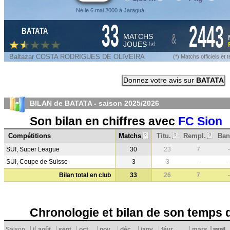
Né le 6 mai 2000 à Jaraguá
33
2443
BATATA
&
MATCHS
JOUES
*
(
)
Baltazar COSTA RODRIGUES DE OLIVEIRA
(*) Matchs officiels e
Donnez votre avis sur
BATATA
BILAN de BATATA - saison
2025/2026
Son bilan en chiffres avec
FC Sion
Compétitions
Matchs
Titu.
Rempl.
Ban
?
?
?
SUI, Super League
30
23
7
-
SUI, Coupe de Suisse
3
3
-
-
Bilan total en club
33
26
7
-
Chronologie et bilan de son temps 
Saison
j
août
sept.
oct.
nov.
déc.
janv.
févr.
mars
avril
mai