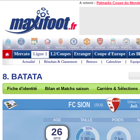
A retenir :
Palmarès Coupe du Mond
OM
PSG
Lyon
Lille
Monaco
Chelsea
Man Utd
Arsenal
Liverpool
ManCity
Ba
+ de clubs
Mercato
Ligue 1
L2/Coupes
Etranger
Coupe d'Europe
Les B
Actualité
|
Résultats & Classement
|
Buteurs
|
Calendrier
|
Equipe
8. BATATA
Fiche d'identité
Bilan et Matchs saison
Carrière & Sélections
Début Co
FC SION
(SUI)
Juil.
AGE
TAILLE
POIDS
N
26
30%
ans
1,80 m
? kg