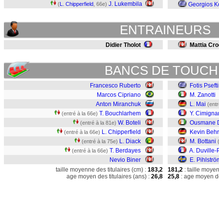
J. Lukembila
(
L. Chipperfield
, 66e)
Georgios K
ENTRAINEURS
Didier Tholot
Mattia Croc
BANCS DE TOUCH
Francesco Ruberto
Fotis Psefti
Marcos Cipriano
M. Zanotti
Anton Miranchuk
L. Mai
(entr
T. Bouchlarhem
Y. Cimigna
(entré à la 66e)
W. Boteli
Ousmane 
(entré à la 81e)
L. Chipperfield
Kevin Beh
(entré à la 66e)
L. Diack
M. Bottani
(entré à la 75e)
T. Berdayes
A. Duville
(entré à la 66e)
Nevio Biner
E. Pihlströ
taille moyenne des titulaires (cm) :
183,2
181,2
: taille moye
age moyen des titulaires (ans) :
26,8
25,8
: age moyen de