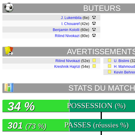
BUTEURS
J. Lukembila
(6e)
I. Chouaref
(42e)
Benjamin Kololli
(60e)
Rilind Nivokazi
(80e)
AVERTISSEMENT
Rilind Nivokazi
(52e)
U. Bislimi
(3
Kreshnik Hajrizi
(54e)
H. Mahmoud
Kevin Behre
STATS DU MATC
34 %
POSSESSION
(%)
301
PASSES
(réussies %)
(73 %)