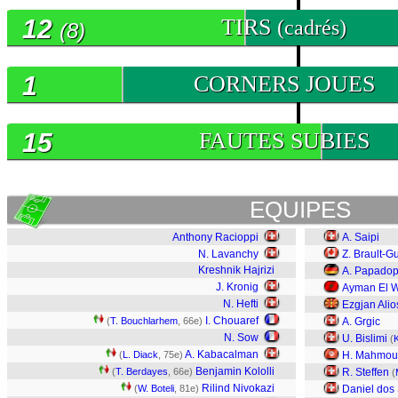
12
TIRS
(cadrés)
(8)
1
CORNERS JOUES
15
FAUTES SUBIES
EQUIPES
Anthony Racioppi
A. Saipi
N. Lavanchy
Z. Brault-Gu
Kreshnik Hajrizi
A. Papadop
J. Kronig
Ayman El W
N. Hefti
Ezgjan Alio
I. Chouaref
(
T. Bouchlarhem
, 66e)
A. Grgic
N. Sow
U. Bislimi
(
A. Kabacalman
(
L. Diack
, 75e)
H. Mahmou
Benjamin Kololli
(
T. Berdayes
, 66e)
R. Steffen
(
Rilind Nivokazi
(
W. Boteli
, 81e)
Daniel dos