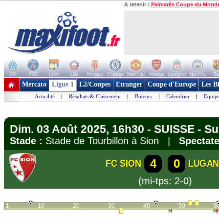
A retenir :
Palmarès Coupe du Mond
OM
PSG
Lyon
Lille
Monaco
Chelsea
Man Utd
Arsenal
Liverpool
ManCity
Ba
+ de clubs
Mercato
Ligue 1
L2/Coupes
Etranger
Coupe d'Europe
Les B
Actualité
|
Résultats & Classement
|
Buteurs
|
Calendrier
|
Equipe
Dim. 03 Août 2025, 16h30 - SUISSE - S
Stade :
Stade de Tourbillon à Sion |
Spectate
4
0
FC SION
LUGA
(mi-tps: 2-0)
1
10
20
30
40
50
6