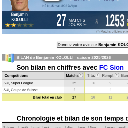
Né le 15 mai 1992 à Aigle
27
1253
Benjamin
&
KOLOLLI
MATCHS
JOUES
*
(
)
(*) Matchs officiels e
Donnez votre avis sur
Benjamin KOL
BILAN de Benjamin KOLOLLI - saison
2025/2026
Son bilan en chiffres avec
FC Sion
Compétitions
Matchs
Titu.
Rempl.
Ban
?
?
?
SUI, Super League
25
16
9
SUI, Coupe de Suisse
2
-
2
-
Bilan total en club
27
16
11
Chronologie et bilan de son temps 
Saison
j
août
sept.
oct.
nov.
déc.
janv.
févr.
mars
avril
mai