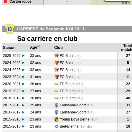
Carton rouge
-
max:2
CARRIERE de Benjamin KOLOLLI
Sa carrière en club
Total
(*)
Age
Saison
Club
match
2025-2026
33 ans
FC Sion
27
(SUI)
2024-2025
32 ans
FC Bale
5
(SUI
)
2024-2025
32 ans
FC Sion
14
(SUI
)
2023-2024
31 ans
FC Bale
11
(SUI
)
2020-2021
28 ans
FC Zurich
22
(SUI
)
2019-2020
27 ans
FC Zurich
29
(SUI
)
2018-2019
26 ans
FC Zurich
40
(SUI
)
2017-2018
25 ans
Lausanne-Sport
31
(SUI
)
2016-2017
24 ans
Lausanne-Sport
27
(SUI
)
2015-2016
23 ans
Young Boys Berne
1
(SUI
)
2015-2016
23 ans
Biel-Bienne
18
(SUI, d2)