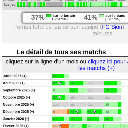
Tps jeu:
37%
sur le terrain
41%
sur le banc
(1253 min.)
(1387 min.)
Temps total de jeu de son équipe (
FC Sion
),
minutes
Le détail de tous ses matchs
cliquez sur la ligne d'un mois ou
cliquez ici pour 
les matchs (+)
Juillet 2025 (+)
64
Aout 2025 (+)
66
70
abs.
67
Septembre 2025 (+)
0
46
abs.
68
Octobre 2025 (+)
68
abs.
abs.
abs.
Novembre 2025 (+)
abs.
abs.
abs.
18
Décembre 2025 (+)
9
63
81
18
Janvier 2026 (+)
65
68
64
46
Février 2026 (+)
58
22
3
5
5