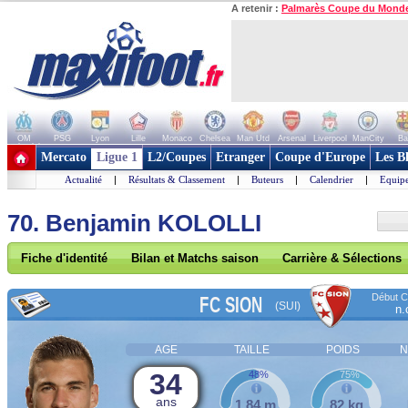
A retenir :
Palmarès Coupe du Mond
OM
PSG
Lyon
Lille
Monaco
Chelsea
Man Utd
Arsenal
Liverpool
ManCity
Ba
+ de clubs
Mercato
Ligue 1
L2/Coupes
Etranger
Coupe d'Europe
Les B
Actualité
|
Résultats & Classement
|
Buteurs
|
Calendrier
|
Equipe
70. Benjamin KOLOLLI
Fiche d'identité
Bilan et Matchs saison
Carrière & Sélections
Début Co
FC SION
(SUI)
n.
AGE
TAILLE
POIDS
N
34
48%
75%
ans
1,84 m
82 kg