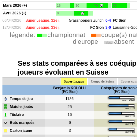
Mars 2026 (+)
18
30
74
77
Avril 2026 (+)
0
67
06/04/2026
Super League, 32e j.
Grasshoppers Zurich
0-4
FC Sion
12/04/2026
Super League, 33e j.
FC Sion
3-0
Lausanne-Spo
légende:
championnat
coupe(s) na
d'europe
absent
abs.
Ses stats comparées à ses coéquipi
joueurs évoluant en Suisse
Super League
Coupe de Suisse
Toutes com
Benjamin KOLOLLI
Coéquipiers de son 
(FC Sion)
(FC Sion)
Temps de jeu
1186'
max:2970
Matchs joués
25
max:33
T
Titulaire
16
max:33
Buts marqués
6
max:12
Carton jaune
3
max:10