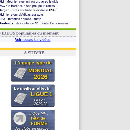
OM
: Meunier avait un accord avec le club
PSG
: le Barça fixe son prix pour Torres
Barça
: Torres souhaite rejoindre le PSG !
OM
: le retour d'Adidas est acté
FIFA
: Infantino sollicite Trump
Bordeaux
: des clubs de N1 montent au créneau
Argentine
: quand Medina recadre... sa mère
Real
: le démenti de Leipzig pour Diomandé
VIDEOS populaires du moment
Voir toutes les vidéos
A SUIVRE
L'equipe type de
MONDIAL
2026
Le meilleur effectif
LIGUE 1
saison
2025-26
Indice MF :
l'état de
FORME
des clubs en europe