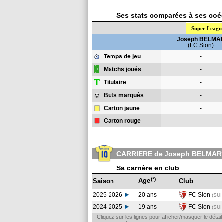
Ses stats comparées à ses coéq
Super Leagu
Joseph BELMA
(FC Sion)
Temps de jeu
-
Matchs joués
-
T
Titulaire
-
Buts marqués
-
Carton jaune
-
Carton rouge
-
CARRIERE de Joseph BELMAR
Sa carrière en club
(*)
Age
Saison
Club
2025-2026
20 ans
FC Sion
(SUI
2024-2025
19 ans
FC Sion
(SUI
Cliquez sur les lignes pour afficher/masquer le déta