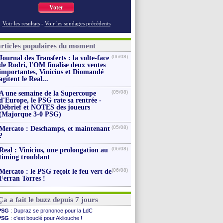
Voter
Voir les resultats
-
Voir les sondages précédents
articles populaires du moment
(06/08)
Journal des Transferts : la volte-face
de Rodri, l'OM finalise deux ventes
importantes, Vinicius et Diomandé
agitent le Real...
(05/08)
A une semaine de la Supercoupe
d'Europe, le PSG rate sa rentrée -
Débrief et NOTES des joueurs
(Majorque 3-0 PSG)
(05/08)
Mercato : Deschamps, et maintenant
?
(06/08)
Real : Vinicius, une prolongation au
timing troublant
(06/08)
Mercato : le PSG reçoit le feu vert de
Ferran Torres !
Ça a fait le buzz depuis 7 jours
PSG
: Dupraz se prononce pour la LdC
PSG
: c'est bouclé pour Akliouche !