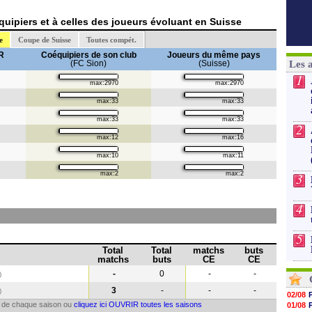
uipiers et à celles des joueurs évoluant en Suisse
e
Coupe de Suisse
Toutes compét.
R
Coéquipiers de son club
Joueurs du même pays
(FC Sion)
(Suisse)
Les 
1
max:2970
max:2970
max:33
max:33
max:33
max:33
2
max:12
max:16
max:10
max:11
max:2
max:2
3
4
5
Total
Total
matchs
buts
matchs
buts
CE
CE
-
0
-
-
)
3
-
-
-
)
02/08
il de chaque saison ou
cliquez ici OUVRIR toutes les saisons
01/08