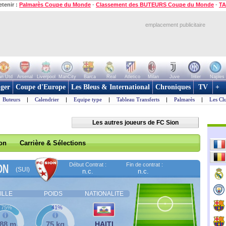
etenir :
Palmarès Coupe du Monde
-
Classement des BUTEURS Coupe du Monde
-
TA
emplacement publicitaire
n Utd
Arsenal
Liverpool
ManCity
Barca
Real
Atletico
Milan
Juve
Inter
Naples
ger
Coupe d'Europe
Les Bleus & International
Chroniques
TV
+
Buteurs
|
Calendrier
|
Equipe type
|
Tableau Transferts
|
Palmarès
|
Les Cl
Les autres joueurs de FC Sion
son
Carrière & Sélections
Début Contrat :
Fin de contrat :
ON
(SUI)
n.c.
n.c.
ILLE
POIDS
NATIONALITE
75%
41%
,88 m
75 kg
HAITI