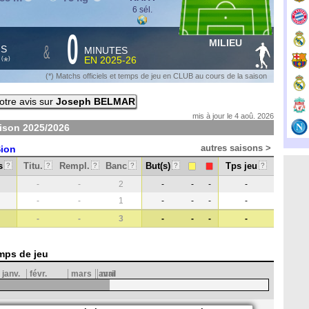
6 sél.
0
MILIEU
&
HS
MINUTES
S
EN
2025-26
*
(
)
(*) Matchs officiels et temps de jeu en CLUB au cours de la saison
tre avis sur
Joseph BELMAR
mis à jour le 4 aoû. 2026
aison
2025/2026
autres saisons >
ion
s
Titu.
Rempl.
Banc
But(s)
Tps jeu
?
?
?
?
?
?
-
-
2
-
-
-
-
-
-
1
-
-
-
-
-
-
3
-
-
-
-
mps de jeu
janv.
févr.
mars
avril
mai