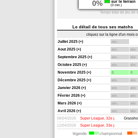
0%
sur le terrain
(0 min.)
Temps total de jeu de 
Le détail de tous ses matchs
cliquez sur la ligne d'un mois 
Juillet 2025 (+)
abs.
Aout 2025 (+)
abs.
abs.
Septembre 2025 (+)
abs.
abs.
Octobre 2025 (+)
abs.
abs.
Novembre 2025 (+)
0
0
Décembre 2025 (+)
abs.
abs.
Janvier 2026 (+)
abs.
abs.
Février 2026 (+)
abs.
abs.
Mars 2026 (+)
abs.
abs.
Avril 2026 (+)
abs.
abs.
06/04/2026
Super League, 32e j.
Grassho
12/04/2026
Super League, 33e j.
légende:
championnat