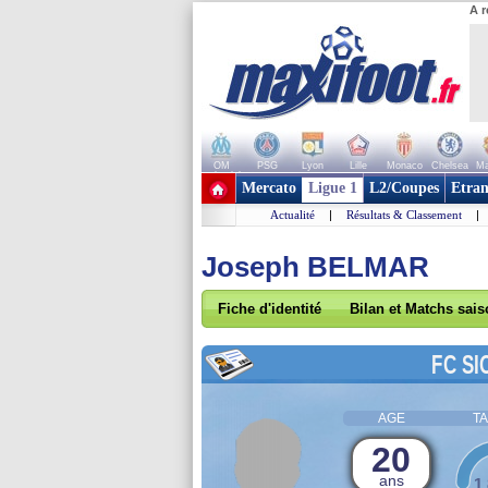
A r
OM
PSG
Lyon
Lille
Monaco
Chelsea
Ma
+ de clubs
Mercato
Ligue 1
L2/Coupes
Etran
Actualité
|
Résultats & Classement
|
Joseph BELMAR
Fiche d'identité
Bilan et Matchs sai
FC SI
AGE
TA
20
ans
1