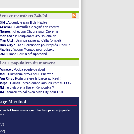
Actu et transferts 24h/24
OM
: Aguerd, le plan B de Naples
Arsenal
: Guimarães a signé son contrat
Nantes
: direction Chypre pour Duverne
Monaco
: le remplaçant d'Akliouche en ...
Man Utd
: Bayindir signe au Celta (officiel)
Man City
: Enzo Fernandez pour l'après-Rodri ?
Naples
: l'option Monaco pour Lukaku !
OM
: Lucas Perri a été approché
PSG
: le coach de l'Ajax insiste pour Godts
Les + populaires du moment
PSG
: une 2e offre en préparation pour Godts
Francfort
: Dina Ebimbe signe à Schalke (off.)
Monaco
: Pogba pointé du doigt
Strasbourg
: Saïdou Sow prêté à Nantes (off.)
Real
: Diomandé arrive pour 140 M€ !
Monaco
: Filipe Luis aimerait garder Balogun
Man City
: Rodri préfère le Barça au Real !
Dortmund
: Newcastle est prévenu pour Nmecha
Barça
: Ferran Torres donne son feu vert au PSG
Barça
: première offre à 45 M€ pour Rodri ?
OM
: le club prêt à libérer Kondogbia ?
Argentine
: le soutien très appuyé à Infantino
OM
: accord trouvé avec Man City pour Rulli
Tottenham
: Van de Ven va prolonger
PSG
: l'étonnante rumeur Gusto
Barça
: l'agent de Rodri confirme !
PSG
: Luis Enrique satisfait malgré tout
age Maxifoot
FIFA
: la CAF soutient Infantino
CdM 2030
: Rubiales charge Infantino et ...
e va t-il faire mieux que Deschamps en équipe de
Rennes
: Embolo a des pistes alléchantes
e ?
Côte d'Ivoire
: Renard affiche ses ambitions
Rennes
: Haise confirme pour Aït Boudlal
UI
Man City
: Trafford à Leeds pour 47 M€ (off...
NON
Voir les brèves précédentes