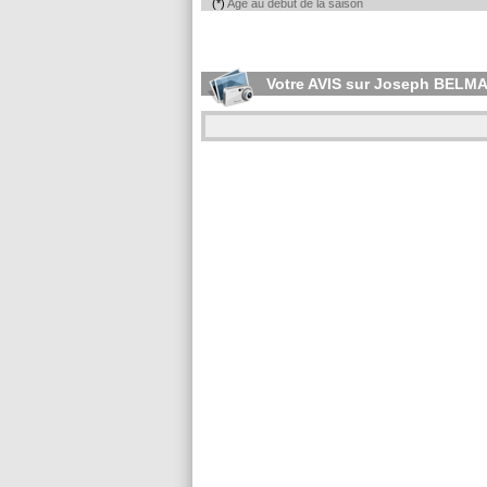
(*)
Age au début de la saison
Votre AVIS sur Joseph BELM