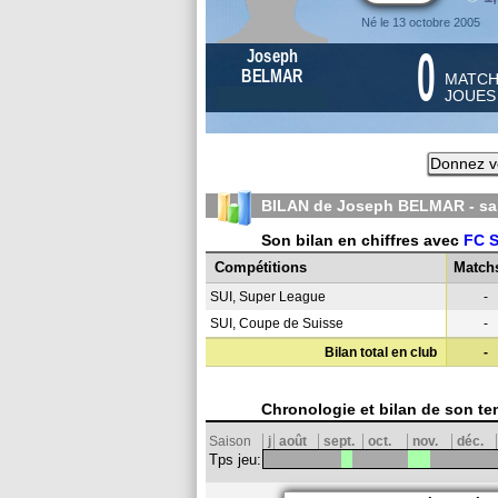
Né le 13 octobre 2005
0
Joseph
BELMAR
MATC
JOUE
Donnez vo
BILAN de Joseph BELMAR - s
Son bilan en chiffres avec
FC S
Compétitions
Match
SUI, Super League
-
SUI, Coupe de Suisse
-
Bilan total en club
-
Chronologie et bilan de son te
Saison
j
août
sept.
oct.
nov.
déc.
Tps jeu: