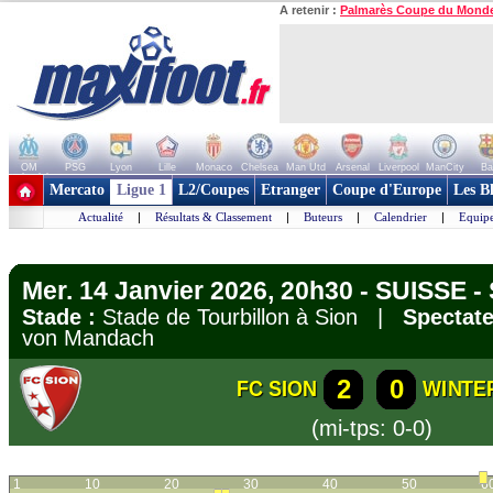
A retenir :
Palmarès Coupe du Mond
OM
PSG
Lyon
Lille
Monaco
Chelsea
Man Utd
Arsenal
Liverpool
ManCity
Ba
+ de clubs
Mercato
Ligue 1
L2/Coupes
Etranger
Coupe d'Europe
Les B
Actualité
|
Résultats & Classement
|
Buteurs
|
Calendrier
|
Equipe
Mer. 14 Janvier 2026, 20h30 - SUISSE 
Stade :
Stade de Tourbillon à Sion |
Spectate
von Mandach
2
0
FC SION
WINTE
(mi-tps: 0-0)
1
10
20
30
40
50
6