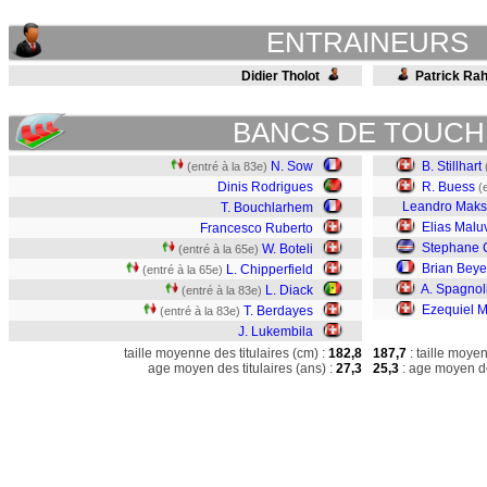
ENTRAINEURS
Didier Tholot
Patrick Ra
BANCS DE TOUCH
N. Sow
B. Stillhart
(entré à la 83e)
Dinis Rodrigues
R. Buess
(
Leandro Maks
T. Bouchlarhem
Elias Malu
Francesco Ruberto
Stephane 
W. Boteli
(entré à la 65e)
Brian Beye
L. Chipperfield
(entré à la 65e)
A. Spagnol
L. Diack
(entré à la 83e)
Ezequiel M
T. Berdayes
(entré à la 83e)
J. Lukembila
taille moyenne des titulaires (cm) :
182,8
187,7
: taille moye
age moyen des titulaires (ans) :
27,3
25,3
: age moyen de