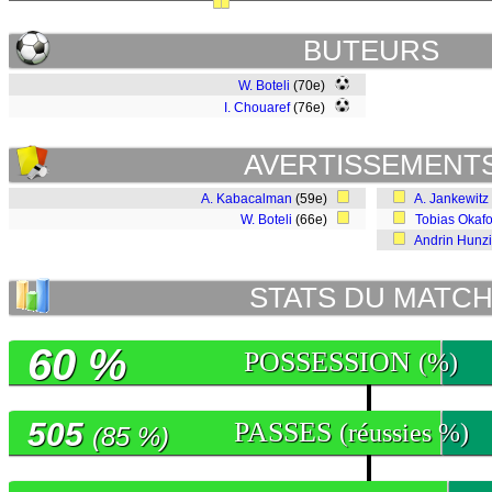
BUTEURS
W. Boteli
(70e)
I. Chouaref
(76e)
AVERTISSEMENT
A. Kabacalman
(59e)
A. Jankewitz
W. Boteli
(66e)
Tobias Okafo
Andrin Hunzi
STATS DU MATC
60 %
POSSESSION
(%)
505
PASSES
(réussies %)
(85 %)