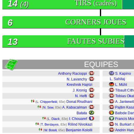
14
TIRS
(cadrés)
(4)
6
CORNERS JOUES
13
FAUTES SUBIES
EQUIPES
Anthony Racioppi
S. Kapino
L. Sahitaj
N. Lavanchy
Kreshnik Hajrizi
L. Mühl
J. Kronig
Tibault Cith
N. Hefti
Tobias Oka
Donat Rrudhani
A. Jankewit
(
L. Chipperfield
, 65e)
A. Kabacalman
Pajtim Kas
(
N. Sow
, 83e)
Batata
Bafode Da
I. Chouaref
Francis M
(
L. Diack
, 83e)
Rilind Nivokazi
N. Burkart
(
T. Berdayes
, 83e)
(
Benjamin Kololli
Andrin Hun
(
W. Boteli
, 65e)