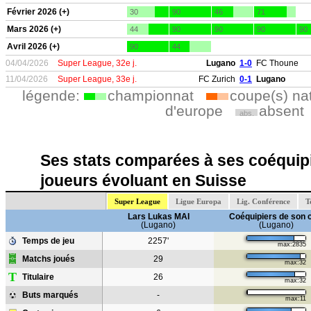
Février 2026 (+)
30
90
46
71
Mars 2026 (+)
44
90
90
90
90
Avril 2026 (+)
90
44
04/04/2026
Super League, 32e j.
Lugano
1-0
FC Thoune
11/04/2026
Super League, 33e j.
FC Zurich
0-1
Lugano
légende:
championnat
coupe(s) na
d'europe
absent
abs.
Ses stats comparées à ses coéquipi
joueurs évoluant en Suisse
Super League
Ligue Europa
Lig. Conférence
T
Lars Lukas MAI
Coéquipiers de son 
(Lugano)
(Lugano)
Temps de jeu
2257'
max:2835
Matchs joués
29
max:32
T
Titulaire
26
max:32
Buts marqués
-
max:11