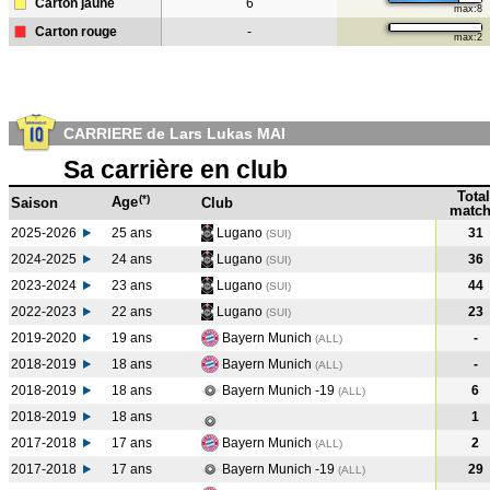
Carton jaune
6
max:8
Carton rouge
-
max:2
CARRIERE de Lars Lukas MAI
Sa carrière en club
Total
(*)
Age
Saison
Club
match
2025-2026
25 ans
Lugano
31
(SUI)
2024-2025
24 ans
Lugano
36
(SUI
)
2023-2024
23 ans
Lugano
44
(SUI
)
2022-2023
22 ans
Lugano
23
(SUI
)
2019-2020
19 ans
Bayern Munich
-
(ALL
)
2018-2019
18 ans
Bayern Munich
-
(ALL
)
2018-2019
18 ans
Bayern Munich -19
6
(ALL
)
2018-2019
18 ans
1
2017-2018
17 ans
Bayern Munich
2
(ALL
)
2017-2018
17 ans
Bayern Munich -19
29
(ALL
)