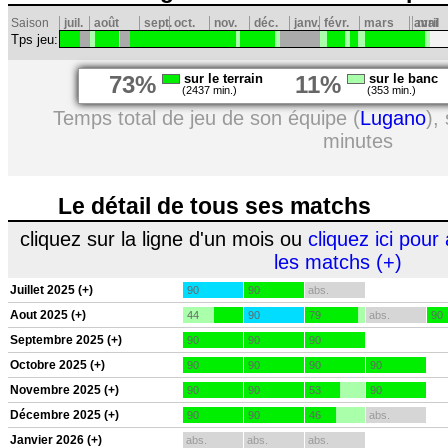
Saison
juil.
août
sept.
oct.
nov.
déc.
janv.
févr.
mars
avril
mai
Tps jeu:
73%
sur le terrain
11%
sur le banc
(2437 min.)
(353 min.)
Temps total de jeu de son équipe (
Lugano
),
minutes
Le détail de tous ses matchs
cliquez sur la ligne d'un mois ou
cliquez ici pour 
les matchs (+)
Juillet 2025 (+)
90
90
abs.
Aout 2025 (+)
44
90
79
abs.
90
Septembre 2025 (+)
90
90
90
Octobre 2025 (+)
90
90
90
90
Novembre 2025 (+)
90
90
53
90
Décembre 2025 (+)
90
90
46
abs.
Janvier 2026 (+)
abs.
abs.
abs.