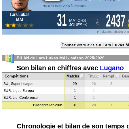
Né le 31 mars 2000 à Dresden
31
2437
Lars Lukas
&
MAI
MATCHS
JOUES
*
(
)
(*) Matchs officiels e
Donnez votre avis sur
Lars Lukas M
BILAN de Lars Lukas MAI - saison
2025/2026
Son bilan en chiffres avec
Lugano
Compétitions
Matchs
Titu.
Rempl.
Ban
?
?
?
SUI, Super League
29
26
3
-
EUR, Ligue Europa
1
1
-
-
EUR, Lig. Conférence
1
1
-
-
Bilan total en club
31
28
3
-
Chronologie et bilan de son temps 