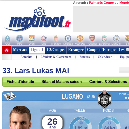
A retenir :
Palmarès Coupe du Mond
OM
PSG
Lyon
Lille
Monaco
Chelsea
Man Utd
Arsenal
Liverpool
ManCity
Ba
+ de clubs
Mercato
Ligue 1
L2/Coupes
Etranger
Coupe d'Europe
Les B
Actualité
|
Résultats & Classement
|
Buteurs
|
Calendrier
|
Equipe
33. Lars Lukas MAI
Fiche d'identité
Bilan et Matchs saison
Carrière & Sélections
Début Co
LUGANO
(SUI)
n.
AGE
TAILLE
POIDS
N
26
80%
82%
ans
1,89 m
84 kg
A