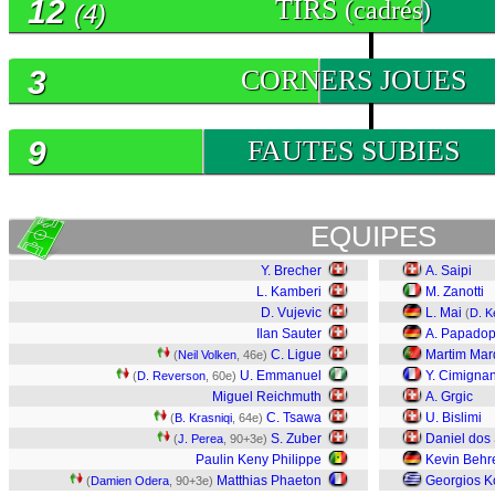
12
TIRS
(cadrés)
(4)
3
CORNERS JOUES
9
FAUTES SUBIES
EQUIPES
Y. Brecher
A. Saipi
L. Kamberi
M. Zanotti
D. Vujevic
L. Mai
(
D. K
Ilan Sauter
A. Papadop
C. Ligue
Martim Mar
(
Neil Volken
, 46e)
U. Emmanuel
Y. Cimignan
(
D. Reverson
, 60e)
Miguel Reichmuth
A. Grgic
C. Tsawa
U. Bislimi
(
B. Krasniqi
, 64e)
S. Zuber
Daniel dos
(
J. Perea
, 90+3e)
Paulin Keny Philippe
Kevin Behr
Matthias Phaeton
Georgios K
(
Damien Odera
, 90+3e)