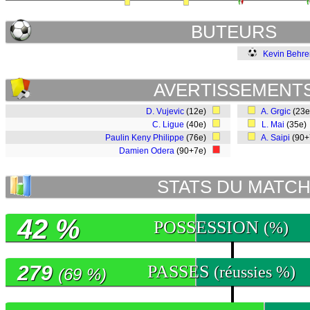
BUTEURS
Kevin Behre
AVERTISSEMENT
D. Vujevic
(12e)
A. Grgic
(23
C. Ligue
(40e)
L. Mai
(35e
Paulin Keny Philippe
(76e)
A. Saipi
(90
Damien Odera
(90+7e)
STATS DU MATC
42 %
POSSESSION
(%)
279
PASSES
(réussies %)
(69 %)