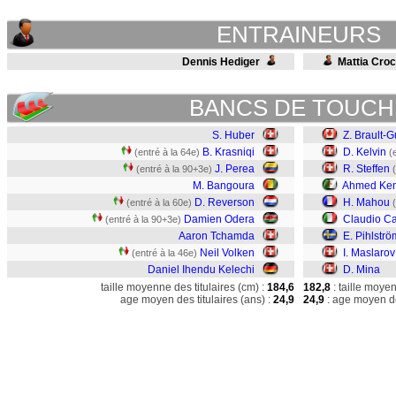
ENTRAINEURS
Dennis Hediger
Mattia Croci
BANCS DE TOUCH
S. Huber
Z. Brault-G
B. Krasniqi
D. Kelvin
(entré à la 64e)
(
J. Perea
R. Steffen
(entré à la 90+3e)
M. Bangoura
Ahmed Ken
D. Reverson
H. Mahou
(entré à la 60e)
Damien Odera
Claudio C
(entré à la 90+3e)
Aaron Tchamda
E. Pihlströ
Neil Volken
I. Maslarov
(entré à la 46e)
Daniel Ihendu Kelechi
D. Mina
taille moyenne des titulaires (cm) :
184,6
182,8
: taille moye
age moyen des titulaires (ans) :
24,9
24,9
: age moyen de