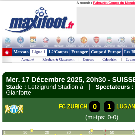
A retenir :
Palmarès Coupe du Mond
OM
PSG
Lyon
Lille
Monaco
Chelsea
Man Utd
Arsenal
Liverpool
ManCity
Ba
+ de clubs
Mercato
Ligue 1
L2/Coupes
Etranger
Coupe d'Europe
Les B
Actualité
|
Résultats & Classement
|
Buteurs
|
Calendrier
|
Equipe
Mer. 17 Décembre 2025, 20h30 - SUISS
Stade :
Letzigrund Stadion à |
Spectateurs :
Gianforte
0
1
FC ZURICH
LUGA
(mi-tps: 0-0)
1
10
20
30
40
50
6