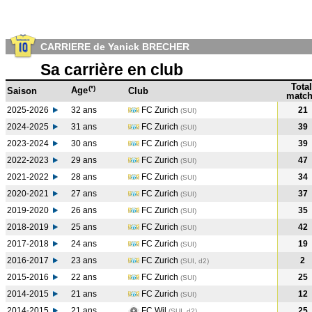
CARRIERE de Yanick BRECHER
Sa carrière en club
Total
(*)
Age
Saison
Club
match
2025-2026
32 ans
FC Zurich
21
(SUI)
2024-2025
31 ans
FC Zurich
39
(SUI
)
2023-2024
30 ans
FC Zurich
39
(SUI
)
2022-2023
29 ans
FC Zurich
47
(SUI
)
2021-2022
28 ans
FC Zurich
34
(SUI
)
2020-2021
27 ans
FC Zurich
37
(SUI
)
2019-2020
26 ans
FC Zurich
35
(SUI
)
2018-2019
25 ans
FC Zurich
42
(SUI
)
2017-2018
24 ans
FC Zurich
19
(SUI
)
2016-2017
23 ans
FC Zurich
2
(SUI, d2)
2015-2016
22 ans
FC Zurich
25
(SUI
)
2014-2015
21 ans
FC Zurich
12
(SUI
)
2014-2015
21 ans
FC Wil
25
(SUI, d2)