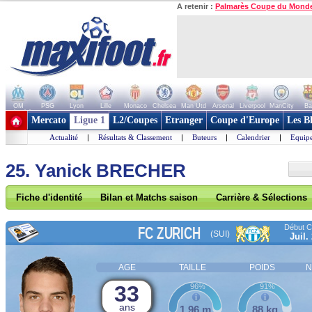
A retenir :
Palmarès Coupe du Mond
OM
PSG
Lyon
Lille
Monaco
Chelsea
Man Utd
Arsenal
Liverpool
ManCity
Ba
+ de clubs
Mercato
Ligue 1
L2/Coupes
Etranger
Coupe d'Europe
Les B
Actualité
|
Résultats & Classement
|
Buteurs
|
Calendrier
|
Equipe
25. Yanick BRECHER
Fiche d'identité
Bilan et Matchs saison
Carrière & Sélections
Début Co
FC ZURICH
(SUI)
Juil.
AGE
TAILLE
POIDS
N
33
96%
91%
ans
1,96 m
88 kg