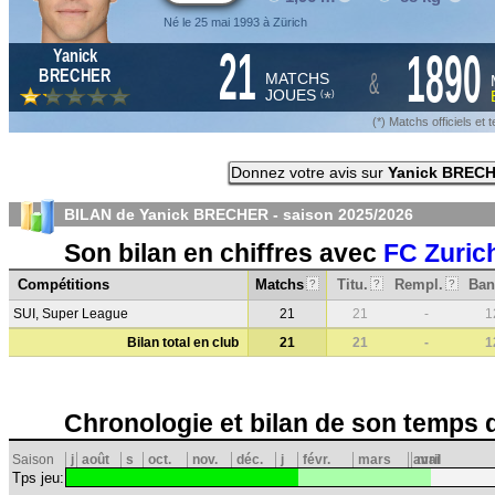
Né le 25 mai 1993 à Zürich
21
1890
Yanick
&
BRECHER
MATCHS
JOUES
*
(
)
(*) Matchs officiels e
Donnez votre avis sur
Yanick BREC
BILAN de Yanick BRECHER - saison
2025/2026
Son bilan en chiffres avec
FC Zuric
Compétitions
Matchs
Titu.
Rempl.
Ban
?
?
?
SUI, Super League
21
21
-
1
Bilan total en club
21
21
-
1
Chronologie et bilan de son temps 
Saison
j
août
s
oct.
nov.
déc.
j
févr.
mars
avril
mai
Tps jeu: