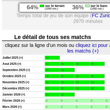
64%
sur le terrain
36%
sur le banc
(1890 min.)
(1080 min.)
Temps total de jeu de son équipe (
FC Zuri
2970 minutes
Le détail de tous ses matchs
cliquez sur la ligne d'un mois ou
cliquez ici pour 
les matchs (+)
Juillet 2025 (+)
90
Aout 2025 (+)
90
90
90
90
Septembre 2025 (+)
90
90
Octobre 2025 (+)
90
90
90
90
Novembre 2025 (+)
90
90
90
90
Décembre 2025 (+)
90
90
90
90
Janvier 2026 (+)
90
90
Février 2026 (+)
0
0
0
0
0
Mars 2026 (+)
0
0
0
0
0