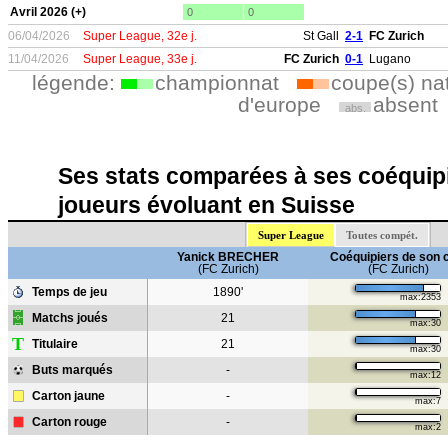
Avril 2026 (+)
0
0
06/04/2026
Super League, 32e j.
St Gall
2-1
FC Zurich
11/04/2026
Super League, 33e j.
FC Zurich
0-1
Lugano
légende:
championnat
coupe(s) na
d'europe
absent
abs.
Ses stats comparées à ses coéquipi
joueurs évoluant en Suisse
Super League
Toutes compét.
Yanick BRECHER
Coéquipiers de son 
(FC Zurich)
(FC Zurich)
Temps de jeu
1890'
max:2353
Matchs joués
21
max:30
T
Titulaire
21
max:30
Buts marqués
-
max:12
Carton jaune
-
max:7
Carton rouge
-
max:2