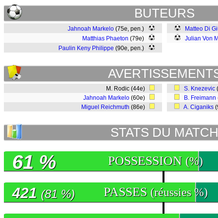
BUTEURS
Jahnoah Markelo
(75e, pen.)
Matteo Di Gi
Matthias Phaeton
(79e)
Julian Von 
Paulin Keny Philippe
(90e, pen.)
AVERTISSEMENT
M. Rodic (44e)
S. Knezevic
Jahnoah Markelo
(60e)
B. Freimann
Miguel Reichmuth
(86e)
A. Ciganiks
(
STATS DU MATC
61 %
POSSESSION
(%)
421
PASSES
(réussies %)
(81 %)