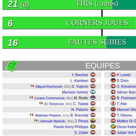
21
TIRS
(cadrés)
(6)
6
CORNERS JOUES
16
FAUTES SUBIES
EQUIPES
Y. Brecher
P. Loretz
L. Kamberi
P. Dorn
D. Vujevic
S. Knezevi
(
Miguel Reichmuth
, 63e)
Mariano Gomez
Adrian Baj
M. Rodic
B. Freiman
(
Livano Comenencia
, 46e)
C. Tsawa
T. Abe
(
D. Reverson
, 84e)
N. Palacio
Manuel Silv
B. Krasniqi
T. Owusu
(
Matthias Phaeton
, 61e)
J. Perea
Matteo Di G
(
Jahnoah Markelo
, 46e)
Paulin Keny Philippe
Oscar Kabw
S. Zuber
Julian Von