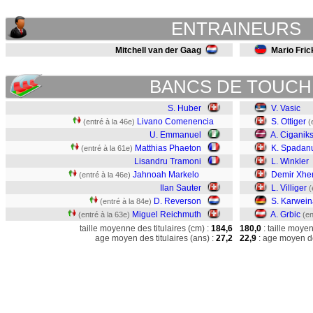
ENTRAINEURS
Mitchell van der Gaag
Mario Fric
BANCS DE TOUCH
S. Huber
V. Vasic
Livano Comenencia
S. Ottiger
(entré à la 46e)
(
U. Emmanuel
A. Ciganik
Matthias Phaeton
K. Spadan
(entré à la 61e)
Lisandru Tramoni
L. Winkler
Jahnoah Markelo
Demir Xhe
(entré à la 46e)
Ilan Sauter
L. Villiger
(
D. Reverson
S. Karwein
(entré à la 84e)
Miguel Reichmuth
A. Grbic
(entré à la 63e)
(en
taille moyenne des titulaires (cm) :
184,6
180,0
: taille moye
age moyen des titulaires (ans) :
27,2
22,9
: age moyen de