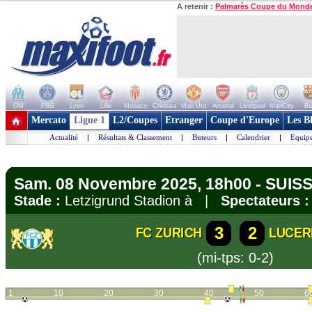
A retenir :
Palmarès Coupe du Mond
OM
PSG
Lyon
Lille
Monaco
Chelsea
Man Utd
Arsenal
Liverpool
ManCity
Ba
+ de clubs
Mercato
Ligue 1
L2/Coupes
Etranger
Coupe d'Europe
Les B
Actualité
|
Résultats & Classement
|
Buteurs
|
Calendrier
|
Equipe
Sam. 08 Novembre 2025, 18h00 - SUISS
Stade :
Letzigrund Stadion à |
Spectateurs :
3
2
FC ZURICH
LUCER
(mi-tps: 0-2)
1
10
20
30
40
50
6