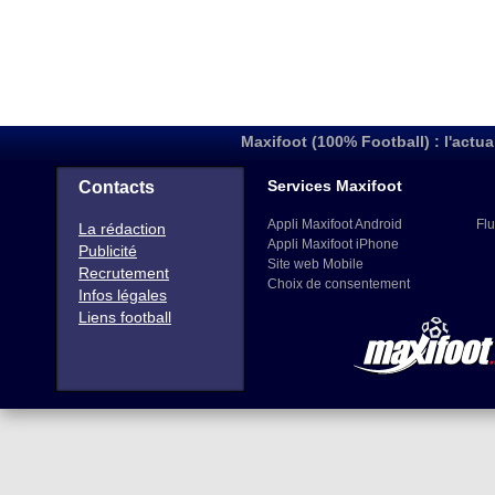
Maxifoot (100% Football) : l'actua
Services Maxifoot
Contacts
Appli Maxifoot Android
Flu
La rédaction
Appli Maxifoot iPhone
Publicité
Site web Mobile
Recrutement
Choix de consentement
Infos légales
Liens football