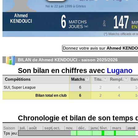
Né le 22 juin 1999 à Ghriss
6
147
Ahmed
&
KENDOUCI
MATCHS
MI
JOUES
E
*
(
)
(*) Matchs officiels e
Donnez votre avis sur
Ahmed KENDO
BILAN de Ahmed KENDOUCI - saison
2025/2026
Son bilan en chiffres avec
Lugano
Compétitions
Matchs
Titu.
Rempl.
Ban
?
?
?
SUI, Super League
6
2
4
1
Bilan total en club
6
2
4
1
Chronologie et bilan de son temps 
Saison
juil.
août
sept.
oct.
nov.
déc.
janv.
févr.
mars
avril
mai
Tps jeu: