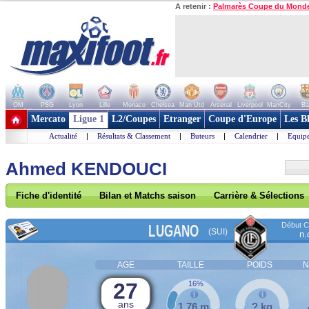
A retenir :
Palmarès Coupe du Mond
OM
PSG
Lyon
Lille
Monaco
Chelsea
Man Utd
Arsenal
Liverpool
ManCity
Ba
+ de clubs
Mercato
Ligue 1
L2/Coupes
Etranger
Coupe d'Europe
Les B
Actualité
|
Résultats & Classement
|
Buteurs
|
Calendrier
|
Equipe
Ahmed KENDOUCI
Fiche d'identité
Bilan et Matchs saison
Carrière & Sélections
Début Co
LUGANO
(SUI)
n.
AGE
TAILLE
POIDS
N
27
16%
ans
1,76 m
? kg