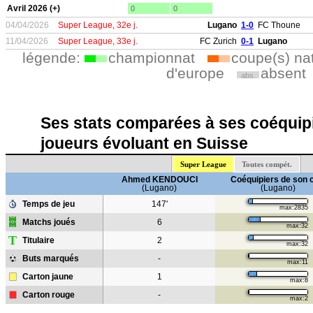
Avril 2026 (+)
0
0
04/04/2026
Super League, 32e j.
Lugano
1-0
FC Thoune
11/04/2026
Super League, 33e j.
FC Zurich
0-1
Lugano
légende:
championnat
coupe(s) na
d'europe
absent
abs.
Ses stats comparées à ses coéquipi
joueurs évoluant en Suisse
Super League
Toutes compét.
Ahmed KENDOUCI
Coéquipiers de son 
(Lugano)
(Lugano)
Temps de jeu
147'
max:2835
Matchs joués
6
max:32
T
Titulaire
2
max:32
Buts marqués
-
max:11
Carton jaune
1
max:8
Carton rouge
-
max:2