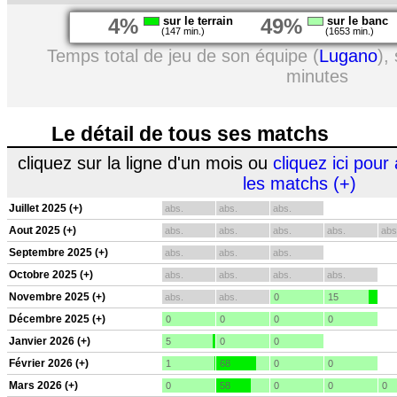
4%
sur le terrain
49%
sur le banc
(147 min.)
(1653 min.)
Temps total de jeu de son équipe (
Lugano
),
minutes
Le détail de tous ses matchs
cliquez sur la ligne d'un mois ou
cliquez ici pour 
les matchs (+)
Juillet 2025 (+)
abs.
abs.
abs.
Aout 2025 (+)
abs.
abs.
abs.
abs.
abs
Septembre 2025 (+)
abs.
abs.
abs.
Octobre 2025 (+)
abs.
abs.
abs.
abs.
Novembre 2025 (+)
abs.
abs.
0
15
Décembre 2025 (+)
0
0
0
0
Janvier 2026 (+)
5
0
0
Février 2026 (+)
1
68
0
0
Mars 2026 (+)
0
58
0
0
0